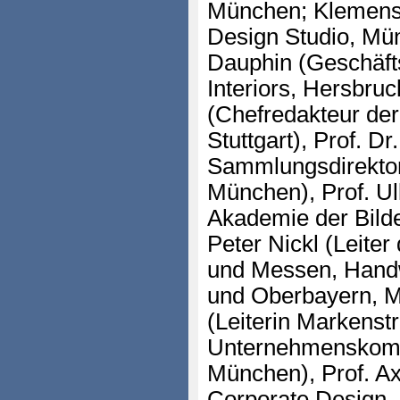
München; Klemens
Design Studio, Mü
Dauphin (Geschäfts
Interiors, Hersbru
(Chefredakteur der 
Stuttgart), Prof. Dr
Sammlungsdirekto
München), Prof. Ul
Akademie der Bild
Peter Nickl (Leiter
und Messen, Hand
und Oberbayern, M
(Leiterin Markenst
Unternehmenskomm
München), Prof. Ax
Corporate Design,