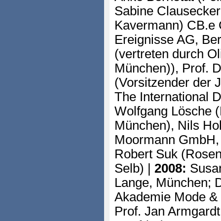
Sabine Clausecker
Kavermann) CB.e C
Ereignisse AG, Ber
(vertreten durch O
München)), Prof. D
(Vorsitzender der
The International
Wolfgang Lösche (
München), Nils Ho
Moormann GmbH, 
Robert Suk (Rose
Selb) |
2008:
Susan
Lange, München; D
Akademie Mode &
Prof. Jan Armgard