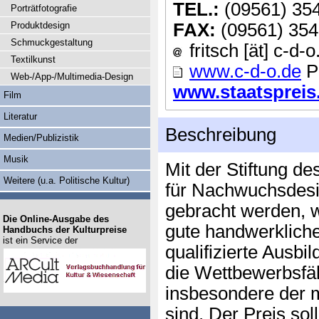
TEL.:
(09561) 35
Porträtfotografie
Produktdesign
FAX:
(09561) 354
Schmuckgestaltung
fritsch [ät] c-d-o
Textilkunst
www.c-d-o.de
P
Web-/App-/Multimedia-Design
www.staatspreis.
Film
Literatur
Beschreibung
Medien/Publizistik
Musik
Mit der Stiftung d
Weitere (u.a. Politische Kultur)
für Nachwuchsdesi
gebracht werden, w
Die Online-Ausgabe des
gute handwerkliche
Handbuchs der Kulturpreise
ist ein Service der
qualifizierte Ausb
die Wettbewerbsfäh
insbesondere der m
sind. Der Preis soll