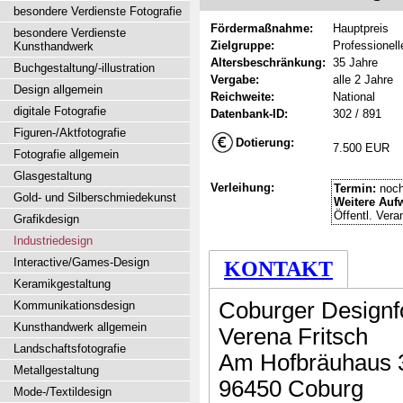
besondere Verdienste Fotografie
Fördermaßnahme:
Hauptpreis
besondere Verdienste
Zielgruppe:
Professionel
Kunsthandwerk
Altersbeschränkung:
35 Jahre
Buchgestaltung/-illustration
Vergabe:
alle 2 Jahre
Design allgemein
Reichweite:
National
digitale Fotografie
Datenbank-ID:
302 / 891
Figuren-/Aktfotografie
Dotierung:
7.500 EUR
Fotografie allgemein
Glasgestaltung
Verleihung:
Termin:
noch
Gold- und Silberschmiedekunst
Weitere Auf
Öffentl. Vera
Grafikdesign
Industriedesign
Interactive/Games-Design
KONTAKT
Keramikgestaltung
Coburger Designf
Kommunikationsdesign
Kunsthandwerk allgemein
Verena Fritsch
Landschaftsfotografie
Am Hofbräuhaus 
Metallgestaltung
96450 Coburg
Mode-/Textildesign