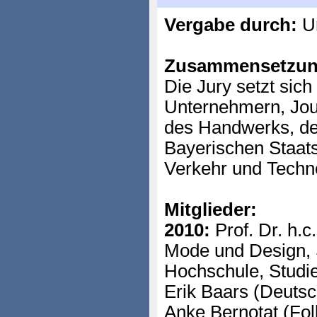
Vergabe durch:
Un
Zusammensetzun
Die Jury setzt si
Unternehmern, Jour
des Handwerks, d
Bayerischen Staats
Verkehr und Techno
Mitglieder:
2010:
Prof. Dr. h.
Mode und Design, S
Hochschule, Studi
Erik Baars (Deutsc
Anke Bernotat (Fol