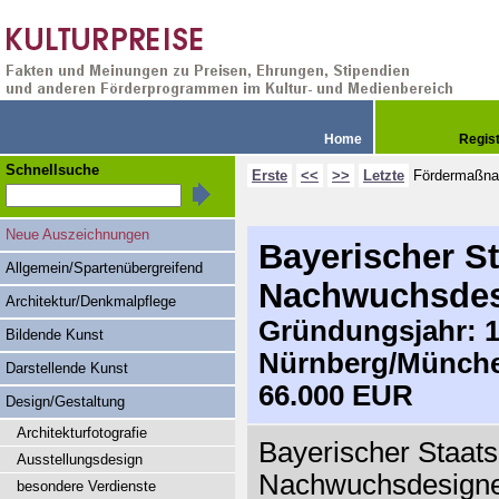
Home
Regis
Schnellsuche
Erste
<<
>>
Letzte
Fördermaßn
Neue Auszeichnungen
Bayerischer St
Allgemein/Spartenübergreifend
Nachwuchsdes
Architektur/Denkmalpflege
Gründungsjahr: 19
Bildende Kunst
Nürnberg/Münche
Darstellende Kunst
66.000 EUR
Design/Gestaltung
Architekturfotografie
Bayerischer Staats
Ausstellungsdesign
Nachwuchsdesigner
besondere Verdienste