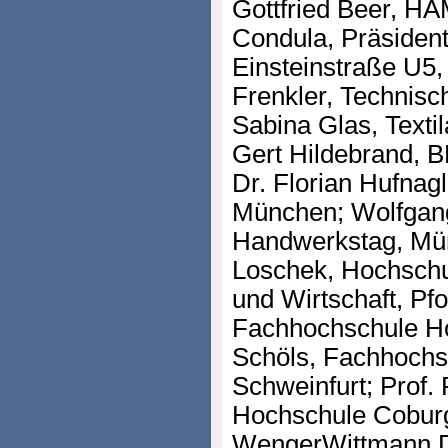
Gottfried Beer, H
Condula, Präsiden
Einsteinstraße U5,
Frenkler, Technisc
Sabina Glas, Texti
Gert Hildebrand, 
Dr. Florian Hufna
München; Wolfgang
Handwerkstag, Münc
Loschek, Hochschul
und Wirtschaft, Pf
Fachhochschule Ho
Schöls, Fachhochs
Schweinfurt; Prof. 
Hochschule Coburg
WengerWittmann De