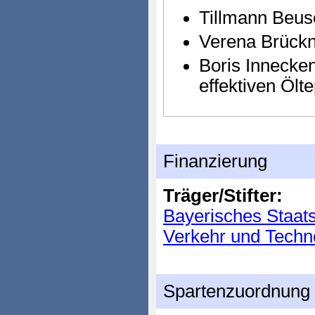
Tillmann Beus
Verena Brückn
Boris Innecke
effektiven Öl
Finanzierung
Träger/Stifter:
Bayerisches Staats
Verkehr und Techn
Spartenzuordnung