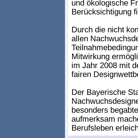
und ökologische F
Berücksichtigung 
Durch die nicht ko
allen Nachwuchsde
Teilnahmebedingung
Mitwirkung ermögli
im Jahr 2008 mit d
fairen Designwett
Der Bayerische Sta
Nachwuchsdesigner 
besonders begabt
aufmerksam machen
Berufsleben erleich