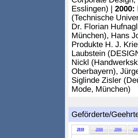
Esslingen) |
2000:
(Technische Univer
Dr. Florian Hufna
München), Hans Joa
Produkte H. J. Kri
Laubstein (DESIG
Nickl (Handwerks
Oberbayern), Jürg
Siglinde Zisler (D
Mode, München)
Geförderte/Geehrt
2010
2008
2006
20