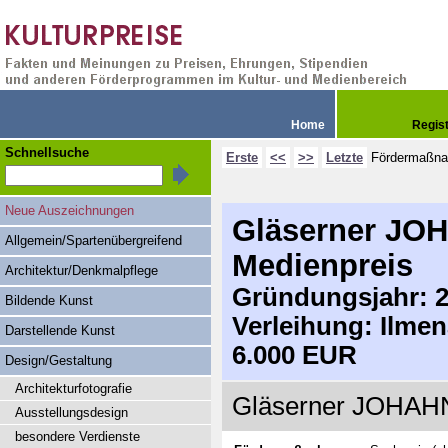
Home
Regis
Schnellsuche
Erste
<<
>>
Letzte
Fördermaßn
Neue Auszeichnungen
Gläserner JOH
Allgemein/Spartenübergreifend
Medienpreis
Architektur/Denkmalpflege
Gründungsjahr: 2
Bildende Kunst
Verleihung: Ilme
Darstellende Kunst
6.000 EUR
Design/Gestaltung
Architekturfotografie
Gläserner JOHAHN 
Ausstellungsdesign
besondere Verdienste