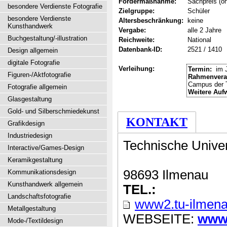
Fördermaßnahme:
Sachpreis (oh
besondere Verdienste Fotografie
Zielgruppe:
Schüler
besondere Verdienste
Altersbeschränkung:
keine
Kunsthandwerk
Vergabe:
alle 2 Jahre
Buchgestaltung/-illustration
Reichweite:
National
Datenbank-ID:
2521 / 1410
Design allgemein
digitale Fotografie
Verleihung:
Termin:
im 
Figuren-/Aktfotografie
Rahmenvera
Campus der 
Fotografie allgemein
Weitere Auf
Glasgestaltung
Gold- und Silberschmiedekunst
KONTAKT
Grafikdesign
Industriedesign
Technische Univer
Interactive/Games-Design
Keramikgestaltung
98693 Ilmenau
Kommunikationsdesign
Kunsthandwerk allgemein
TEL.:
Landschaftsfotografie
www2.tu-ilmena
Metallgestaltung
WEBSEITE:
www2
Mode-/Textildesign