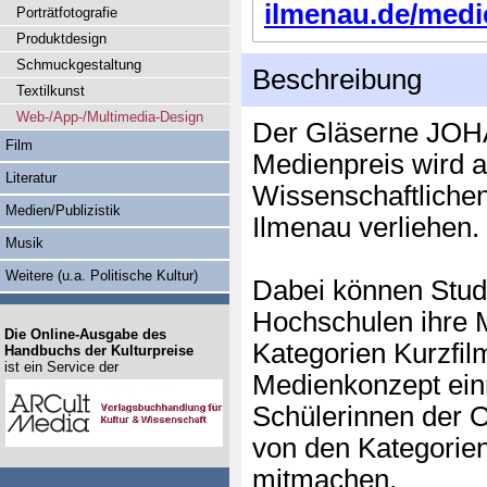
ilmenau.de/medie
Porträtfotografie
Produktdesign
Schmuckgestaltung
Beschreibung
Textilkunst
Web-/App-/Multimedia-Design
Der Gläserne JOH
Film
Medienpreis wird a
Literatur
Wissenschaftliche
Medien/Publizistik
Ilmenau verliehen.
Musik
Weitere (u.a. Politische Kultur)
Dabei können Stud
Hochschulen ihre 
Die Online-Ausgabe des
Kategorien Kurzfil
Handbuchs der Kulturpreise
ist ein Service der
Medienkonzept ein
Schülerinnen der 
von den Kategori
mitmachen.