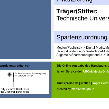
Träger/Stifter:
Technische Univers
Spartenzuordnung
Medien/Publizistik > Digital Media/M
Design/Gestaltung > Web-/App-/Mult
Allgemein/Spartenübergreifend > Kult
wurde unterstützt von
Die Online-Ausgabe des Handbuchs d
ist ein Service der
ARCult Media Gm
Kulturpreise.de | © 2013 |
Impressum
created by
medianale group