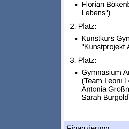
Florian Bökenb
Lebens")
2. Platz:
Kunstkurs Gym
"Kunstprojekt 
3. Platz:
Gymnasium Am
(Team Leoni 
Antonia Großm
Sarah Burgold) 
Finanzierung