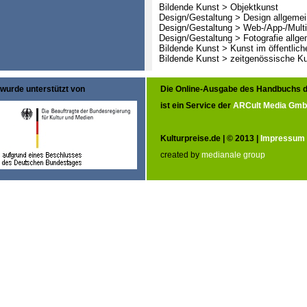
Bildende Kunst > Objektkunst
Design/Gestaltung > Design allgemei
Design/Gestaltung > Web-/App-/Mult
Design/Gestaltung > Fotografie allge
Bildende Kunst > Kunst im öffentlic
Bildende Kunst > zeitgenössische K
wurde unterstützt von
Die Online-Ausgabe des Handbuchs d
ist ein Service der
ARCult Media Gm
Kulturpreise.de | © 2013 |
Impressum
created by
medianale group