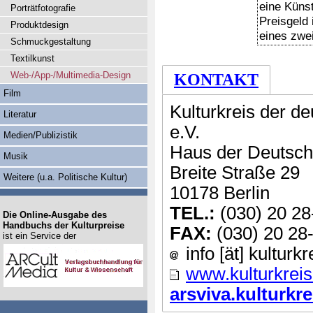
eine Künst
Porträtfotografie
Preisgeld 
Produktdesign
eines zwe
Schmuckgestaltung
Textilkunst
Web-/App-/Multimedia-Design
KONTAKT
Film
Kulturkreis der d
Literatur
e.V.
Medien/Publizistik
Haus der Deutsch
Musik
Breite Straße 29
Weitere (u.a. Politische Kultur)
10178 Berlin
TEL.:
(030) 20 28
Die Online-Ausgabe des
Handbuchs der Kulturpreise
FAX:
(030) 20 28
ist ein Service der
info [ät] kulturkr
www.kulturkreis
arsviva.kulturkrei