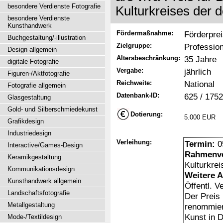
besondere Verdienste Fotografie
Kulturkreises der 
besondere Verdienste
Kunsthandwerk
Fördermaßnahme:
Förderpre
Buchgestaltung/-illustration
Zielgruppe:
Professio
Design allgemein
Altersbeschränkung:
35 Jahre
digitale Fotografie
Vergabe:
jährlich
Figuren-/Aktfotografie
Reichweite:
National
Fotografie allgemein
Datenbank-ID:
625 / 1752
Glasgestaltung
Gold- und Silberschmiedekunst
Dotierung:
5.000 EUR
Grafikdesign
Industriedesign
Verleihung:
Termin:
0
Interactive/Games-Design
Rahmenve
Keramikgestaltung
Kulturkrei
Kommunikationsdesign
Weitere 
Kunsthandwerk allgemein
Öffentl. V
Landschaftsfotografie
Der Preis 
Metallgestaltung
renommier
Kunst in 
Mode-/Textildesign