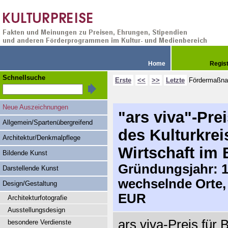
Home
Regis
Schnellsuche
Erste
<<
>>
Letzte
Fördermaßn
Neue Auszeichnungen
"ars viva"-Pre
Allgemein/Spartenübergreifend
des Kulturkre
Architektur/Denkmalpflege
Wirtschaft im 
Bildende Kunst
Gründungsjahr: 19
Darstellende Kunst
wechselnde Orte,
Design/Gestaltung
EUR
Architekturfotografie
Ausstellungsdesign
ars viva-Preis für 
besondere Verdienste