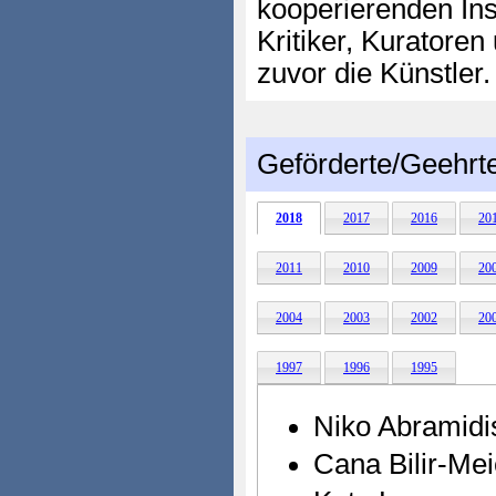
kooperierenden In
Kritiker, Kuratore
zuvor die Künstler.
Geförderte/Geehrt
2018
2017
2016
20
2011
2010
2009
20
2004
2003
2002
20
1997
1996
1995
Niko Abramidi
Cana Bilir-Mei