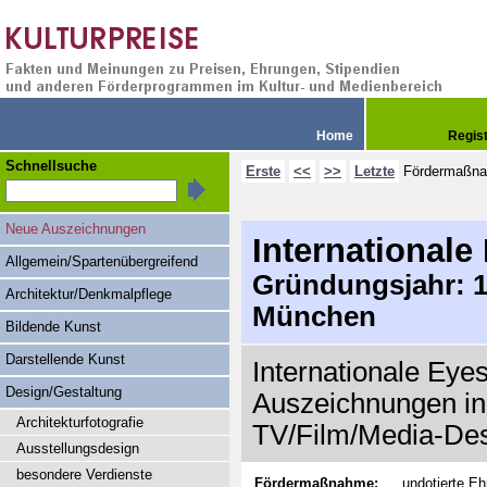
Home
Regis
Schnellsuche
Erste
<<
>>
Letzte
Fördermaßn
Neue Auszeichnungen
Internationale
Allgemein/Spartenübergreifend
Gründungsjahr: 19
Architektur/Denkmalpflege
München
Bildende Kunst
Darstellende Kunst
Internationale Eye
Design/Gestaltung
Auszeichnungen in
Architekturfotografie
TV/Film/Media-De
Ausstellungsdesign
besondere Verdienste
Fördermaßnahme:
undotierte E