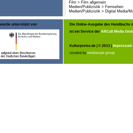
Film > Film allgemein
Medien/Publizistik > Fernsehen
Medien/Publizistik > Digital Media/M
wurde unterstützt von
Die Online-Ausgabe des Handbuchs d
ist ein Service der
ARCult Media Gm
Kulturpreise.de | © 2013 |
Impressum
created by
medianale group