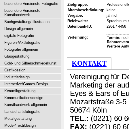
besondere Verdienste Fotografie
Zielgruppe:
Professionell
Altersbeschränkung:
keine
besondere Verdienste
Kunsthandwerk
Vergabe:
jährlich
Reichweite:
Sprachraum 
Buchgestaltung/-illustration
Datenbank-ID:
2961 / 4458
Design allgemein
digitale Fotografie
Verleihung:
Termin:
noch
Rahmenvera
Figuren-/Aktfotografie
Weitere Auf
Fotografie allgemein
Glasgestaltung
KONTAKT
Gold- und Silberschmiedekunst
Grafikdesign
Vereinigung für D
Industriedesign
Marketing der aud
Interactive/Games-Design
Keramikgestaltung
Eyes & Ears of E
Kommunikationsdesign
Mozartstraße 3-5
Kunsthandwerk allgemein
50674 Köln
Landschaftsfotografie
TEL.:
(0221) 60 6
Metallgestaltung
FAX:
(0221) 60 6
Mode-/Textildesign