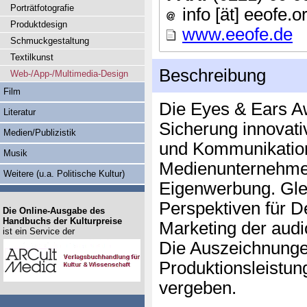
Porträtfotografie
info [ät] eeofe.o
Produktdesign
www.eeofe.de
Schmuckgestaltung
Textilkunst
Beschreibung
Web-/App-/Multimedia-Design
Film
Die Eyes & Ears Aw
Literatur
Sicherung innovati
Medien/Publizistik
und Kommunikati
Musik
Medienunternehmen
Weitere (u.a. Politische Kultur)
Eigenwerbung. Glei
Perspektiven für D
Die Online-Ausgabe des
Handbuchs der Kulturpreise
Marketing der audi
ist ein Service der
Die Auszeichnunge
Produktionsleistun
vergeben.