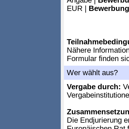
Angabe |
Bewerbu
EUR |
Bewerbung
Teilnahmebeding
Nähere Informatio
Formular finden si
Wer wählt aus?
Vergabe durch:
Ve
Vergabeinstitution
Zusammensetzun
Die Endjurierung e
Europäischen Rat 