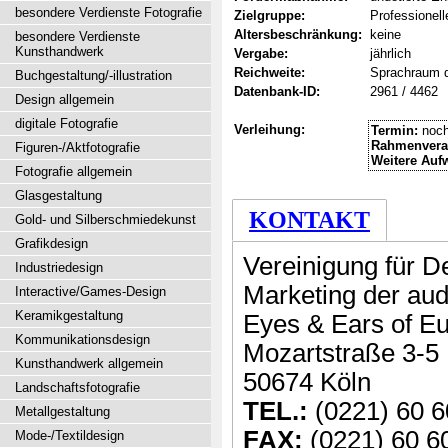
besondere Verdienste Fotografie
Zielgruppe:
Professionell
Altersbeschränkung:
keine
besondere Verdienste
Kunsthandwerk
Vergabe:
jährlich
Reichweite:
Sprachraum 
Buchgestaltung/-illustration
Datenbank-ID:
2961 / 4462
Design allgemein
digitale Fotografie
Verleihung:
Termin:
noch
Rahmenvera
Figuren-/Aktfotografie
Weitere Auf
Fotografie allgemein
Glasgestaltung
KONTAKT
Gold- und Silberschmiedekunst
Grafikdesign
Vereinigung für D
Industriedesign
Marketing der aud
Interactive/Games-Design
Keramikgestaltung
Eyes & Ears of E
Kommunikationsdesign
Mozartstraße 3-5
Kunsthandwerk allgemein
50674 Köln
Landschaftsfotografie
TEL.:
(0221) 60 6
Metallgestaltung
FAX:
(0221) 60 6
Mode-/Textildesign