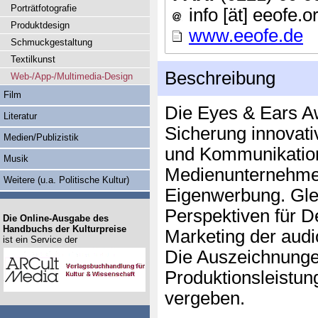
Porträtfotografie
info [ät] eeofe.o
Produktdesign
www.eeofe.de
Schmuckgestaltung
Textilkunst
Beschreibung
Web-/App-/Multimedia-Design
Film
Die Eyes & Ears Aw
Literatur
Sicherung innovati
Medien/Publizistik
und Kommunikati
Musik
Medienunternehmen
Weitere (u.a. Politische Kultur)
Eigenwerbung. Glei
Perspektiven für D
Die Online-Ausgabe des
Handbuchs der Kulturpreise
Marketing der audi
ist ein Service der
Die Auszeichnunge
Produktionsleistun
vergeben.