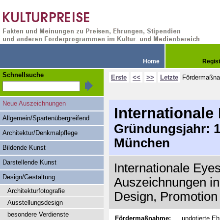
Home
Regis
Schnellsuche
Erste
<<
>>
Letzte
Fördermaßn
Neue Auszeichnungen
Internationale
Allgemein/Spartenübergreifend
Gründungsjahr: 19
Architektur/Denkmalpflege
München
Bildende Kunst
Darstellende Kunst
Internationale Eye
Design/Gestaltung
Auszeichnungen in 
Architekturfotografie
Design, Promotion
Ausstellungsdesign
besondere Verdienste
Fördermaßnahme:
undotierte E