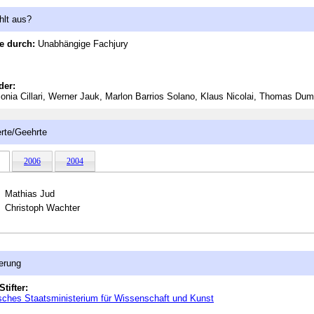
hlt aus?
e durch:
Unabhängige Fachjury
der:
onia Cillari, Werner Jauk, Marlon Barrios Solano, Klaus Nicolai, Thomas Du
rte/Geehrte
2006
2004
Mathias Jud
Christoph Wachter
erung
Stifter:
ches Staatsministerium für Wissenschaft und Kunst