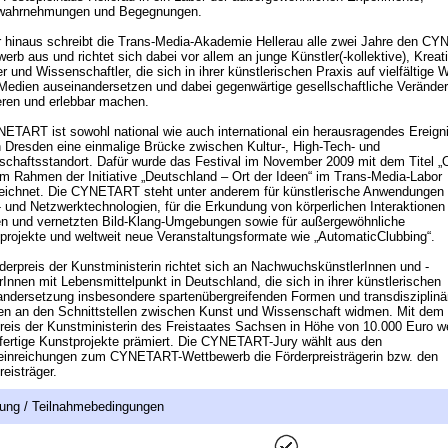
wahrnehmungen und Begegnungen.
 hinaus schreibt die Trans-Media-Akademie Hellerau alle zwei Jahre den C
erb aus und richtet sich dabei vor allem an junge Künstler(-kollektive), Kreat
r und Wissenschaftler, die sich in ihrer künstlerischen Praxis auf vielfältige 
edien auseinandersetzen und dabei gegenwärtige gesellschaftliche Verände
ieren und erlebbar machen.
ETART ist sowohl national wie auch international ein herausragendes Ereign
in Dresden eine einmalige Brücke zwischen Kultur-, High-Tech- und
chaftsstandort. Dafür wurde das Festival im November 2009 mit dem Titel „O
im Rahmen der Initiative „Deutschland – Ort der Ideen“ im Trans-Media-Labor
eichnet. Die CYNETART steht unter anderem für künstlerische Anwendungen
 und Netzwerktechnologien, für die Erkundung von körperlichen Interaktionen 
len und vernetzten Bild-Klang-Umgebungen sowie für außergewöhnliche
tprojekte und weltweit neue Veranstaltungsformate wie „AutomaticClubbing“.
derpreis der Kunstministerin richtet sich an NachwuchskünstlerInnen und -
rInnen mit Lebensmittelpunkt in Deutschland, die sich in ihrer künstlerischen
ndersetzung insbesondere spartenübergreifenden Formen und transdisziplinä
n an den Schnittstellen zwischen Kunst und Wissenschaft widmen. Mit dem
reis der Kunstministerin des Freistaates Sachsen in Höhe von 10.000 Euro w
 fertige Kunstprojekte prämiert. Die CYNETART-Jury wählt aus den
einreichungen zum CYNETART-Wettbewerb die Förderpreisträgerin bzw. den
reisträger.
ung / Teilnahmebedingungen