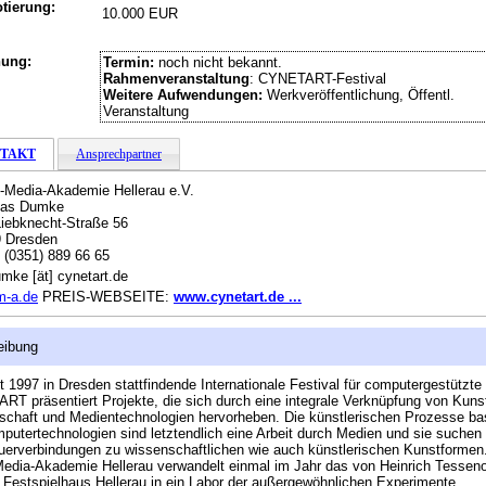
tierung:
10.000 EUR
hung:
Termin:
noch nicht bekannt.
Rahmenveranstaltung
: CYNETART-Festival
Weitere Aufwendungen:
Werkveröffentlichung, Öffentl.
Veranstaltung
TAKT
Ansprechpartner
-Media-Akademie Hellerau e.V.
as Dumke
Liebknecht-Straße 56
9 Dresden
:
(0351) 889 66 65
mke [ät] cynetart.de
m-a.de
PREIS-WEBSEITE:
www.cynetart.de ...
eibung
t 1997 in Dresden stattfindende Internationale Festival für computergestützte
T präsentiert Projekte, die sich durch eine integrale Verknüpfung von Kuns
chaft und Medientechnologien hervorheben. Die künstlerischen Prozesse ba
putertechnologien sind letztendlich eine Arbeit durch Medien und sie suchen
erverbindungen zu wissenschaftlichen wie auch künstlerischen Kunstformen
edia-Akademie Hellerau verwandelt einmal im Jahr das von Heinrich Tessen
 Festspielhaus Hellerau in ein Labor der außergewöhnlichen Experimente,