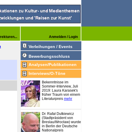
rekturen...
Anmelden / Login
n
Verleihungen / Events
Bewerbungsschluss
Analysen/Publikationen
Interviews/O-Töne
Bekenntnisse im
Sommer-Interview, Juli
2019: Laura Karasek's
früher Traum von einem
Literaturpreis
mehr
Dr. Rafał Dutkiewicz
(Stadtpräsident von
Breslau/Wrocław) wurde
in Berlin der Deutsche
Nationalpreis