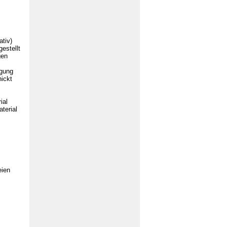
ativ)
estellt
gen
ügung
ickt
ial
terial
eien