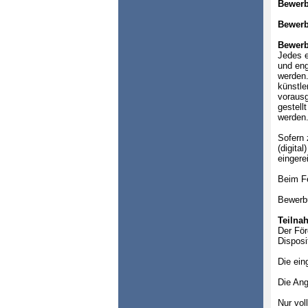
Bewer
Bewerb
Bewerb
Jedes e
und eng
werden.
künstle
vorausg
gestell
werden
Sofern 
(digita
eingere
Beim Fe
Bewerbu
Teilna
Der För
Disposi
Die ein
Die Ang
Nur vol