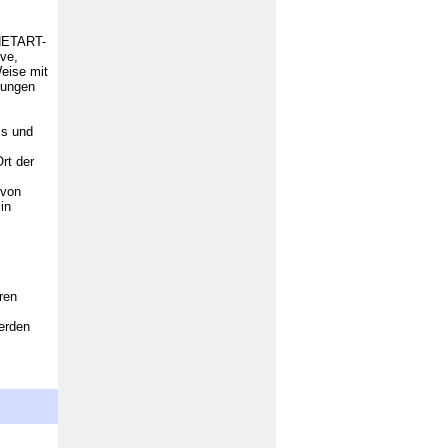
YNETART-
ive,
Weise mit
rungen
is und
rt der
 von
in
ren
erden