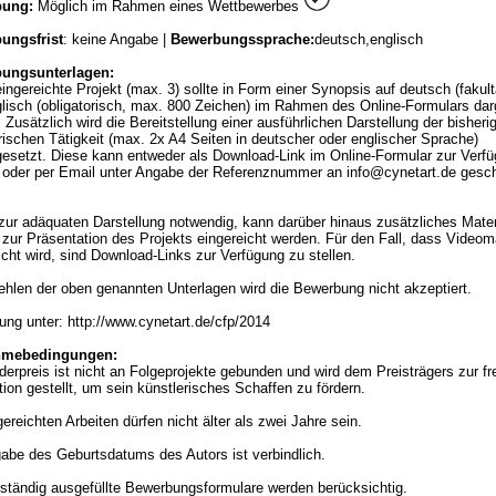
bung:
Möglich im Rahmen eines Wettbewerbes
ungsfrist
: keine Angabe |
Bewerbungssprache:
deutsch,englisch
ungsunterlagen:
ingereichte Projekt (max. 3) sollte in Form einer Synopsis auf deutsch (fakult
lisch (obligatorisch, max. 800 Zeichen) im Rahmen des Online-Formulars darg
 Zusätzlich wird die Bereitstellung einer ausführlichen Darstellung der bisheri
rischen Tätigkeit (max. 2x A4 Seiten in deutscher oder englischer Sprache)
esetzt. Diese kann entweder als Download-Link im Online-Formular zur Verf
t oder per Email unter Angabe der Referenznummer an info@cynetart.de gesch
.
zur adäquaten Darstellung notwendig, kann darüber hinaus zusätzliches Mater
l) zur Präsentation des Projekts eingereicht werden. Für den Fall, dass Videoma
icht wird, sind Download-Links zur Verfügung zu stellen.
hlen der oben genannten Unterlagen wird die Bewerbung nicht akzeptiert.
ng unter: http://www.cynetart.de/cfp/2014
hmebedingungen:
derpreis ist nicht an Folgeprojekte gebunden und wird dem Preisträgers zur fr
tion gestellt, um sein künstlerisches Schaffen zu fördern.
gereichten Arbeiten dürfen nicht älter als zwei Jahre sein.
abe des Geburtsdatums des Autors ist verbindlich.
lständig ausgefüllte Bewerbungsformulare werden berücksichtig.