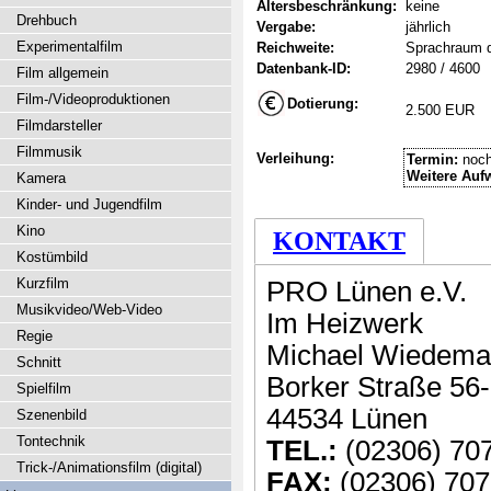
Altersbeschränkung:
keine
Drehbuch
Vergabe:
jährlich
Experimentalfilm
Reichweite:
Sprachraum 
Datenbank-ID:
2980 / 4600
Film allgemein
Film-/Videoproduktionen
Dotierung:
2.500 EUR
Filmdarsteller
Filmmusik
Verleihung:
Termin:
noch
Weitere Auf
Kamera
Kinder- und Jugendfilm
Kino
KONTAKT
Kostümbild
Kurzfilm
PRO Lünen e.V.
Musikvideo/Web-Video
Im Heizwerk
Regie
Michael Wiedem
Schnitt
Borker Straße 56
Spielfilm
44534 Lünen
Szenenbild
Tontechnik
TEL.:
(02306) 70
Trick-/Animationsfilm (digital)
FAX:
(02306) 707