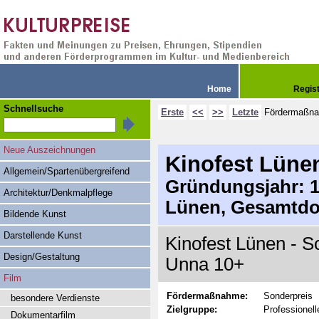
Home
Regis
Schnellsuche
Erste
<<
>>
Letzte
Fördermaßn
Neue Auszeichnungen
Kinofest Lüne
Allgemein/Spartenübergreifend
Gründungsjahr: 19
Architektur/Denkmalpflege
Lünen, Gesamtdo
Bildende Kunst
Darstellende Kunst
Kinofest Lünen - S
Design/Gestaltung
Unna 10+
Film
Fördermaßnahme:
Sonderpreis
besondere Verdienste
Zielgruppe:
Professionell
Dokumentarfilm