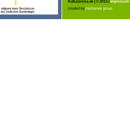
Kulturpreise.de | © 2013 |
Impressum
created by
medianale group