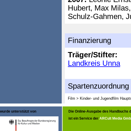
Hubert, Max Milas
Schulz-Gahmen, J
Finanzierung
Träger/Stifter:
Landkreis Unna
Spartenzuordnung
Film > Kinder- und Jugendfilm
Haupts
wurde unterstützt von
Die Online-Ausgabe des Handbuchs d
ist ein Service der
ARCult Media Gm