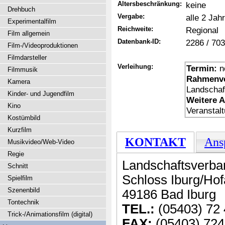
Altersbeschränkung:
keine
Drehbuch
Vergabe:
alle 2 Jah
Experimentalfilm
Reichweite:
Regional
Film allgemein
Datenbank-ID:
2286 / 703
Film-/Videoproduktionen
Filmdarsteller
Verleihung:
Termin:
n
Filmmusik
Rahmenve
Kamera
Landschaf
Kinder- und Jugendfilm
Weitere 
Kino
Veranstal
Kostümbild
Kurzfilm
KONTAKT
Ans
Musikvideo/Web-Video
Regie
Landschaftsverba
Schnitt
Schloss Iburg/Ho
Spielfilm
Szenenbild
49186 Bad Iburg
Tontechnik
TEL.:
(05403) 72 
Trick-/Animationsfilm (digital)
FAX:
(05403) 724