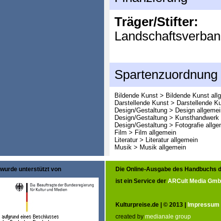
Träger/Stifter:
Landschaftsverban
Spartenzuordnung
Bildende Kunst > Bildende Kunst all
Darstellende Kunst > Darstellende K
Design/Gestaltung > Design allgemei
Design/Gestaltung > Kunsthandwerk 
Design/Gestaltung > Fotografie allge
Film > Film allgemein
Literatur > Literatur allgemein
Musik > Musik allgemein
wurde unterstützt von
Die Online-Ausgabe des Handbuchs d
ist ein Service der
ARCult Media Gm
Kulturpreise.de | © 2013 |
Impressum
created by
medianale group