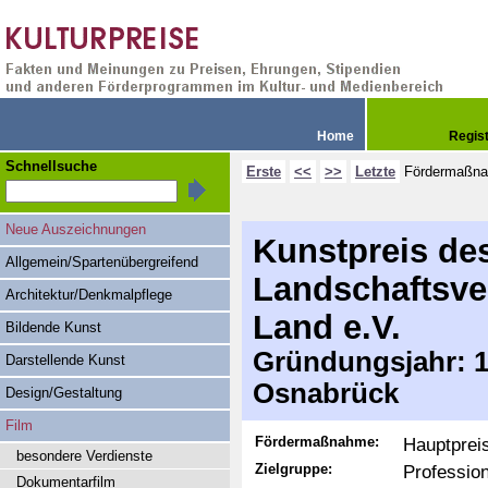
Home
Regis
Schnellsuche
Erste
<<
>>
Letzte
Fördermaßn
Neue Auszeichnungen
Kunstpreis de
Allgemein/Spartenübergreifend
Landschaftsv
Architektur/Denkmalpflege
Land e.V.
Bildende Kunst
Gründungsjahr: 19
Darstellende Kunst
Osnabrück
Design/Gestaltung
Film
Fördermaßnahme:
Hauptprei
besondere Verdienste
Zielgruppe:
Professio
Dokumentarfilm