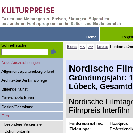
Home
Regis
Schnellsuche
Erste
<<
>>
Letzte
Fördermaßn
Neue Auszeichnungen
Nordische Fil
Allgemein/Spartenübergreifend
Gründungsjahr: 19
Architektur/Denkmalpflege
Lübeck, Gesamtd
Bildende Kunst
Darstellende Kunst
Nordische Filmtage
Design/Gestaltung
Filmpreis Interfilm
Film
Fördermaßnahme:
Hauptpreis
besondere Verdienste
Zielgruppe:
Professionell
Dokumentarfilm