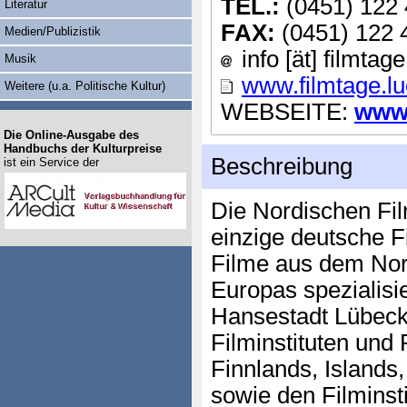
TEL.:
(0451) 122 
Literatur
FAX:
(0451) 122 
Medien/Publizistik
info [ät] filmtag
Musik
www.filmtage.l
Weitere (u.a. Politische Kultur)
WEBSEITE:
www.
Die Online-Ausgabe des
Handbuchs der Kulturpreise
Beschreibung
ist ein Service der
Die Nordischen Fi
einzige deutsche Fi
Filme aus dem No
Europas spezialisi
Hansestadt Lübeck
Filminstituten und
Finnlands, Island
sowie den Filminsti