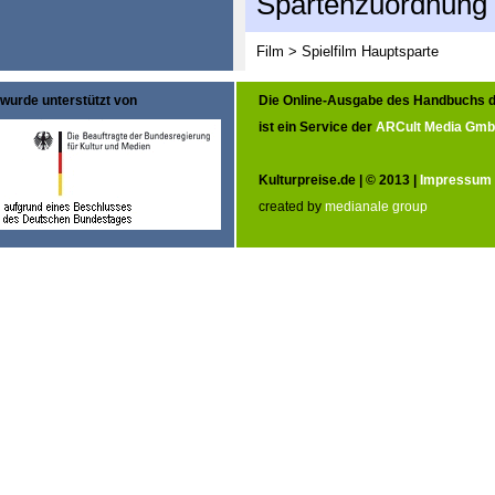
Spartenzuordnung
Film > Spielfilm
Hauptsparte
wurde unterstützt von
Die Online-Ausgabe des Handbuchs d
ist ein Service der
ARCult Media Gm
Kulturpreise.de | © 2013 |
Impressum
created by
medianale group