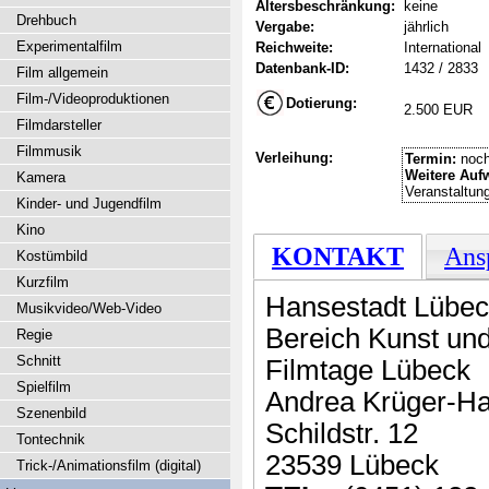
Altersbeschränkung:
keine
Drehbuch
Vergabe:
jährlich
Experimentalfilm
Reichweite:
International
Datenbank-ID:
1432 / 2833
Film allgemein
Film-/Videoproduktionen
Dotierung:
2.500 EUR
Filmdarsteller
Filmmusik
Verleihung:
Termin:
noch
Weitere Auf
Kamera
Veranstaltu
Kinder- und Jugendfilm
Kino
KONTAKT
Ans
Kostümbild
Kurzfilm
Hansestadt Lübe
Musikvideo/Web-Video
Bereich Kunst und
Regie
Schnitt
Filmtage Lübeck
Spielfilm
Andrea Krüger-H
Szenenbild
Schildstr. 12
Tontechnik
23539 Lübeck
Trick-/Animationsfilm (digital)