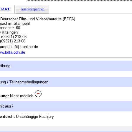
TAKT
Ansprechpartner
Deutscher Film- und Videoamateure (BDFA)
joachim Stampehl
nnenstr. 60
 Kitzingen
:
(09321) 213 03
(09321) 213 08
ampehl [ät] t-online.de
ww.bdfa.odn.de
eibung
ung / Teilnahmebedingungen
bung:
Nicht möglich
hlt aus?
e durch:
Unabhängige Fachjury