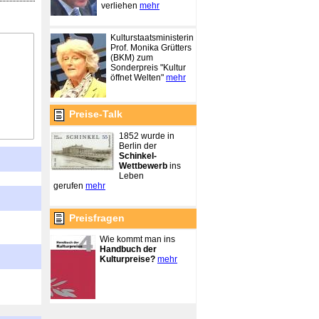
verliehen
mehr
Kulturstaatsministerin
Prof. Monika Grütters
(BKM) zum
Sonderpreis "Kultur
öffnet Welten"
mehr
Preise-Talk
1852 wurde in
Berlin der
Schinkel-
Wettbewerb
ins
Leben
gerufen
mehr
Preisfragen
Wie kommt man ins
Handbuch der
Kulturpreise?
mehr