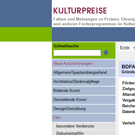
Schnellsuche
Erste
Neue Auszeichnungen
BDFA 
Gründu
Allgemein/Spartenübergreifend
Architektur/Denkmalpflege
Förde
Zielgr
Bildende Kunst
Alters
Darstellende Kunst
Vergab
Reichw
Design/Gestaltung
Datenb
Film
Verlei
besondere Verdienste
Dokumentarfilm