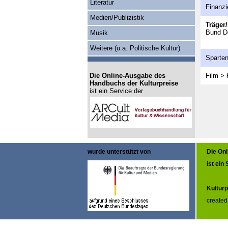
Literatur
Finanzi
Medien/Publizistik
Träger/
Bund D
Musik
Weitere (u.a. Politische Kultur)
Sparte
Die Online-Ausgabe des
Film > 
Handbuchs der Kulturpreise
ist ein Service der
wurde unterstützt von
Die On
ist ein
Kulturp
created