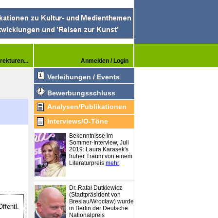
rekturen...
Anmelden / Login
Verleihungen / Events
Bewerbungsschluss
Analysen/Publikationen
Interviews/O-Töne
Bekenntnisse im
Sommer-Interview, Juli
2019: Laura Karasek's
früher Traum von einem
Literaturpreis
mehr
Dr. Rafał Dutkiewicz
(Stadtpräsident von
Breslau/Wrocław) wurde
ffentl.
in Berlin der Deutsche
Nationalpreis