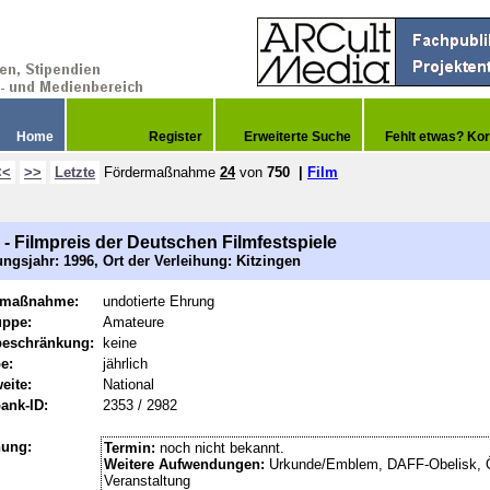
Home
Register
Erweiterte Suche
Fehlt etwas? Kor
<<
>>
Letzte
Fördermaßnahme
24
von
750
|
Film
- Filmpreis der Deutschen Filmfestspiele
ngsjahr: 1996, Ort der Verleihung: Kitzingen
rmaßnahme:
undotierte Ehrung
uppe:
Amateure
beschränkung:
keine
e:
jährlich
eite:
National
ank-ID:
2353 / 2982
hung:
Termin:
noch nicht bekannt.
Weitere Aufwendungen:
Urkunde/Emblem, DAFF-Obelisk, Ö
Veranstaltung