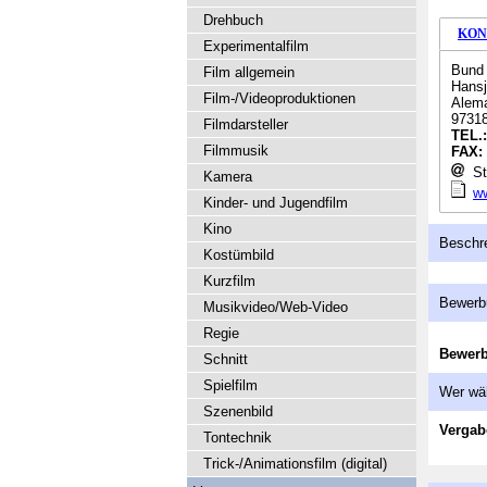
Drehbuch
KON
Experimentalfilm
Bund 
Film allgemein
Hans
Film-/Videoproduktionen
Alema
97318
Filmdarsteller
TEL.
Filmmusik
FAX:
St
Kamera
w
Kinder- und Jugendfilm
Kino
Beschr
Kostümbild
Kurzfilm
Bewerb
Musikvideo/Web-Video
Regie
Bewer
Schnitt
Spielfilm
Wer wä
Szenenbild
Vergab
Tontechnik
Trick-/Animationsfilm (digital)