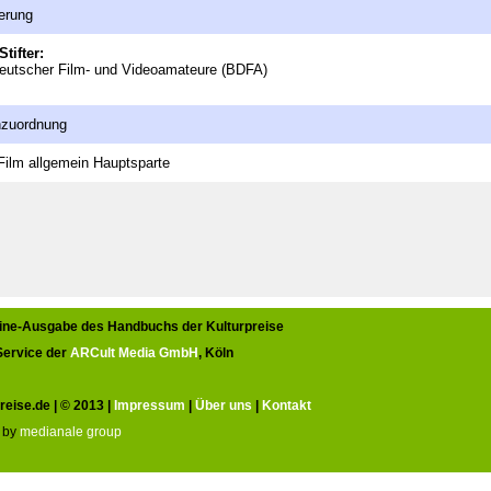
erung
Stifter:
eutscher Film- und Videoamateure (BDFA)
nzuordnung
Film allgemein
Hauptsparte
line-Ausgabe des Handbuchs der Kulturpreise
 Service der
ARCult Media GmbH
, Köln
reise.de | © 2013 |
Impressum
|
Über uns
|
Kontakt
 by
medianale group