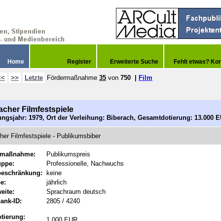
Home
Register
Erweiterte Suche
Fehlt etwas? Kor
<<
>>
Letzte
Fördermaßnahme
35
von
750
|
Film
acher Filmfestspiele
ngsjahr: 1979, Ort der Verleihung: Biberach, Gesamtdotierung: 13.000 
her Filmfestspiele - Publikumsbiber
rmaßnahme:
Publikumspreis
uppe:
Professionelle, Nachwuchs
beschränkung:
keine
e:
jährlich
eite:
Sprachraum deutsch
ank-ID:
2805 / 4240
tierung:
1.000 EUR