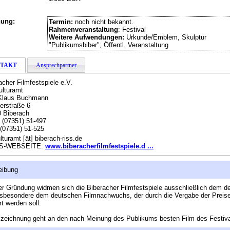
hung:
Termin:
noch nicht bekannt.
Rahmenveranstaltung
: Festival
Weitere Aufwendungen:
Urkunde/Emblem, Skulptur
"Publikumsbiber", Öffentl. Veranstaltung
TAKT
Ansprechpartner
acher Filmfestspiele e.V.
ulturamt
 Klaus Buchmann
erstraße 6
 Biberach
:
(07351) 51-497
(07351) 51-525
lturamt [ät] biberach-riss.de
S-WEBSEITE:
www.biberacherfilmfestspiele.d ...
eibung
rer Gründung widmen sich die Biberacher Filmfestspiele ausschließlich dem d
nsbesondere dem deutschen Filmnachwuchs, der durch die Vergabe der Preis
rt werden soll.
zeichnung geht an den nach Meinung des Publikums besten Film des Festiva