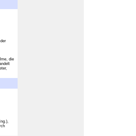
der
lme, die
andelt
ter,
ng.),
rch