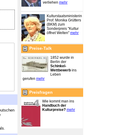
verliehen
mehr
Kulturstaatsministerin
Prof. Monika Grütters
(BKM) zum
Sonderpreis "Kultur
öffnet Welten"
mehr
Preise-Talk
1852 wurde in
Berlin der
Schinkel-
Wettbewerb
ins
Leben
gerufen
mehr
Preisfragen
Wie kommt man ins
Handbuch der
Kulturpreise?
mehr
eutschen
e
ls.