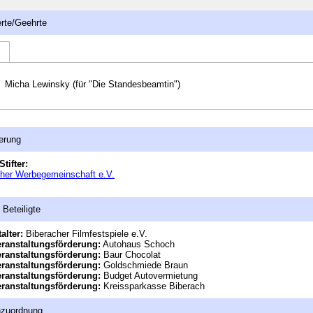
rte/Geehrte
Micha Lewinsky (für "Die Standesbeamtin")
erung
Stifter:
cher Werbegemeinschaft e.V.
 Beteiligte
alter:
Biberacher Filmfestspiele e.V.
eranstaltungsförderung:
Autohaus Schoch
eranstaltungsförderung:
Baur Chocolat
eranstaltungsförderung:
Goldschmiede Braun
eranstaltungsförderung:
Budget Autovermietung
eranstaltungsförderung:
Kreissparkasse Biberach
nzuordnung