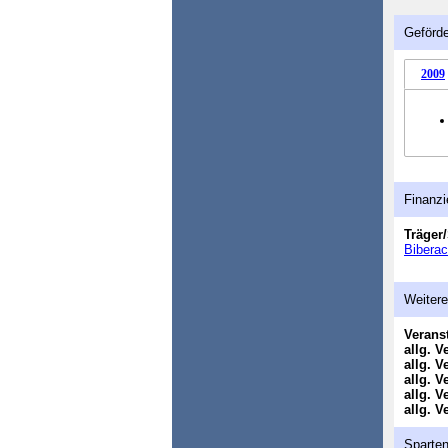
Geförde
2009
Finanzi
Träger/
Bibera
Weitere
Veranst
allg. V
allg. V
allg. V
allg. V
allg. V
Sparte