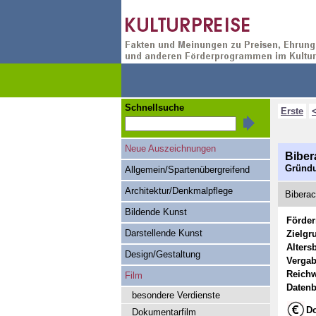
Schnellsuche
Erste
Neue Auszeichnungen
Biber
Gründu
Allgemein/Spartenübergreifend
Architektur/Denkmalpflege
Biberac
Bildende Kunst
Förde
Darstellende Kunst
Zielgr
Alters
Design/Gestaltung
Vergab
Reichw
Film
Datenb
besondere Verdienste
Do
Dokumentarfilm