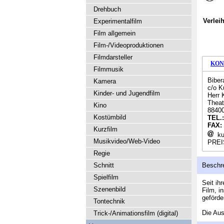
Drehbuch
Verlei
Experimentalfilm
Film allgemein
Film-/Videoproduktionen
Filmdarsteller
KON
Filmmusik
Biber
Kamera
c/o K
Kinder- und Jugendfilm
Herr
Theat
Kino
88400
Kostümbild
TEL.
FAX:
Kurzfilm
ku
Musikvideo/Web-Video
PREI
Regie
Schnitt
Beschr
Spielfilm
Seit ih
Szenenbild
Film, i
geförde
Tontechnik
Die Aus
Trick-/Animationsfilm (digital)