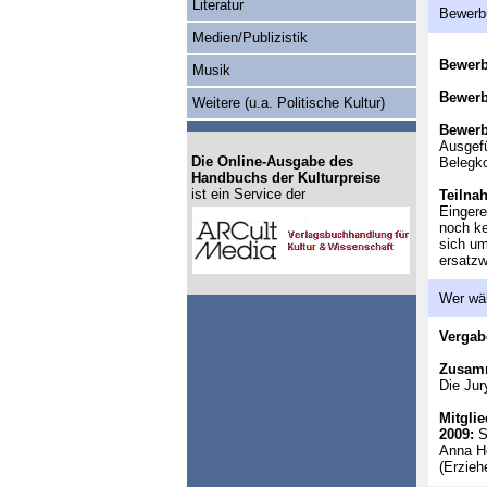
Literatur
Bewerb
Medien/Publizistik
Bewer
Musik
Bewerb
Weitere (u.a. Politische Kultur)
Bewerb
Ausgef
Die Online-Ausgabe des
Belegk
Handbuchs der Kulturpreise
ist ein Service der
Teilna
Eingere
noch ke
sich um
ersatzw
Wer wä
Vergab
Zusam
Die Jur
Mitglie
2009:
Sa
Anna Ho
(Erzieh