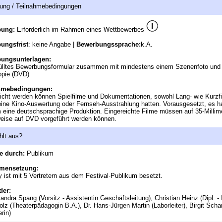
ung / Teilnahmebedingungen
bung:
Erforderlich im Rahmen eines Wettbewerbes
ungsfrist
: keine Angabe |
Bewerbungssprache:
k.A.
ungsunterlagen:
ülltes Bewerbungsformular zusammen mit mindestens einem Szenenfoto und 
opie (DVD)
hmebedingungen:
icht werden können Spielfilme und Dokumentationen, sowohl Lang- wie Kurzfi
ine Kino-Auswertung oder Fernseh-Ausstrahlung hatten. Vorausgesetzt, es h
 eine deutschsprachige Produktion. Eingereichte Filme müssen auf 35-Millime
eise auf DVD vorgeführt werden können.
hlt aus?
e durch:
Publikum
mensetzung:
y ist mit 5 Vertretern aus dem Festival-Publikum besetzt.
der:
ndra Spang (Vorsitz - Assistentin Geschäftsleitung), Christian Heinz (Dipl. - I
lz (Theaterpädagogin B.A.), Dr. Hans-Jürgen Martin (Laborleiter), Birgit Scha
erin)