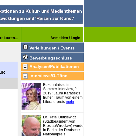
rekturen...
Anmelden / Login
Verleihungen / Events
Bewerbungsschluss
Analysen/Publikationen
EUR
Interviews/O-Töne
Bekenntnisse im
Sommer-Interview, Juli
2019: Laura Karasek's
früher Traum von einem
Literaturpreis
mehr
Dr. Rafał Dutkiewicz
(Stadtpräsident von
Breslau/Wrocław) wurde
in Berlin der Deutsche
Nationalpreis