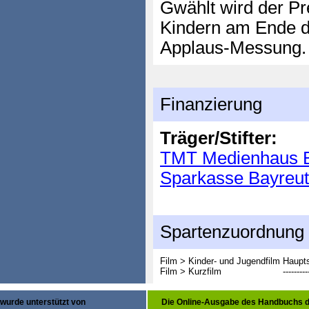
Gwählt wird der Pr
Kindern am Ende d
Applaus-Messung.
Finanzierung
Träger/Stifter:
TMT Medienhaus B
Sparkasse Bayreu
Spartenzuordnung
Film > Kinder- und Jugendfilm
Haupts
Film > Kurzfilm
---------
wurde unterstützt von
Die Online-Ausgabe des Handbuchs d