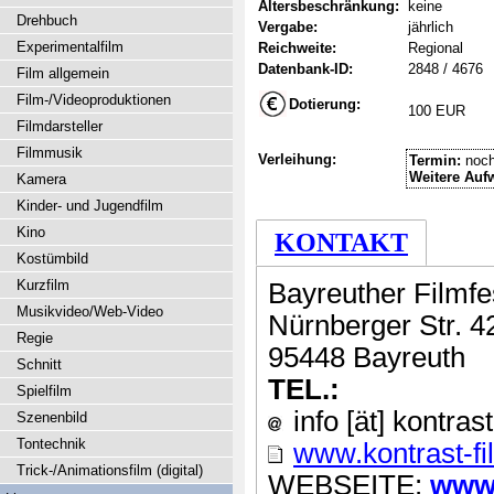
Altersbeschränkung:
keine
Drehbuch
Vergabe:
jährlich
Experimentalfilm
Reichweite:
Regional
Datenbank-ID:
2848 / 4676
Film allgemein
Film-/Videoproduktionen
Dotierung:
100 EUR
Filmdarsteller
Filmmusik
Verleihung:
Termin:
noch
Weitere Auf
Kamera
Kinder- und Jugendfilm
Kino
KONTAKT
Kostümbild
Kurzfilm
Bayreuther Filmfes
Musikvideo/Web-Video
Nürnberger Str. 4
Regie
95448 Bayreuth
Schnitt
TEL.:
Spielfilm
info [ät] kontrast
Szenenbild
Tontechnik
www.kontrast-fi
Trick-/Animationsfilm (digital)
WEBSEITE:
www.