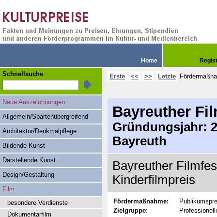
Home
Regis
Schnellsuche
Erste
<<
>>
Letzte
Fördermaßn
Neue Auszeichnungen
Bayreuther Fil
Allgemein/Spartenübergreifend
Gründungsjahr: 20
Architektur/Denkmalpflege
Bayreuth
Bildende Kunst
Darstellende Kunst
Bayreuther Filmfes
Design/Gestaltung
Kinderfilmpreis
Film
Fördermaßnahme:
Publikumspre
besondere Verdienste
Zielgruppe:
Professionel
Dokumentarfilm