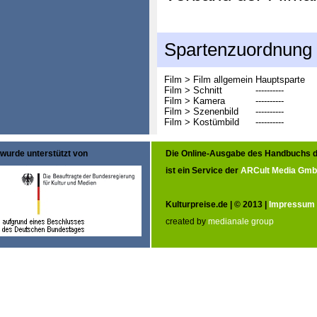
Spartenzuordnung
Film > Film allgemein
Hauptsparte
Film > Schnitt
----------
Film > Kamera
----------
Film > Szenenbild
----------
Film > Kostümbild
----------
wurde unterstützt von
Die Online-Ausgabe des Handbuchs d
ist ein Service der
ARCult Media Gm
Kulturpreise.de | © 2013 |
Impressum
created by
medianale group