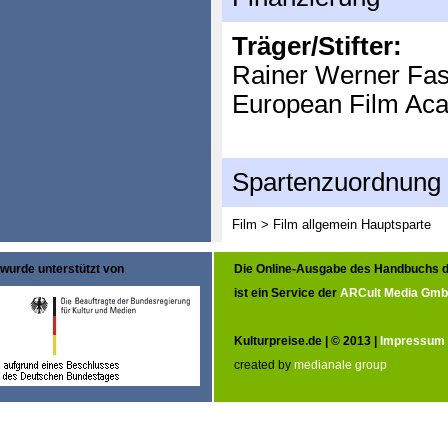
Träger/Stifter:
Rainer Werner Fas
European Film Ac
Spartenzuordnung
Film > Film allgemein
Hauptsparte
wurde unterstützt von
Die Online-Ausgabe des Handbuchs d
ist ein Service der
ARCult Media Gm
Kulturpreise.de | © 2013 |
Impressum
created by
medianale group