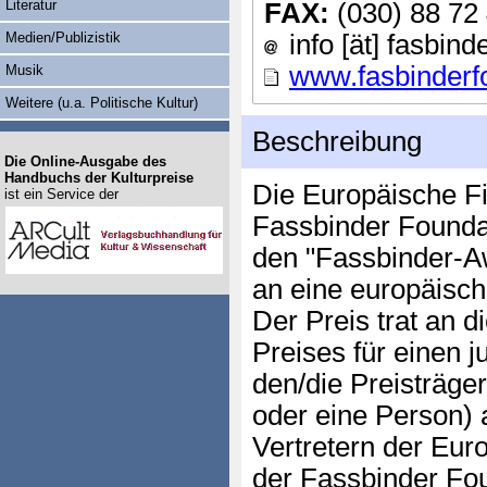
Literatur
FAX:
(030) 88 72
Medien/Publizistik
info [ät] fasbind
www.fasbinderf
Musik
Weitere (u.a. Politische Kultur)
Beschreibung
Die Online-Ausgabe des
Handbuchs der Kulturpreise
Die Europäische F
ist ein Service der
Fassbinder Found
den "Fassbinder-Aw
an eine europäisc
Der Preis trat an d
Preises für einen j
den/die Preisträge
oder eine Person)
Vertretern der Eu
der Fassbinder Fou