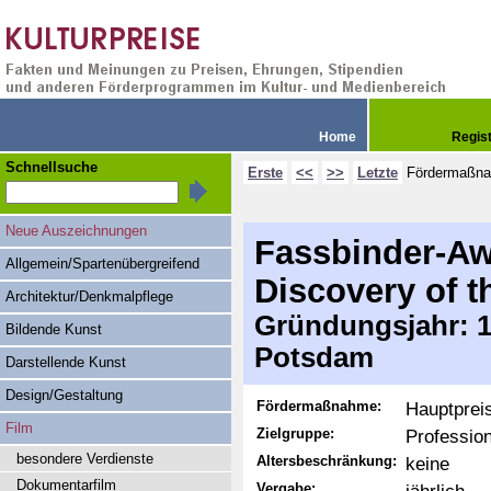
Home
Regis
Schnellsuche
Erste
<<
>>
Letzte
Fördermaßn
Neue Auszeichnungen
Fassbinder-Aw
Allgemein/Spartenübergreifend
Discovery of t
Architektur/Denkmalpflege
Gründungsjahr: 19
Bildende Kunst
Potsdam
Darstellende Kunst
Design/Gestaltung
Fördermaßnahme:
Hauptprei
Film
Zielgruppe:
Profession
besondere Verdienste
Altersbeschränkung:
keine
Dokumentarfilm
Vergabe: