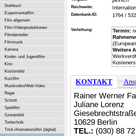
jährlich
Drehbuch
Reichweite:
Internation
Experimentalfilm
Datenbank-ID:
1764 / 532
Film allgemein
Film-/Videoproduktionen
Verleihung:
Termin:
n
Filmdarsteller
Rahmenve
Filmmusik
(European
Weitere 
Kamera
Werkveröff
Kinder- und Jugendfilm
Kosteners
Kino
Kostümbild
Kurzfilm
KONTAKT
Ans
Musikvideo/Web-Video
Regie
Rainer Werner Fa
Schnitt
Juliane Lorenz
Spielfilm
Giesebrechtstraß
Szenenbild
10629 Berlin
Tontechnik
TEL.:
(030) 88 72
Trick-/Animationsfilm (digital)