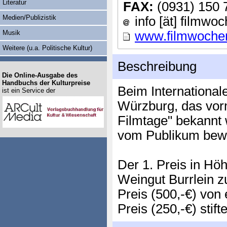
Literatur
FAX:
(0931) 150 
Medien/Publizistik
info [ät] filmwo
Musik
www.filmwoche
Weitere (u.a. Politische Kultur)
Beschreibung
Die Online-Ausgabe des
Handbuchs der Kulturpreise
Beim Internationa
ist ein Service der
Würzburg, das vor
Filmtage" bekannt 
vom Publikum bewe
Der 1. Preis in Hö
Weingut Burrlein zu
Preis (500,-€) von
Preis (250,-€) stift