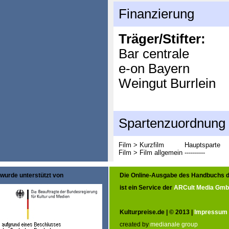
Finanzierung
Träger/Stifter:
Bar centrale
e-on Bayern
Weingut Burrlein
Spartenzuordnung
Film > Kurzfilm
Hauptsparte
Film > Film allgemein
----------
wurde unterstützt von
Die Online-Ausgabe des Handbuchs d
ist ein Service der
ARCult Media Gm
Kulturpreise.de | © 2013 |
Impressum
created by
medianale group