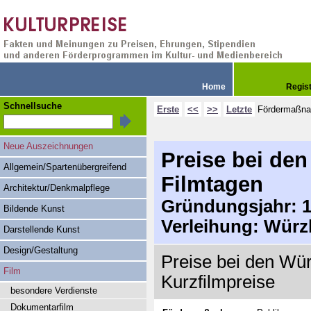
Home
Regis
Schnellsuche
Erste
<<
>>
Letzte
Fördermaßn
Neue Auszeichnungen
Preise bei de
Allgemein/Spartenübergreifend
Filmtagen
Architektur/Denkmalpflege
Gründungsjahr: 1
Bildende Kunst
Verleihung: Würz
Darstellende Kunst
Design/Gestaltung
Preise bei den Wür
Film
Kurzfilmpreise
besondere Verdienste
Dokumentarfilm