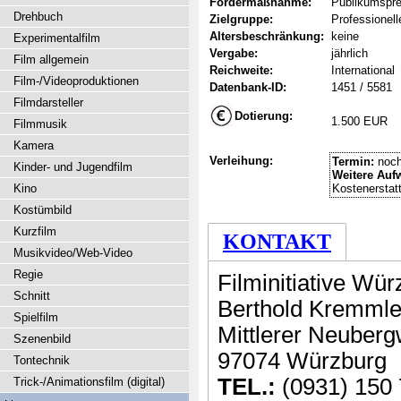
Fördermaßnahme:
Publikumspre
Drehbuch
Zielgruppe:
Professionel
Altersbeschränkung:
keine
Experimentalfilm
Vergabe:
jährlich
Film allgemein
Reichweite:
International
Film-/Videoproduktionen
Datenbank-ID:
1451 / 5581
Filmdarsteller
Dotierung:
1.500 EUR
Filmmusik
Kamera
Verleihung:
Termin:
noch
Kinder- und Jugendfilm
Weitere Auf
Kino
Kostenerstat
Kostümbild
Kurzfilm
KONTAKT
Musikvideo/Web-Video
Regie
Filminitiative Wür
Schnitt
Berthold Kremmle
Spielfilm
Mittlerer Neuber
Szenenbild
97074 Würzburg
Tontechnik
TEL.:
(0931) 150
Trick-/Animationsfilm (digital)