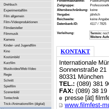
Fördermaßnahme:
Publikumspre
Drehbuch
Zielgruppe:
Professionel
Altersbeschränkung:
keine
Experimentalfilm
Vergabe:
jährlich
Film allgemein
Reichweite:
keine Angabe
Film-/Videoproduktionen
Datenbank-ID:
4117 / 7825
Filmdarsteller
Verleihung:
Termin:
noch
Filmmusik
Weitere Auf
Kamera
Kinder- und Jugendfilm
KONTAKT
Kino
Kostümbild
Internationale 
Kurzfilm
Sonnenstraße 21
Musikvideo/Web-Video
Regie
80331 München
Schnitt
TEL.:
(089) 381 9
Spielfilm
FAX:
(089) 38 19
Szenenbild
presse [ät] film
Tontechnik
www.filmfest-m
Trick-/Animationsfilm (digital)