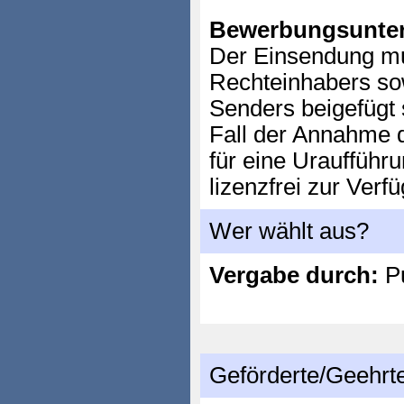
Bewerbungsunter
Der Einsendung mu
Rechteinhabers sow
Senders beigefügt s
Fall der Annahme d
für eine Uraufführ
lizenzfrei zur Verf
Wer wählt aus?
Vergabe durch:
P
Geförderte/Geehrt