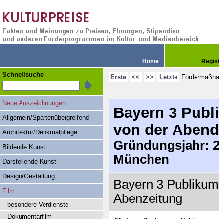
Home
Regis
Schnellsuche
Erste
<<
>>
Letzte
Fördermaßn
Neue Auszeichnungen
Bayern 3 Publi
Allgemein/Spartenübergreifend
von der Abend
Architektur/Denkmalpflege
Gründungsjahr: 20
Bildende Kunst
München
Darstellende Kunst
Design/Gestaltung
Bayern 3 Publikums
Film
Abenzeitung
besondere Verdienste
Dokumentarfilm