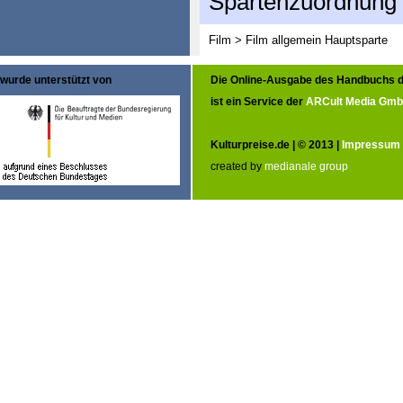
Spartenzuordnung
Film > Film allgemein
Hauptsparte
wurde unterstützt von
Die Online-Ausgabe des Handbuchs d
ist ein Service der
ARCult Media Gm
Kulturpreise.de | © 2013 |
Impressum
created by
medianale group