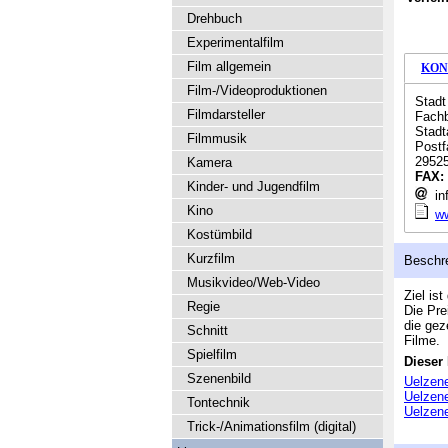
Drehbuch
Experimentalfilm
Film allgemein
KON
Film-/Videoproduktionen
Stadt
Filmdarsteller
Fachb
Stadt
Filmmusik
Postf
29525
Kamera
FAX:
Kinder- und Jugendfilm
inf
Kino
ww
Kostümbild
Kurzfilm
Beschr
Musikvideo/Web-Video
Ziel is
Regie
Die Pre
die gez
Schnitt
Filme.
Spielfilm
Dieser 
Szenenbild
Uelzene
Uelzene
Tontechnik
Uelzene
Trick-/Animationsfilm (digital)