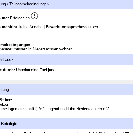
ung / Teilnahmebedingungen
bung:
Erforderlich
ungsfrist
: keine Angabe |
Bewerbungssprache:
deutsch
hmebedingungen:
ilnehmer müssen in Niedersachsen wohnen.
hlt aus?
e durch:
Unabhängige Fachjury
erung
Stifter:
elzen
rbeitsgemeinschaft (LAG) Jugend und Film Niedersachsen e.V.
 Beteiligte