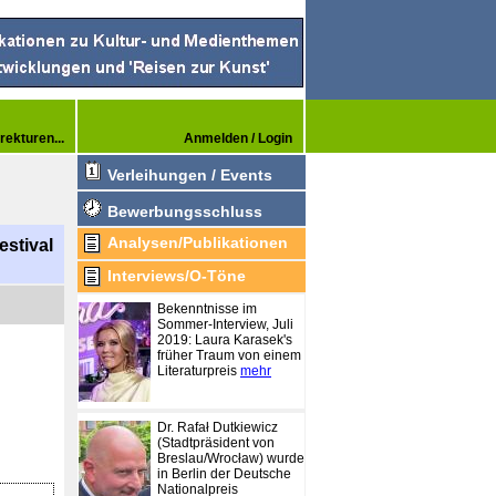
rekturen...
Anmelden / Login
Verleihungen / Events
Bewerbungsschluss
Analysen/Publikationen
estival
Interviews/O-Töne
Bekenntnisse im
Sommer-Interview, Juli
2019: Laura Karasek's
früher Traum von einem
Literaturpreis
mehr
Dr. Rafał Dutkiewicz
(Stadtpräsident von
Breslau/Wrocław) wurde
in Berlin der Deutsche
Nationalpreis