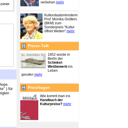
verliehen
mehr
lzener
Kulturstaatsministerin
Prof. Monika Grütters
(BKM) zum
Sonderpreis "Kultur
öffnet Welten"
mehr
Preise-Talk
1852 wurde in
Berlin der
Schinkel-
Wettbewerb
ins
Leben
gerufen
mehr
shops.
Preisfragen
e" ) für
eigten
Wie kommt man ins
Handbuch der
Kulturpreise?
mehr