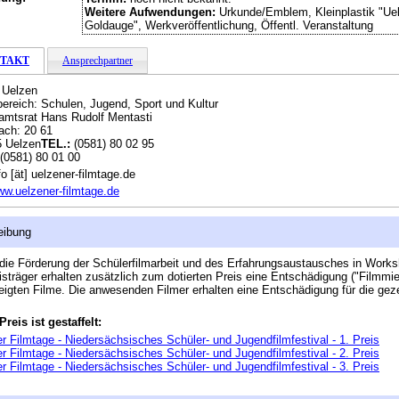
Weitere Aufwendungen:
Urkunde/Emblem, Kleinplastik "Ue
Goldauge", Werkveröffentlichung, Öffentl. Veranstaltung
TAKT
Ansprechpartner
 Uelzen
ereich: Schulen, Jugend, Sport und Kultur
amtsrat Hans Rudolf Mentasti
ach: 20 61
 Uelzen
TEL.:
(0581) 80 02 95
(0581) 80 01 00
o [ät] uelzener-filmtage.de
w.uelzener-filmtage.de
eibung
t die Förderung der Schülerfilmarbeit und des Erfahrungsaustausches in Work
isträger erhalten zusätzlich zum dotierten Preis eine Entschädigung ("Filmmiet
eigten Filme. Die anwesenden Filmer erhalten eine Entschädigung für die gez
Preis ist gestaffelt:
r Filmtage - Niedersächsisches Schüler- und Jugendfilmfestival - 1. Preis
r Filmtage - Niedersächsisches Schüler- und Jugendfilmfestival - 2. Preis
r Filmtage - Niedersächsisches Schüler- und Jugendfilmfestival - 3. Preis