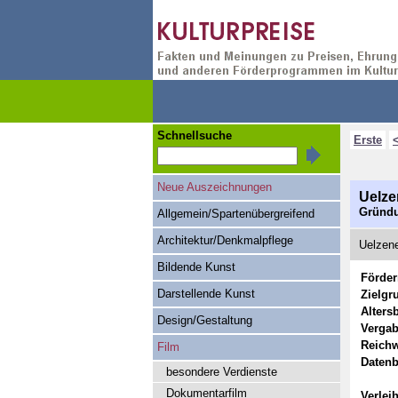
Schnellsuche
Erste
Neue Auszeichnungen
Uelze
Gründu
Allgemein/Spartenübergreifend
Architektur/Denkmalpflege
Uelzene
Bildende Kunst
Förde
Darstellende Kunst
Zielgr
Alters
Design/Gestaltung
Vergab
Reichw
Film
Datenb
besondere Verdienste
Dokumentarfilm
Verlei