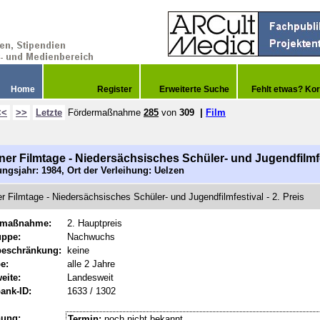
Home
Register
Erweiterte Suche
Fehlt etwas? Kor
<<
>>
Letzte
Fördermaßnahme
285
von
309
|
Film
ner Filmtage - Niedersächsisches Schüler- und Jugendfilmf
ngsjahr: 1984, Ort der Verleihung: Uelzen
r Filmtage - Niedersächsisches Schüler- und Jugendfilmfestival - 2. Preis
rmaßnahme:
2. Hauptpreis
uppe:
Nachwuchs
beschränkung:
keine
e:
alle 2 Jahre
eite:
Landesweit
ank-ID:
1633 / 1302
hung:
Termin:
noch nicht bekannt.