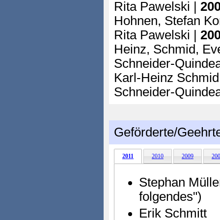
Rita Pawelski |
200
Hohnen, Stefan Ko
Rita Pawelski |
200
Heinz, Schmid, Ev
Schneider-Quinde
Karl-Heinz Schmid
Schneider-Quindea
Geförderte/Geehrt
2011
2010
2009
20
Stephan Mülle
folgendes")
Erik Schmitt