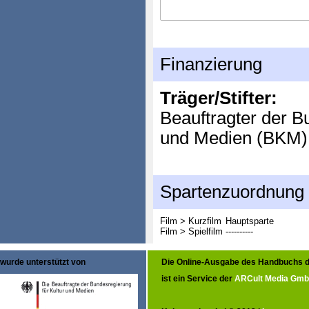
Finanzierung
Träger/Stifter:
Beauftragter der B
und Medien (BKM)
Spartenzuordnung
Film > Kurzfilm
Hauptsparte
Film > Spielfilm
----------
wurde unterstützt von
Die Online-Ausgabe des Handbuchs d
ist ein Service der
ARCult Media Gm