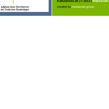
Kulturpreise.de | © 2013 |
Impressum
created by
medianale group