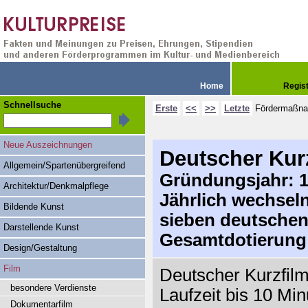
Home
Regis
Schnellsuche
Erste
<<
>>
Letzte
Fördermaßn
Neue Auszeichnungen
Deutscher Kur
Allgemein/Spartenübergreifend
Gründungsjahr: 19
Architektur/Denkmalpflege
Jährlich wechsel
Bildende Kunst
sieben deutschen
Darstellende Kunst
Gesamtdotierung
Design/Gestaltung
Film
Deutscher Kurzfilmp
besondere Verdienste
Laufzeit bis 10 Mi
Dokumentarfilm