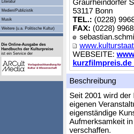
Graurheindorfer S
Literatur
53117 Bonn
Medien/Publizistik
TEL.:
(0228) 996
Musik
FAX:
(0228) 9968
Weitere (u.a. Politische Kultur)
sebastian.schmi
www.kulturstaat
Die Online-Ausgabe des
Handbuchs der Kulturpreise
WEBSEITE:
www.
ist ein Service der
kurzfilmpreis.de .
Beschreibung
Seit 2001 wird der 
eigenen Veranstalt
eigenständige Kun
Aufmerksamkeit in 
verschaffen.