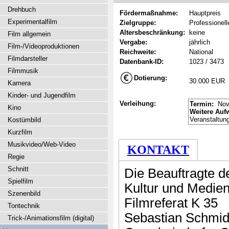
Drehbuch
Fördermaßnahme:
Hauptpreis
Experimentalfilm
Zielgruppe:
Professionel
Altersbeschränkung:
keine
Film allgemein
Vergabe:
jährlich
Film-/Videoproduktionen
Reichweite:
National
Filmdarsteller
Datenbank-ID:
1023 / 3473
Filmmusik
Dotierung:
30.000 EUR
Kamera
Kinder- und Jugendfilm
Verleihung:
Termin:
Nov
Kino
Weitere Auf
Veranstaltun
Kostümbild
Kurzfilm
Musikvideo/Web-Video
KONTAKT
Regie
Schnitt
Die Beauftragte d
Spielfilm
Kultur und Medie
Szenenbild
Filmreferat K 35
Tontechnik
Sebastian Schmid
Trick-/Animationsfilm (digital)