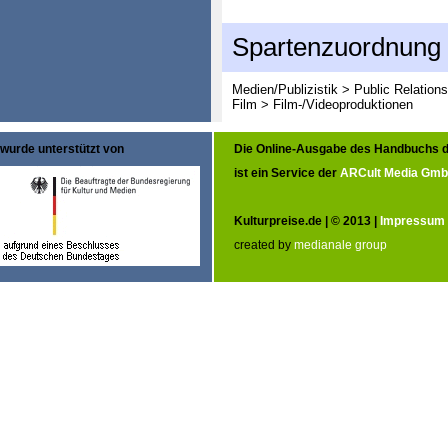
Spartenzuordnung
Medien/Publizistik > Public Relation
Film > Film-/Videoproduktionen
wurde unterstützt von
Die Online-Ausgabe des Handbuchs d
ist ein Service der
ARCult Media Gm
Kulturpreise.de | © 2013 |
Impressum
created by
medianale group