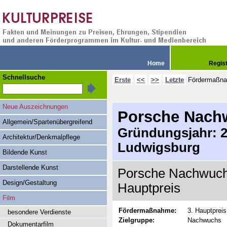
Home
Regis
Schnellsuche
Erste
<<
>>
Letzte
Fördermaßn
Neue Auszeichnungen
Porsche Nach
Allgemein/Spartenübergreifend
Gründungsjahr: 20
Architektur/Denkmalpflege
Ludwigsburg
Bildende Kunst
Darstellende Kunst
Porsche Nachwuchs
Design/Gestaltung
Hauptpreis
Film
Fördermaßnahme:
3. Hauptpreis
besondere Verdienste
Zielgruppe:
Nachwuchs
Dokumentarfilm