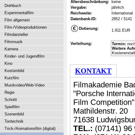
Altersbeschränkung:
keine
Drehbuch
Vergabe:
jährlich
Experimentalfilm
Reichweite:
International
Datenbank-ID:
2852 / 5141
Film allgemein
Film-/Videoproduktionen
Dotierung:
1.911 EUR
Filmdarsteller
Filmmusik
Verleihung:
Termin:
noch
Weitere Auf
Kamera
Kostenerstat
Kinder- und Jugendfilm
Kino
KONTAKT
Kostümbild
Kurzfilm
Filmakademie Ba
Musikvideo/Web-Video
"Porsche Internati
Regie
Schnitt
Film Competition"
Spielfilm
Mathildenstr. 20
Szenenbild
71638 Ludwigsbu
Tontechnik
TEL.:
(07141) 96 
Trick-/Animationsfilm (digital)