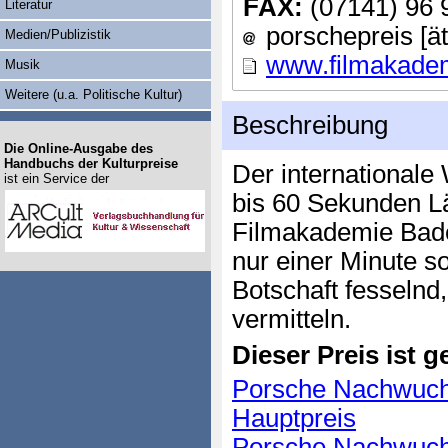
FAX:
(07141) 96 
Literatur
porschepreis [ä
Medien/Publizistik
www.filmakade
Musik
Weitere (u.a. Politische Kultur)
Beschreibung
Die Online-Ausgabe des
Handbuchs der Kulturpreise
Der internationale
ist ein Service der
bis 60 Sekunden L
Filmakademie Baden
nur einer Minute s
Botschaft fesselnd
vermitteln.
Dieser Preis ist ge
Porsche Nachwuchs
Hauptpreis
Porsche Nachwuchs