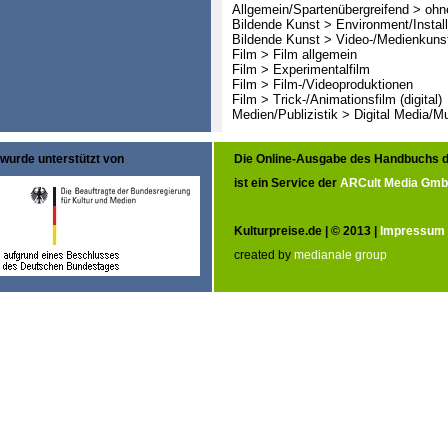
Allgemein/Spartenübergreifend > oh
Bildende Kunst > Environment/Install
Bildende Kunst > Video-/Medienkuns
Film > Film allgemein
Film > Experimentalfilm
Film > Film-/Videoproduktionen
Film > Trick-/Animationsfilm (digital)
Medien/Publizistik > Digital Media/M
wurde unterstützt von
Die Online-Ausgabe des Handbuchs d
ist ein Service der
ARCult Media Gm
Kulturpreise.de | © 2013 |
Impressum
created by
medianale group