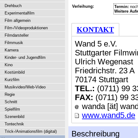
Drehbuch
Verleihung:
Termin:
noch
Weitere Auf
Experimentalfilm
Film allgemein
Film-/Videoproduktionen
KONTAKT
Filmdarsteller
Wand 5 e.V.
Filmmusik
Kamera
Stuttgarter Filmwi
Kinder- und Jugendfilm
Ulrich Wegenast
Kino
Friedrichstr. 23 A
Kostümbild
70174 Stuttgart
Kurzfilm
TEL.:
(0711) 99 3
Musikvideo/Web-Video
Regie
FAX:
(0711) 99 3
Schnitt
wanda [ät] wan
Spielfilm
www.wand5.de
Szenenbild
Tontechnik
Trick-/Animationsfilm (digital)
Beschreibung