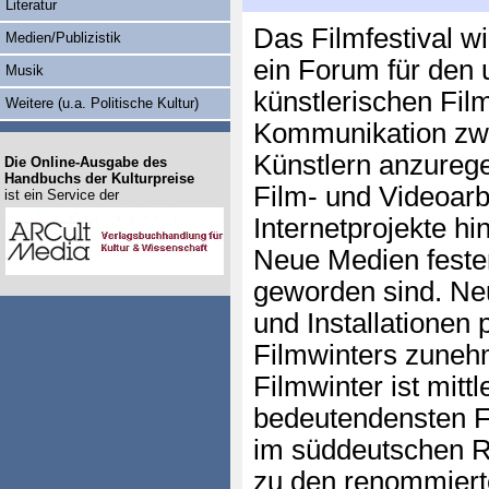
Literatur
Das Filmfestival wi
Medien/Publizistik
ein Forum für den
Musik
künstlerischen Fil
Weitere (u.a. Politische Kultur)
Kommunikation zw
Künstlern anzurege
Die Online-Ausgabe des
Handbuchs der Kulturpreise
Film- und Videoarb
ist ein Service der
Internetprojekte hi
Neue Medien fester
geworden sind. Ne
und Installationen 
Filmwinters zunehm
Filmwinter ist mitt
bedeutendensten Fe
im süddeutschen Ra
zu den renommierte