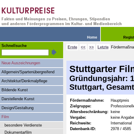
Home
Regis
Schnellsuche
Erste
<<
>>
Letzte
Fördermaßn
Neue Auszeichnungen
Stuttgarter Fi
Allgemein/Spartenübergreifend
Gründungsjahr: 19
Architektur/Denkmalpflege
Stuttgart, Gesam
Bildende Kunst
Darstellende Kunst
Fördermaßnahme:
Hauptpreis
Zielgruppe:
Professionel
Design/Gestaltung
Altersbeschränkung:
keine
Film
Vergabe:
keine Angabe
Reichweite:
International
besondere Verdienste
Datenbank-ID:
2978 / 4585
Dokumentarfilm