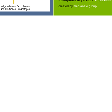
Kulturpreise.de | © 2013 |
Impressum
created by
medianale group