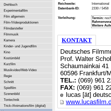
Reichweite:
International
Drehbuch
Datenbank-ID:
2330 / 5458
Experimentalfilm
Film allgemein
Verleihung:
Termin:
noch
Rahmenvera
Film-/Videoproduktionen
Weitere Auf
Filmdarsteller
Filmmusik
KONTAKT
Kamera
Kinder- und Jugendfilm
Deutsches Film
Kino
Prof. Walter Scho
Kostümbild
Kurzfilm
Schaumainkai 41
Musikvideo/Web-Video
60596 Frankfurt/
Regie
TEL.:
(069) 961 2
Schnitt
FAX:
(069) 961 2
Spielfilm
lucas [ät] deut
Szenenbild
Tontechnik
www.lucasfilm.
Trick-/Animationsfilm (digital)