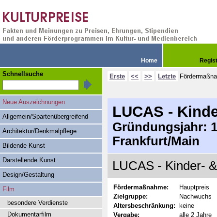
Home
Regis
Schnellsuche
Erste
<<
>>
Letzte
Fördermaßn
Neue Auszeichnungen
LUCAS - Kinde
Allgemein/Spartenübergreifend
Gründungsjahr: 19
Architektur/Denkmalpflege
Frankfurt/Main
Bildende Kunst
Darstellende Kunst
LUCAS - Kinder- & 
Design/Gestaltung
Fördermaßnahme:
Hauptpreis
Film
Zielgruppe:
Nachwuchs
besondere Verdienste
Altersbeschränkung:
keine
Dokumentarfilm
Vergabe:
alle 2 Jahre