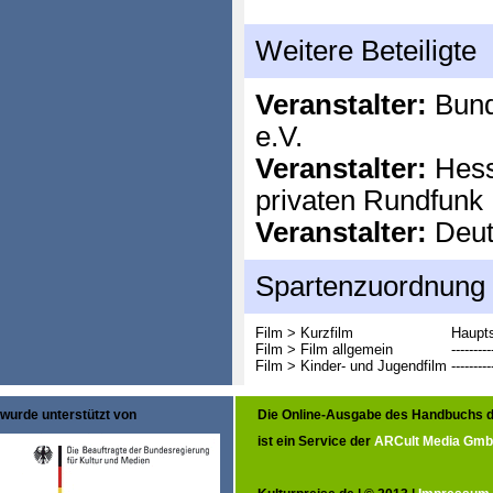
Weitere Beteiligte
Veranstalter:
Bund
e.V.
Veranstalter:
Hess
privaten Rundfunk
Veranstalter:
Deuts
Spartenzuordnung
Film > Kurzfilm
Haupts
Film > Film allgemein
---------
Film > Kinder- und Jugendfilm
---------
wurde unterstützt von
Die Online-Ausgabe des Handbuchs d
ist ein Service der
ARCult Media Gm