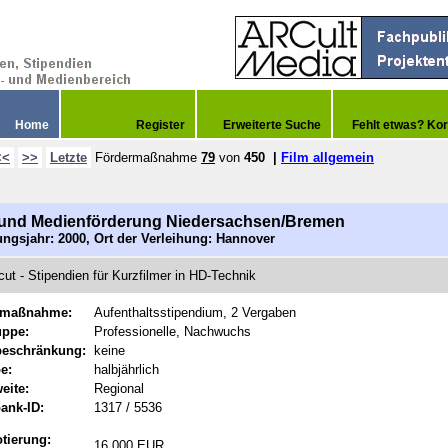
Home
Register
Erweiterte Suche
Fehlt etwas? Kor
<<
>>
Letzte
Fördermaßnahme
79
von
450
|
Film allgemein
 und Medienförderung Niedersachsen/Bremen
ngsjahr: 2000, Ort der Verleihung: Hannover
cut - Stipendien für Kurzfilmer in HD-Technik
rmaßnahme:
Aufenthaltsstipendium, 2 Vergaben
uppe:
Professionelle, Nachwuchs
beschränkung:
keine
e:
halbjährlich
eite:
Regional
ank-ID:
1317 / 5536
tierung:
16.000 EUR