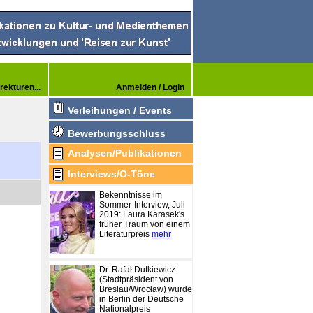
rekturen...
Anmelden / Login
Verleihungen / Events
Bewerbungsschluss
Analysen/Publikationen
Interviews/O-Töne
Bekenntnisse im
Sommer-Interview, Juli
2019: Laura Karasek's
früher Traum von einem
Literaturpreis
mehr
Dr. Rafał Dutkiewicz
(Stadtpräsident von
Breslau/Wrocław) wurde
in Berlin der Deutsche
Nationalpreis