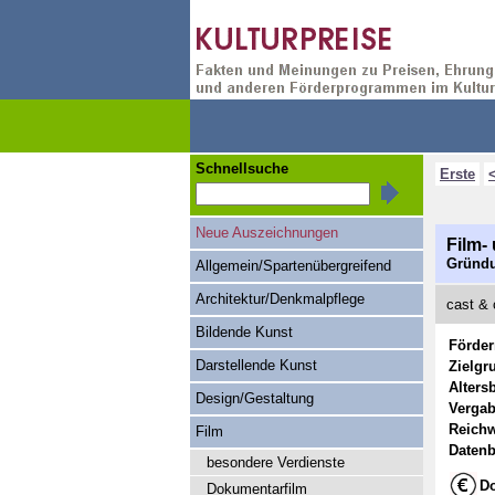
Schnellsuche
Erste
Neue Auszeichnungen
Film-
Gründu
Allgemein/Spartenübergreifend
Architektur/Denkmalpflege
cast & 
Bildende Kunst
Förde
Darstellende Kunst
Zielgr
Alters
Design/Gestaltung
Vergab
Reichw
Film
Datenb
besondere Verdienste
Do
Dokumentarfilm