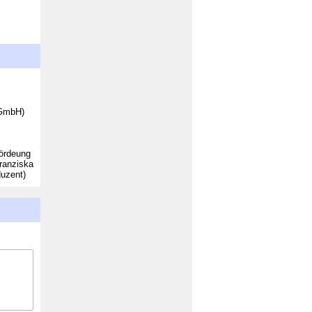
 GmbH)
Fördeung
ranziska
oduzent)