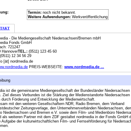
hung:
Termin:
noch nicht bekannt.
Weitere Aufwendungen:
Werkveröffentlichung
TAKT
edia - Die Mediengesellschaft Niedersachsen/Bremen mbH
media Fonds GmbH
ach: 721247
9 Hannover
TEL.:
(0511) 123 45 60
(0511) 12 34 56 29
fo [ät] nordmedia.de
ww.nordmedia.de
PREIS-WEBSEITE:
www.nordmedia.de ...
eibung
ia ist die gemeinsame Mediengesellschaft der Bundesländer Niedersachsen
 Ziel dieses Verbundes ist die Stärkung der Medienstandorte Niedersachsen
durch Förderung und Entwicklung der Medienwirtschaft.
sam mit den weiteren Gesellschaftern NDR, Radio Bremen, dem Verband
stdeutscher Zeitungsverlage, den Unternehmerverbänden Niedersachsen, de
ro Niedersachsen und Bremen e.V. sowie dem Film- und Medienbüro Nieders
d als weiteren Partner mit dem ZDF gestaltet nordmedia in der Fonds GmbH d
e Aufgabe der kulturwirtschaftlichen Film- und Fernsehförderung für Niedersa
emen.