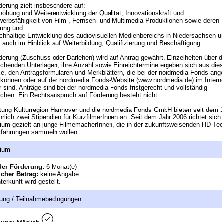
derung zielt insbesondere auf:
rhöhung und Weiterentwicklung der Qualität, Innovationskraft und
erbsfähigkeit von Film-, Fernseh- und Multimedia-Produktionen sowie deren
tung und
achhaltige Entwicklung des audiovisuellen Medienbereichs in Niedersachsen u
auch im Hinblick auf Weiterbildung, Qualifizierung und Beschäftigung.
derung (Zuschuss oder Darlehen) wird auf Antrag gewährt. Einzelheiten über d
ichenden Unterlagen, ihre Anzahl sowie Einreichtermine ergeben sich aus die
nie, den Antragsformularen und Merkblättern, die bei der nordmedia Fonds ange
können oder auf der nordmedia Fonds-Website (www.nordmedia.de) im Intern
r sind. Anträge sind bei der nordmedia Fonds fristgerecht und vollständig
ichen. Ein Rechtsanspruch auf Förderung besteht nicht.
ftung Kulturregion Hannover und die nordmedia Fonds GmbH bieten seit dem 
hrlich zwei Stipendien für KurzfilmerInnen an. Seit dem Jahr 2006 richtet sich
ium gezielt an junge FilmemacherInnen, die in der zukunftsweisenden HD-Te
rfahrungen sammeln wollen.
dium
der Förderung:
6 Monat(e)
icher Betrag:
keine Angabe
terkunft wird gestellt.
ung / Teilnahmebedingungen