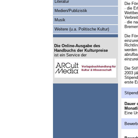
Literatur
Die För
· die E
Medien/Publizistik
Wettbew
Verbrei
Musik
· die n
Bremen 
Weitere (u.a. Politische Kultur)
Die För
einzure
Richtli
Die Online-Ausgabe des
werden 
Handbuchs der Kulturpreise
abrufba
ist ein Service der
einzure
Die Sti
2003 jä
Stipend
erste E
Stipen
Dauer 
Monatl
Eine Un
Bewerb