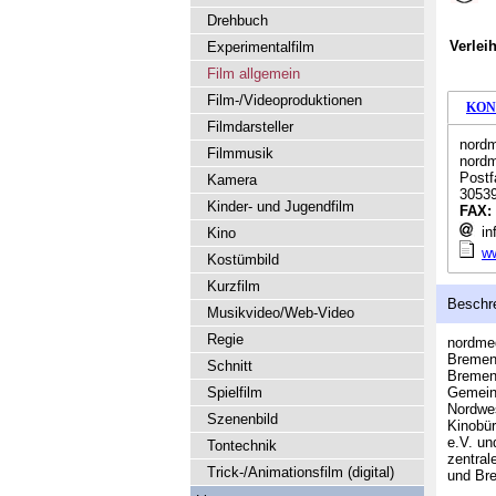
Drehbuch
Verlei
Experimentalfilm
Film allgemein
Film-/Videoproduktionen
KON
Filmdarsteller
nordm
Filmmusik
nord
Postf
Kamera
3053
Kinder- und Jugendfilm
FAX:
in
Kino
w
Kostümbild
Kurzfilm
Beschr
Musikvideo/Web-Video
Regie
nordmed
Bremen.
Schnitt
Bremen 
Spielfilm
Gemein
Nordwe
Szenenbild
Kinobü
e.V. un
Tontechnik
zentral
Trick-/Animationsfilm (digital)
und Br