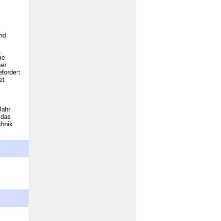
nd
ie
ser
fordert
et
Jahr
 das
chnik