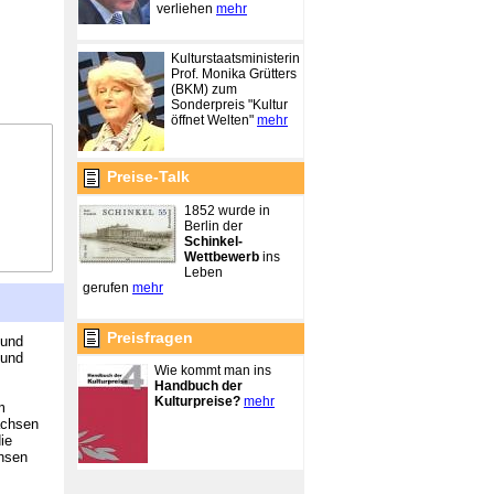
verliehen
mehr
Kulturstaatsministerin
Prof. Monika Grütters
(BKM) zum
Sonderpreis "Kultur
öffnet Welten"
mehr
Preise-Talk
1852 wurde in
Berlin der
Schinkel-
Wettbewerb
ins
Leben
gerufen
mehr
Preisfragen
 und
 und
Wie kommt man ins
Handbuch der
Kulturpreise?
mehr
m
achsen
ie
chsen