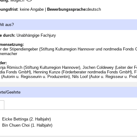
bung:
Möglich
ungsfrist
: keine Angabe |
Bewerbungssprache:
deutsch
hlt aus?
e durch:
Unabhängige Fachjury
mensetzung:
er der Stipendiengeber (Stiftung Kulturregion Hannover und nordmedia Fonds
lmemacher
der:
nja Römisch (Stiftung Kulturregion Hannover), Jochen Coldewey (Leiter der 
dia Fonds GmbH), Henning Kunze (Förderberater nordmedia Fonds GmbH), F
 (Autorin u. Regisseurin u. Produzentin), Nils Loof (Autor u. Regisseur u. Pr
rte/Geehrte
Eicke Bettinga (2. Halbjahr)
Bin Chuen Choi (1. Halbjahr)