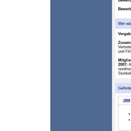
Bewer
Bewerb
Wer wä
Vergab
Zusam
Vertret
und Fi
Mitglie
2007:
A
nordme
Stünkel
Geförde
2008