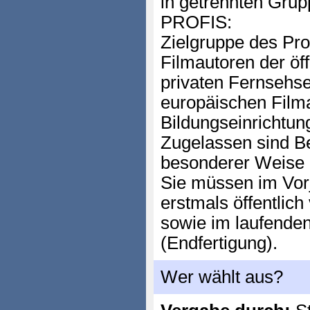
in getrennten Grup
PROFIS:
Zielgruppe des Pro
Filmautoren der öff
privaten Fernsehs
europäischen Filma
Bildungseinrichtun
Zugelassen sind Bei
besonderer Weise 
Sie müssen im Vorj
erstmals öffentlich
sowie im laufenden
(Endfertigung).
Wer wählt aus?