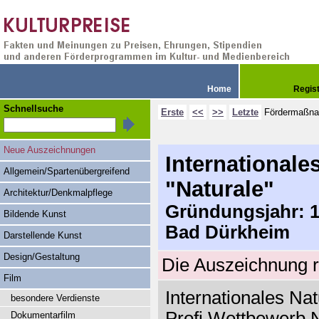
Home
Regis
Schnellsuche
Erste
<<
>>
Letzte
Fördermaßn
Neue Auszeichnungen
Internationales
Allgemein/Spartenübergreifend
"Naturale"
Architektur/Denkmalpflege
Gründungsjahr: 19
Bildende Kunst
Bad Dürkheim
Darstellende Kunst
Design/Gestaltung
Die Auszeichnung r
Film
Internationales Natu
besondere Verdienste
Profi Wettbewerb 
Dokumentarfilm