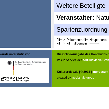
Weitere Beteiligte
Veranstalter:
Natur
Spartenzuordnung
Film > Dokumentarfilm
Hauptsparte
Film > Film allgemein
----------
wurde unterstützt von
Die Online-Ausgabe des Handbuchs d
ist ein Service der
ARCult Media Gm
Kulturpreise.de | © 2013 |
Impressum
created by
medianale group