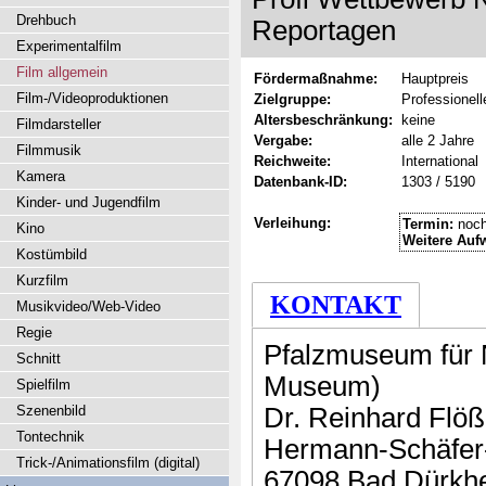
Drehbuch
Reportagen
Experimentalfilm
Film allgemein
Fördermaßnahme:
Hauptpreis
Film-/Videoproduktionen
Zielgruppe:
Professionel
Altersbeschränkung:
keine
Filmdarsteller
Vergabe:
alle 2 Jahre
Filmmusik
Reichweite:
International
Kamera
Datenbank-ID:
1303 / 5190
Kinder- und Jugendfilm
Verleihung:
Termin:
noch
Kino
Weitere Auf
Kostümbild
Kurzfilm
KONTAKT
Musikvideo/Web-Video
Regie
Pfalzmuseum für
Schnitt
Museum)
Spielfilm
Szenenbild
Dr. Reinhard Flöß
Tontechnik
Hermann-Schäfer-
Trick-/Animationsfilm (digital)
67098 Bad Dürkh