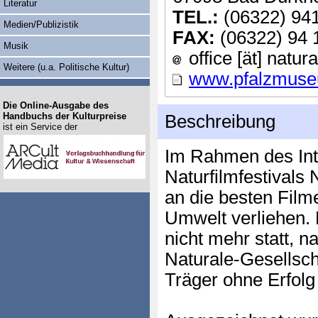
Literatur
TEL.:
(06322) 94
Medien/Publizistik
FAX:
(06322) 94 
Musik
office [ät] natur
Weitere (u.a. Politische Kultur)
www.pfalzmuse
Die Online-Ausgabe des
Handbuchs der Kulturpreise
Beschreibung
ist ein Service der
Im Rahmen des Int
Naturfilmfestival
an die besten Fil
Umwelt verliehen. 
nicht mehr statt,
Naturale-Gesellsch
Träger ohne Erfolg