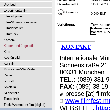
Datenbank-ID:
4120 / 7828
Drehbuch
Experimentalfilm
Dotierung:
9.000 EUR
Film allgemein
Film-/Videoproduktionen
Verleihung:
Termin:
noch
Filmdarsteller
Rahmenvera
Weitere Auf
Filmmusik
Kamera
KONTAKT
Kinder- und Jugendfilm
Kino
Internationale 
Kostümbild
Kurzfilm
Sonnenstraße 21
Musikvideo/Web-Video
80331 München
Regie
TEL.:
(089) 381 9
Schnitt
FAX:
(089) 38 19
Spielfilm
presse [ät] film
Szenenbild
Tontechnik
www.filmfest-m
Trick-/Animationsfilm (digital)
WEBSEITE:
http