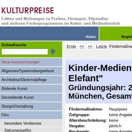
Home
Regis
Schnellsuche
Erste
<<
>>
Letzte
Fördermaßn
Neue Auszeichnungen
Kinder-Medien
Allgemein/Spartenübergreifend
Elefant"
Architektur/Denkmalpflege
Gründungsjahr: 20
Bildende Kunst
München, Gesamt
Darstellende Kunst
Design/Gestaltung
Fördermaßnahme:
Hauptpreis
Zielgruppe:
keine Angabe
Film
Altersbeschränkung:
keine
besondere Verdienste
Vergabe:
jährlich
Dokumentarfilm
Reichweite:
keine Angabe