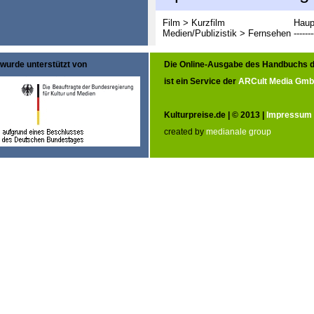
Film > Kurzfilm
Haup
Medien/Publizistik > Fernsehen
-------
wurde unterstützt von
Die Online-Ausgabe des Handbuchs d
ist ein Service der
ARCult Media Gm
Kulturpreise.de | © 2013 |
Impressum
created by
medianale group