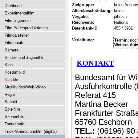
Zielgruppe:
keine Angabe
Drehbuch
Altersbeschränkung:
keine
Experimentalfilm
Vergabe:
jährlich
Film allgemein
Reichweite:
National
Film-/Videoproduktionen
Datenbank-ID:
455 / 3951
Filmdarsteller
Verleihung:
Termin:
noch
Filmmusik
Weitere Auf
Kamera
Kinder- und Jugendfilm
KONTAKT
Kino
Kostümbild
Bundesamt für Wir
Kurzfilm
Ausfuhrkontrolle 
Musikvideo/Web-Video
Referat 415
Regie
Schnitt
Martina Becker
Spielfilm
Frankfurter Straß
Szenenbild
65760 Eschborn
Tontechnik
TEL.:
(06196) 90 
Trick-/Animationsfilm (digital)