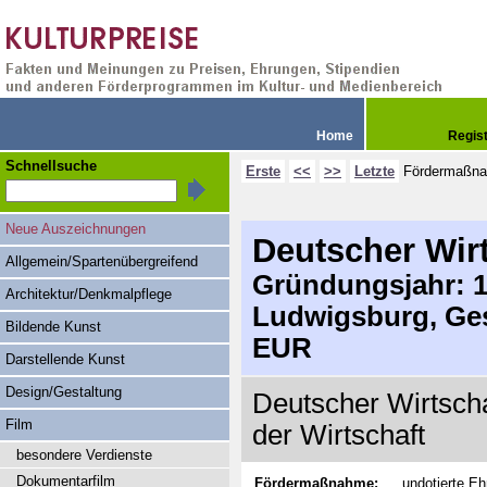
Home
Regis
Schnellsuche
Erste
<<
>>
Letzte
Fördermaßn
Neue Auszeichnungen
Deutscher Wirt
Allgemein/Spartenübergreifend
Gründungsjahr: 19
Architektur/Denkmalpflege
Ludwigsburg, Ges
Bildende Kunst
EUR
Darstellende Kunst
Design/Gestaltung
Deutscher Wirtscha
Film
der Wirtschaft
besondere Verdienste
Dokumentarfilm
Fördermaßnahme:
undotierte Eh