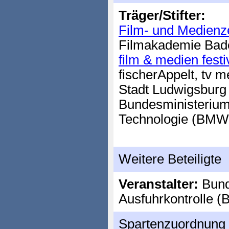
Träger/Stifter:
Film- und Medien
Filmakademie Ba
film & medien fes
fischerAppelt, tv
Stadt Ludwigsburg
Bundesministerium 
Technologie (BMW
Weitere Beteiligte
Veranstalter:
Bund
Ausfuhrkontrolle (
Spartenzuordnung