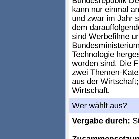
Bundesrepublik De
kann nur einmal a
und zwar im Jahr s
dem darauffolgend
sind Werbefilme u
Bundesministerium 
Technologie herges
worden sind. Die F
zwei Themen-Kateg
aus der Wirtschaft;
Wirtschaft.
Wer wählt aus?
Vergabe durch:
St
Zusammensetzun