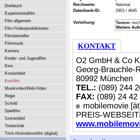
Reichweite:
National
Drehbuch
Datenbank-ID:
2953 / 4645
Experimentalfilm
Film allgemein
Verleihung:
Termin:
noch
Weitere Auf
Film-/Videoproduktionen
Filmdarsteller
Filmmusik
KONTAKT
Kamera
Kinder- und Jugendfilm
O2 GmbH & Co 
Kino
Georg-Brauchle-R
Kostümbild
80992 München
Kurzfilm
TEL.:
(089) 244 2
Musikvideo/Web-Video
FAX:
(089) 24 42
Regie
Schnitt
mobilemovie [ät
Spielfilm
PREIS-WEBSEIT
Szenenbild
www.mobilemovie
Tontechnik
Trick-/Animationsfilm (digital)