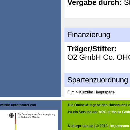
Vergabe durch:
St
Finanzierung
Träger/Stifter:
O2 GmbH Co. OH
Spartenzuordnung
Film > Kurzfilm
Hauptsparte
wurde unterstützt von
Die Online-Ausgabe des Handbuchs d
ist ein Service der
ARCult Media Gm
Kulturpreise.de | © 2013 |
Impressum