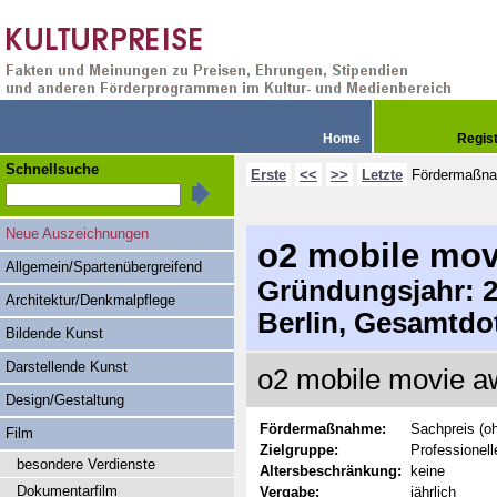
Home
Regis
Schnellsuche
Erste
<<
>>
Letzte
Fördermaßn
Neue Auszeichnungen
o2 mobile mov
Allgemein/Spartenübergreifend
Gründungsjahr: 20
Architektur/Denkmalpflege
Berlin, Gesamtdo
Bildende Kunst
Darstellende Kunst
o2 mobile movie aw
Design/Gestaltung
Fördermaßnahme:
Sachpreis (oh
Film
Zielgruppe:
Professionell
besondere Verdienste
Altersbeschränkung:
keine
Dokumentarfilm
Vergabe:
jährlich