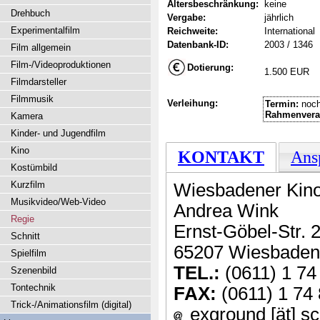
Altersbeschränkung:
keine
Drehbuch
Vergabe:
jährlich
Experimentalfilm
Reichweite:
International
Datenbank-ID:
2003 / 1346
Film allgemein
Film-/Videoproduktionen
Dotierung:
1.500 EUR
Filmdarsteller
Filmmusik
Verleihung:
Termin:
noch
Rahmenvera
Kamera
Kinder- und Jugendfilm
Kino
KONTAKT
Ans
Kostümbild
Kurzfilm
Wiesbadener Kinof
Musikvideo/Web-Video
Andrea Wink
Regie
Ernst-Göbel-Str. 
Schnitt
65207 Wiesbaden
Spielfilm
TEL.:
(0611) 1 74
Szenenbild
Tontechnik
FAX:
(0611) 1 74
Trick-/Animationsfilm (digital)
exground [ät] sc