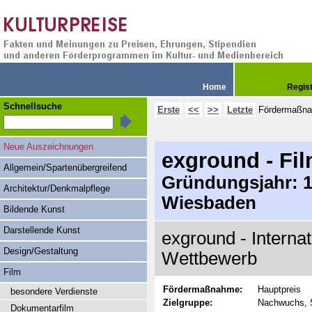
Home
Regis
Schnellsuche
Erste
<<
>>
Letzte
Fördermaßn
Neue Auszeichnungen
exground - Fil
Allgemein/Spartenübergreifend
Gründungsjahr: 19
Architektur/Denkmalpflege
Wiesbaden
Bildende Kunst
Darstellende Kunst
exground - Intern
Design/Gestaltung
Wettbewerb
Film
Fördermaßnahme:
Hauptpreis
besondere Verdienste
Zielgruppe:
Nachwuchs, 
Dokumentarfilm