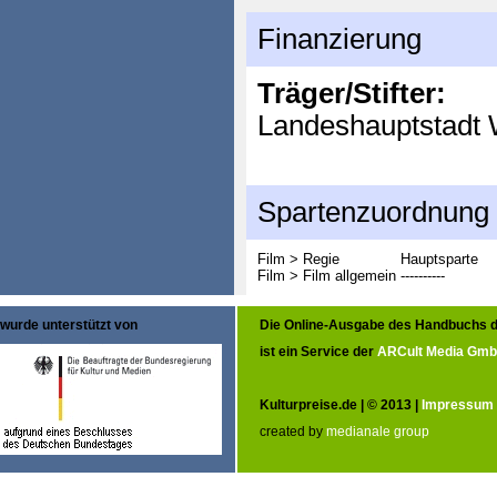
Finanzierung
Träger/Stifter:
Landeshauptstadt 
Spartenzuordnung
Film > Regie
Hauptsparte
Film > Film allgemein
----------
wurde unterstützt von
Die Online-Ausgabe des Handbuchs d
ist ein Service der
ARCult Media Gm
Kulturpreise.de | © 2013 |
Impressum
created by
medianale group