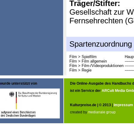
Träger/Stifter:
Gesellschaft zur 
Fernsehrechten (
Spartenzuordnung
Film > Spielfilm
Haupt
Film > Film allgemein
-------
Film > Film-/Videoproduktionen
-------
Film > Regie
-------
wurde unterstützt von
Die Online-Ausgabe des Handbuchs d
ist ein Service der
ARCult Media Gm
Kulturpreise.de | © 2013 |
Impressum
created by
medianale group