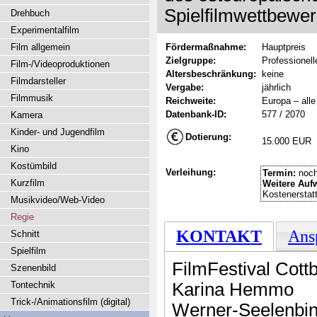
Spielfilmwettbewer
Drehbuch
Experimentalfilm
Film allgemein
Fördermaßnahme:
Hauptpreis
Zielgruppe:
Professionell
Film-/Videoproduktionen
Altersbeschränkung:
keine
Filmdarsteller
Vergabe:
jährlich
Filmmusik
Reichweite:
Europa – alle
Datenbank-ID:
577 / 2070
Kamera
Kinder- und Jugendfilm
Dotierung:
15.000 EUR
Kino
Kostümbild
Verleihung:
Termin:
noch
Kurzfilm
Weitere Auf
Kostenerstat
Musikvideo/Web-Video
Regie
KONTAKT
Ans
Schnitt
Spielfilm
FilmFestival Cott
Szenenbild
Tontechnik
Karina Hemmo
Trick-/Animationsfilm (digital)
Werner-Seelenbin