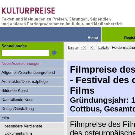
Home
Regis
Schnellsuche
Erste
<<
>>
Letzte
Fördermaßn
Neue Auszeichnungen
Filmpreise des
Allgemein/Spartenübergreifend
- Festival des
Architektur/Denkmalpflege
Films
Bildende Kunst
Gründungsjahr: 19
Darstellende Kunst
Cottbus, Gesamtd
Design/Gestaltung
Film
Filmpreise des Film
besondere Verdienste
des osteuropäische
Dokumentarfilm