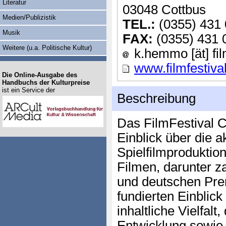
Literatur
03048 Cottbus
Medien/Publizistik
TEL.:
(0355) 431
Musik
FAX:
(0355) 431 
Weitere (u.a. Politische Kultur)
k.hemmo [ät] fil
www.filmfestiva
Die Online-Ausgabe des
Handbuchs der Kulturpreise
ist ein Service der
Beschreibung
Das FilmFestival Co
Einblick über die a
Spielfilmproduktio
Filmen, darunter za
und deutschen Prem
fundierten Einblick 
inhaltliche Vielfalt
Entwicklung sowie 