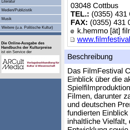
Literatur
03048 Cottbus
Medien/Publizistik
TEL.:
(0355) 431
Musik
FAX:
(0355) 431 
Weitere (u.a. Politische Kultur)
k.hemmo [ät] fil
www.filmfestiva
Die Online-Ausgabe des
Handbuchs der Kulturpreise
ist ein Service der
Beschreibung
Das FilmFestival Co
Einblick über die a
Spielfilmproduktio
Filmen, darunter za
und deutschen Prem
fundierten Einblick 
inhaltliche Vielfalt
Entwicklung sowie 