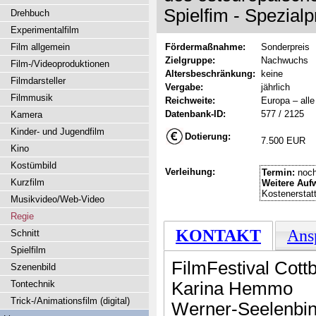
Spielfim - Spezialp
Drehbuch
Experimentalfilm
Film allgemein
Fördermaßnahme:
Sonderpreis
Zielgruppe:
Nachwuchs
Film-/Videoproduktionen
Altersbeschränkung:
keine
Filmdarsteller
Vergabe:
jährlich
Filmmusik
Reichweite:
Europa – alle
Datenbank-ID:
577 / 2125
Kamera
Kinder- und Jugendfilm
Dotierung:
7.500 EUR
Kino
Kostümbild
Verleihung:
Termin:
noch
Kurzfilm
Weitere Auf
Kostenerstat
Musikvideo/Web-Video
Regie
KONTAKT
Ans
Schnitt
Spielfilm
FilmFestival Cott
Szenenbild
Tontechnik
Karina Hemmo
Trick-/Animationsfilm (digital)
Werner-Seelenbin