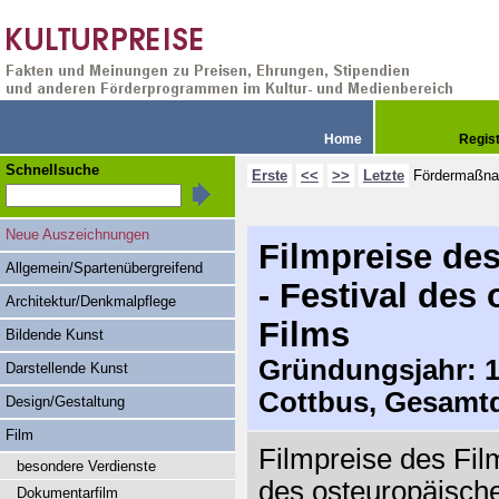
Home
Regis
Schnellsuche
Erste
<<
>>
Letzte
Fördermaßn
Neue Auszeichnungen
Filmpreise des
Allgemein/Spartenübergreifend
- Festival des
Architektur/Denkmalpflege
Films
Bildende Kunst
Gründungsjahr: 19
Darstellende Kunst
Cottbus, Gesamtd
Design/Gestaltung
Film
Filmpreise des Film
besondere Verdienste
des osteuropäisch
Dokumentarfilm