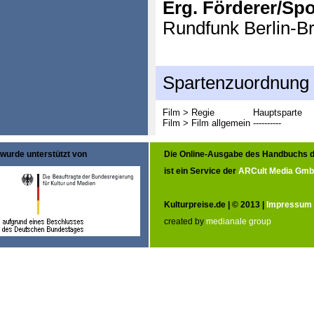
Erg. Förderer/Sp
Rundfunk Berlin-B
Spartenzuordnung
Film > Regie
Hauptsparte
Film > Film allgemein
----------
wurde unterstützt von
Die Online-Ausgabe des Handbuchs d
ist ein Service der
ARCult Media Gm
Kulturpreise.de | © 2013 |
Impressum
created by
medianale group