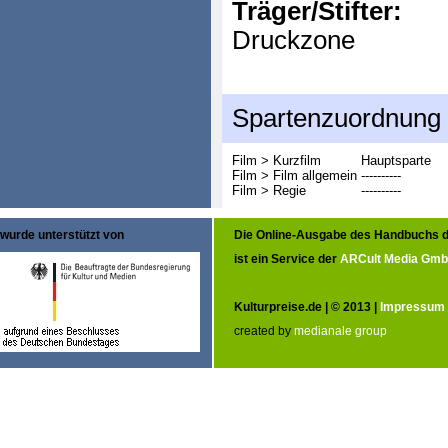
Träger/Stifter:
Druckzone
Spartenzuordnung
Film > Kurzfilm
Hauptsparte
Film > Film allgemein
----------
Film > Regie
----------
wurde unterstützt von
Die Online-Ausgabe des Handbuchs d
ist ein Service der
ARCult Media Gm
Kulturpreise.de | © 2013 |
Impressum
created by
medianale group