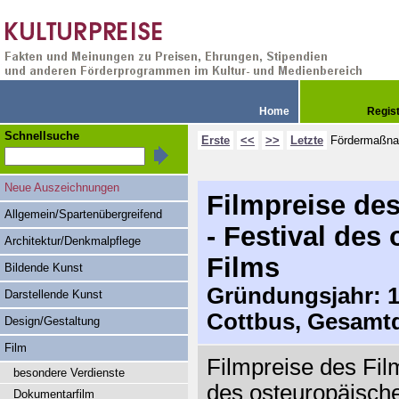
Home
Regis
Schnellsuche
Erste
<<
>>
Letzte
Fördermaßn
Neue Auszeichnungen
Filmpreise des
Allgemein/Spartenübergreifend
- Festival des
Architektur/Denkmalpflege
Films
Bildende Kunst
Gründungsjahr: 19
Darstellende Kunst
Cottbus, Gesamtd
Design/Gestaltung
Film
Filmpreise des Film
besondere Verdienste
des osteuropäische
Dokumentarfilm