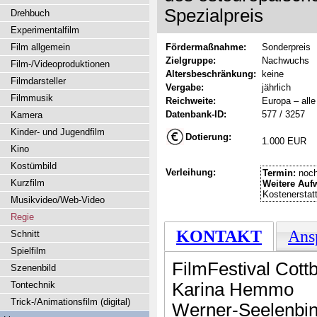
Spezialpreis
Drehbuch
Experimentalfilm
Film allgemein
Fördermaßnahme:
Sonderpreis
Zielgruppe:
Nachwuchs
Film-/Videoproduktionen
Altersbeschränkung:
keine
Filmdarsteller
Vergabe:
jährlich
Filmmusik
Reichweite:
Europa – alle
Datenbank-ID:
577 / 3257
Kamera
Kinder- und Jugendfilm
Dotierung:
1.000 EUR
Kino
Kostümbild
Verleihung:
Termin:
noch
Kurzfilm
Weitere Auf
Kostenerstat
Musikvideo/Web-Video
Regie
KONTAKT
Ans
Schnitt
Spielfilm
FilmFestival Cott
Szenenbild
Tontechnik
Karina Hemmo
Trick-/Animationsfilm (digital)
Werner-Seelenbin