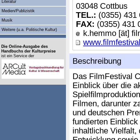
Literatur
03048 Cottbus
Medien/Publizistik
TEL.:
(0355) 431
Musik
FAX:
(0355) 431 
Weitere (u.a. Politische Kultur)
k.hemmo [ät] fil
www.filmfestiva
Die Online-Ausgabe des
Handbuchs der Kulturpreise
ist ein Service der
Beschreibung
Das FilmFestival Co
Einblick über die a
Spielfilmproduktio
Filmen, darunter za
und deutschen Prem
fundierten Einblick 
inhaltliche Vielfalt
Entwicklung sowie 