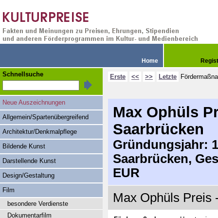
Home
Regis
Schnellsuche
Erste
<<
>>
Letzte
Fördermaßn
Neue Auszeichnungen
Max Ophüls Pre
Allgemein/Spartenübergreifend
Saarbrücken
Architektur/Denkmalpflege
Gründungsjahr: 19
Bildende Kunst
Saarbrücken, Ges
Darstellende Kunst
EUR
Design/Gestaltung
Film
Max Ophüls Preis -
besondere Verdienste
Dokumentarfilm