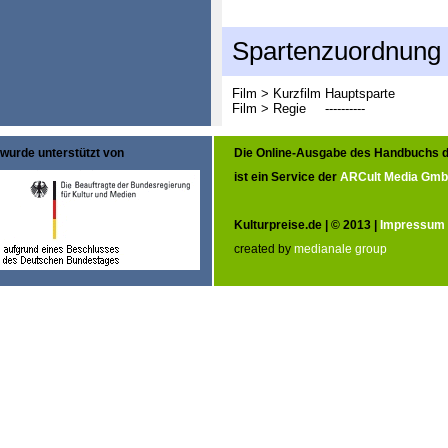
Spartenzuordnung
Film > Kurzfilm
Hauptsparte
Film > Regie
----------
wurde unterstützt von
Die Online-Ausgabe des Handbuchs d
ist ein Service der
ARCult Media Gm
Kulturpreise.de | © 2013 |
Impressum
created by
medianale group