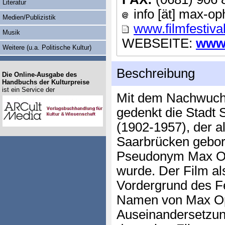
Literatur
info [ät] max-op
Medien/Publizistik
www.filmfestiva
Musik
WEBSEITE:
www.
Weitere (u.a. Politische Kultur)
Beschreibung
Die Online-Ausgabe des
Handbuchs der Kulturpreise
ist ein Service der
Mit dem Nachwuchs
gedenkt die Stadt
(1902-1957), der 
Saarbrücken gebor
Pseudonym Max Op
wurde. Der Film al
Vordergrund des Fe
Namen von Max Op
Auseinandersetzung