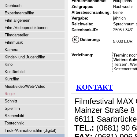
Fördermaßnahme:
Hauptpreis
Drehbuch
Zielgruppe:
Nachwuchs
Altersbeschränkung:
keine
Experimentalfilm
Vergabe:
jährlich
Film allgemein
Reichweite:
Sprachraum 
Film-/Videoproduktionen
Datenbank-ID:
2505 / 3431
Filmdarsteller
Dotierung:
5.000 EUR
Filmmusik
Kamera
Verleihung:
Termin:
noch
Kinder- und Jugendfilm
Weitere Auf
Kino
Herzen", Werk
Kostenerstat
Kostümbild
Kurzfilm
KONTAKT
Musikvideo/Web-Video
Regie
Filmfestival MA
Schnitt
Mainzer Straße 8
Spielfilm
Szenenbild
66111 Saarbrück
Tontechnik
TEL.:
(0681) 90 6
Trick-/Animationsfilm (digital)
FAX:
(0681) 906 