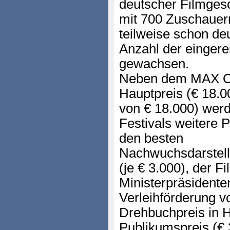
deutscher Filmgesc
mit 700 Zuschauern
teilweise schon de
Anzahl der eingerei
gewachsen.
Neben dem MAX O
Hauptpreis (€ 18.00
von € 18.000) we
Festivals weitere P
den besten
Nachwuchsdarstell
(je € 3.000), der F
Ministerpräsidenten
Verleihförderung v
Drehbuchpreis in H
Publikumspreis (€ 