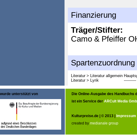
Finanzierung
Träger/Stifter:
Camo & Pfeiffer 
Spartenzuordnung
Literatur > Literatur allgemein
Haupts
Literatur > Lyrik
----------
wurde unterstützt von
Die Online-Ausgabe des Handbuchs d
ist ein Service der
ARCult Media Gm
Kulturpreise.de | © 2013 |
Impressum
created by
medianale group