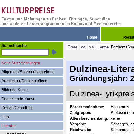
Home
Regis
Schnellsuche
Erste
<<
>>
Letzte
Fördermaßn
Neue Auszeichnungen
Dulzinea-Liter
Allgemein/Spartenübergreifend
Gründungsjahr: 20
Architektur/Denkmalpflege
Bildende Kunst
Dulzinea-Lyrikprei
Darstellende Kunst
Fördermaßnahme:
Hauptpreis
Design/Gestaltung
Zielgruppe:
Professionel
Film
Altersbeschränkung:
keine
Vergabe:
Sonstiges, ca
Literatur
Reichweite:
Sprachraum 