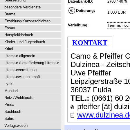
Übersetzung
Datenbank-ID:
2780 / 4079
besondere Verdienste
Dotierung:
1.000 EUR
Drama
Erzählung/Kurzgeschichten
Verleihung:
Termin:
noch
Essay
Hörspiel/Hörbuch
KONTAKT
Kinder- und Jugendbuch
Krimi
Camo & Pfeiffer
Literatur allgemein
Dulzinea - Zeitschr
Literatur-/Leseförderung Literatur
Literaturvermittlung
Uwe Pfeiffer
Literaturwissenschaft
Leipzigerstraße 1
Lyrik
36037 Fulda
Mundart
TEL.:
(0661) 60 2
Netz-/Webliteratur
Prosa
pfeiffer [ät] dul
Sachbuch
www.dulzinea.d
Satire
Verlagswesen