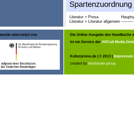
Spartenzuordnung
Literatur > Prosa
Haupts
Literatur > Literatur allgemein
----------
wurde unterstützt von
Die Online-Ausgabe des Handbuchs d
ist ein Service der
ARCult Media Gm
Kulturpreise.de | © 2013 |
Impressum
created by
medianale group