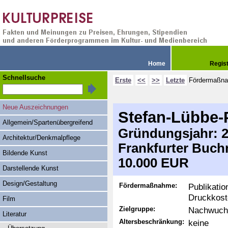
Home
Regis
Schnellsuche
Erste
<<
>>
Letzte
Fördermaßn
Neue Auszeichnungen
Stefan-Lübbe-
Allgemein/Spartenübergreifend
Gründungsjahr: 20
Architektur/Denkmalpflege
Frankfurter Buch
Bildende Kunst
10.000 EUR
Darstellende Kunst
Design/Gestaltung
Fördermaßnahme:
Publikati
Druckkos
Film
Zielgruppe:
Nachwuchs
Literatur
Altersbeschränkung:
keine