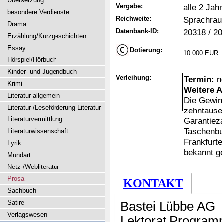
Übersetzung
Vergabe:
alle 2 Jah
besondere Verdienste
Reichweite:
Sprachrau
Drama
Datenbank-ID:
20318 / 2
Erzählung/Kurzgeschichten
Essay
Dotierung:
10.000 EUR
Hörspiel/Hörbuch
Kinder- und Jugendbuch
Verleihung:
Termin:
n
Krimi
Weitere 
Literatur allgemein
Die Gewinn
Literatur-/Leseförderung Literatur
zehntause
Literaturvermittlung
Garantieza
Taschenbu
Literaturwissenschaft
Frankfurte
Lyrik
bekannt g
Mundart
Netz-/Webliteratur
Prosa
KONTAKT
Sachbuch
Satire
Bastei Lübbe AG
Verlagswesen
Lektorat Program