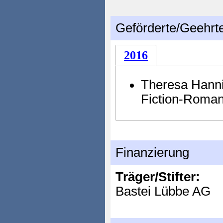
Geförderte/Geehrt
2016
Theresa Hannig
Fiction-Roman
Finanzierung
Träger/Stifter:
Bastei Lübbe AG