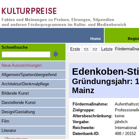
Home
Regis
Schnellsuche
Erste
<<
>>
Letzte
Fördermaßn
Neue Auszeichnungen
Edenkoben-St
Allgemein/Spartenübergreifend
Gründungsjahr: 19
Architektur/Denkmalpflege
Mainz
Bildende Kunst
Darstellende Kunst
Fördermaßnahme:
Aufenthaltss
Zielgruppe:
Professionel
Design/Gestaltung
Altersbeschränkung:
keine
Film
Vergabe:
jährlich
Reichweite:
International
Literatur
Datenbank-ID:
488 / 20152