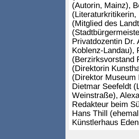
(Autorin, Mainz), 
(Literaturkritikerin
(Mitglied des Land
(Stadtbürgermeist
Privatdozentin Dr.
Koblenz-Landau), 
(Berzirksvorstand P
(Direktorin Kunstha
(Direktor Museum P
Dietmar Seefeldt (
Weinstraße), Alexa
Redakteur beim Sü
Hans Thill (ehemali
Künstlerhaus Ede