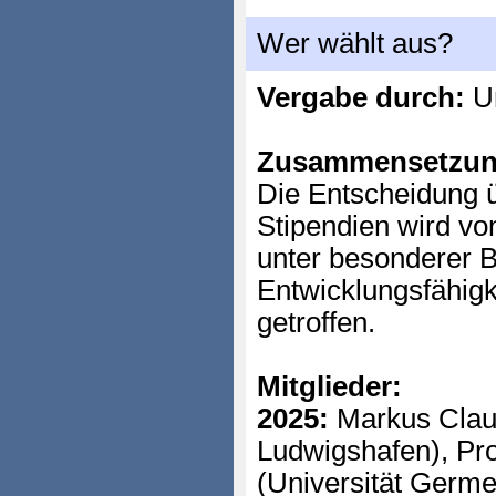
Wer wählt aus?
Vergabe durch:
Un
Zusammensetzun
Die Entscheidung 
Stipendien wird vo
unter besonderer B
Entwicklungsfähigke
getroffen.
Mitglieder:
2025:
Markus Claue
Ludwigshafen), Pro
(Universität Germe