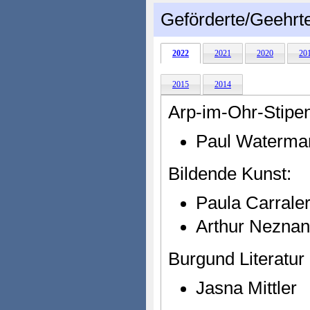
Geförderte/Geehrt
2022
2021
2020
20
2015
2014
Arp-im-Ohr-Stipe
Paul Waterma
Bildende Kunst:
Paula Carrale
Arthur Nezna
Burgund Literatur
Jasna Mittler