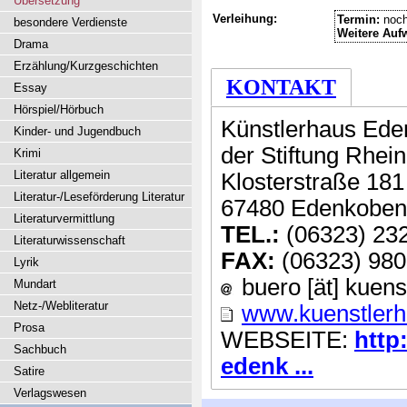
Übersetzung
Verleihung:
Termin:
noch
besondere Verdienste
Weitere Auf
Drama
Erzählung/Kurzgeschichten
KONTAKT
Essay
Hörspiel/Hörbuch
Künstlerhaus Ed
Kinder- und Jugendbuch
der Stiftung Rhein
Krimi
Literatur allgemein
Klosterstraße 181
Literatur-/Leseförderung Literatur
67480 Edenkoben
Literaturvermittlung
TEL.:
(06323) 23
Literaturwissenschaft
FAX:
(06323) 980
Lyrik
buero [ät] kuen
Mundart
Netz-/Webliteratur
www.kuenstler
Prosa
WEBSEITE:
http
Sachbuch
edenk ...
Satire
Verlagswesen