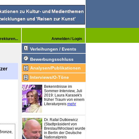
rekturen...
Anmelden / Login
Verleihungen / Events
Bewerbungsschluss
Analysen/Publikationen
zer
Interviews/O-Töne
Bekenntnisse im
Sommer-Interview, Juli
2019: Laura Karasek's
früher Traum von einem
Literaturpreis
mehr
Dr. Rafał Dutkiewicz
(Stadtpräsident von
Breslau/Wrocław) wurde
Bronze,
in Berlin der Deutsche
Nationalpreis