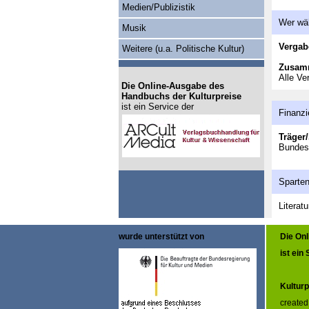
Medien/Publizistik
Wer wä
Musik
Vergab
Weitere (u.a. Politische Kultur)
Zusam
Alle Ve
Die Online-Ausgabe des
Handbuchs der Kulturpreise
ist ein Service der
Finanzi
Träger/
Bundes
Sparte
Literat
wurde unterstützt von
Die On
ist ein
Kulturp
created