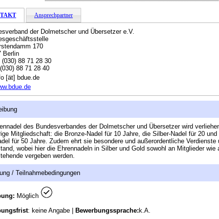
TAKT
Ansprechpartner
sverband der Dolmetscher und Übersetzer e.V.
sgeschäftsstelle
ürstendamm 170
 Berlin
:
(030) 88 71 28 30
(030) 88 71 28 40
fo [ät] bdue.de
ww.bdue.de
eibung
ennadel des Bundesverbandes der Dolmetscher und Übersetzer wird verliehen
rige Mitgliedschaft: die Bronze-Nadel für 10 Jahre, die Silber-Nadel für 20 und
del für 50 Jahre. Zudem ehrt sie besondere und außerordentliche Verdienste
tand, wobei hier die Ehrennadeln in Silber und Gold sowohl an Mitglieder wie
tehende vergeben werden.
ung / Teilnahmebedingungen
bung:
Möglich
ungsfrist
: keine Angabe |
Bewerbungssprache:
k.A.