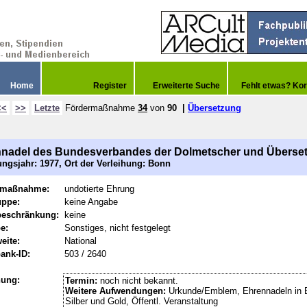
Home
Register
Erweiterte Suche
Fehlt etwas? Kor
<<
>>
Letzte
Fördermaßnahme
34
von
90
|
Übersetzung
nadel des Bundesverbandes der Dolmetscher und Überset
ngsjahr: 1977, Ort der Verleihung: Bonn
rmaßnahme:
undotierte Ehrung
uppe:
keine Angabe
beschränkung:
keine
e:
Sonstiges, nicht festgelegt
eite:
National
ank-ID:
503 / 2640
hung:
Termin:
noch nicht bekannt.
Weitere Aufwendungen:
Urkunde/Emblem, Ehrennadeln in 
Silber und Gold, Öffentl. Veranstaltung