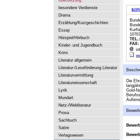
Übersetzung
besondere Verdienste
KON
Drama
Bunde
Erzählung/Kurzgeschichten
Bunde
Kurf
Essay
10707
Hörspiel/Hörbuch
TEL.
FAX:
Kinder- und Jugendbuch
in
Krimi
w
Literatur allgemein
Literatur-/Leseförderung Literatur
Beschr
Literaturvermittlung
Die Ehr
Literaturwissenschaft
langjäh
Lyrik
Gold-Na
Berufss
Mundart
Außens
Netz-/Webliteratur
Bewerb
Prosa
Sachbuch
Bewer
Satire
Bewerb
Verlagswesen