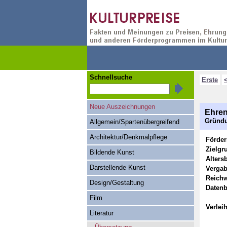
Schnellsuche
Erste
Neue Auszeichnungen
Ehren
Gründu
Allgemein/Spartenübergreifend
Architektur/Denkmalpflege
Förde
Zielgr
Bildende Kunst
Alters
Darstellende Kunst
Vergab
Reichw
Design/Gestaltung
Datenb
Film
Verlei
Literatur