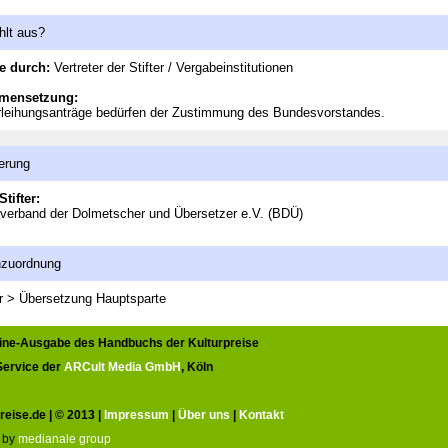
hlt aus?
e durch:
Vertreter der Stifter / Vergabeinstitutionen
mensetzung:
rleihungsanträge bedürfen der Zustimmung des Bundesvorstandes.
erung
Stifter:
verband der Dolmetscher und Übersetzer e.V. (BDÜ)
nzuordnung
ur > Übersetzung
Hauptsparte
line-Ausgabe des Handbuchs der Kulturpreise
 Service der
ARCult Media GmbH
, Köln
reise.de | © 2013 |
Impressum
|
Über uns
|
Kontakt
 by
medianale group