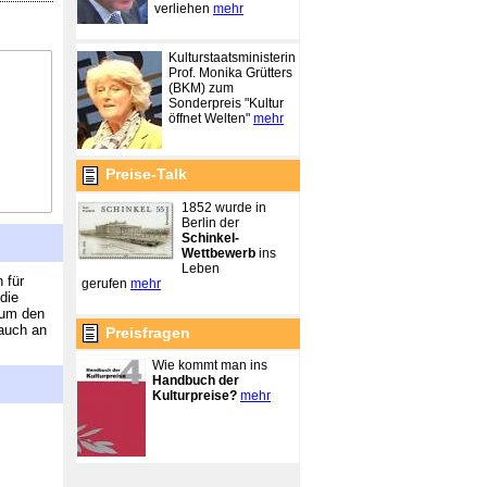
verliehen
mehr
Kulturstaatsministerin
Prof. Monika Grütters
(BKM) zum
Sonderpreis "Kultur
öffnet Welten"
mehr
Preise-Talk
1852 wurde in
Berlin der
Schinkel-
Wettbewerb
ins
Leben
 für
gerufen
mehr
 die
 um den
 auch an
Preisfragen
Wie kommt man ins
Handbuch der
Kulturpreise?
mehr