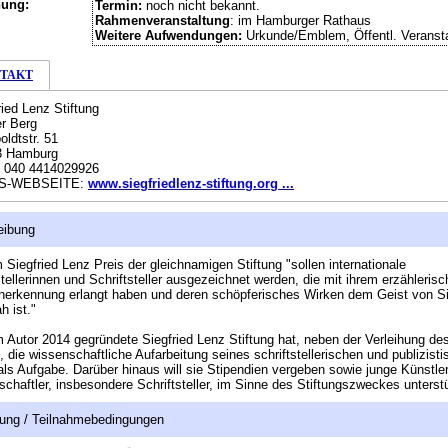
hung:
Termin:
noch nicht bekannt.
Rahmenveranstaltung
: im Hamburger Rathaus
Weitere Aufwendungen:
Urkunde/Emblem, Öffentl. Veranst
TAKT
ried Lenz Stiftung
r Berg
ldtstr. 51
3 Hamburg
:
040 4414029926
S-WEBSEITE:
www.siegfriedlenz-stiftung.org ...
eibung
 Siegfried Lenz Preis der gleichnamigen Stiftung "sollen internationale
stellerinnen und Schriftsteller ausgezeichnet werden, die mit ihrem erzähleris
erkennung erlangt haben und deren schöpferisches Wirken dem Geist von Si
h ist."
 Autor 2014 gegründete Siegfried Lenz Stiftung hat, neben der Verleihung de
, die wissenschaftliche Aufarbeitung seines schriftstellerischen und publizist
ls Aufgabe. Darüber hinaus will sie Stipendien vergeben sowie junge Künstle
chaftler, insbe­son­dere Schriftsteller, im Sinne des Stiftungszweckes unterst
ung / Teilnahmebedingungen