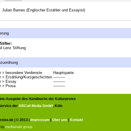
Julian Barnes (Englischer Erzähler und Essayist)
erung
Stifter:
ed Lenz Stiftung
nzuordnung
ur > besondere Verdienste
Hauptsparte
ur > Erzählung/Kurzgeschichten
----------
ur > Essay
----------
ur > Prosa
----------
line-Ausgabe des Handbuchs der Kulturpreise
 Service der
ARCult Media GmbH
, Köln
reise.de | © 2013 |
Impressum
|
Über uns
|
Kontakt
 by
medianale group