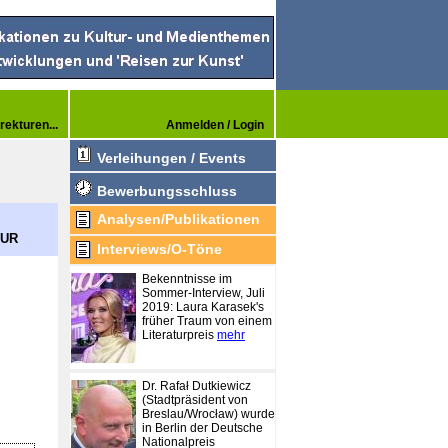
rekturen...
Anmelden / Login
Verleihungen / Events
Bewerbungsschluss
Analysen/Publikationen
EUR
Interviews/O-Töne
Bekenntnisse im
Sommer-Interview, Juli
2019: Laura Karasek's
früher Traum von einem
Literaturpreis
mehr
Dr. Rafał Dutkiewicz
(Stadtpräsident von
Breslau/Wrocław) wurde
in Berlin der Deutsche
Nationalpreis