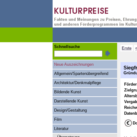
Schnellsuche
Erste
Neue Auszeichnungen
Siegf
Gründu
Allgemein/Spartenübergreifend
Architektur/Denkmalpflege
Förde
Zielgr
Bildende Kunst
Alters
Darstellende Kunst
Vergab
Reichw
Design/Gestaltung
Datenb
Film
Do
Literatur