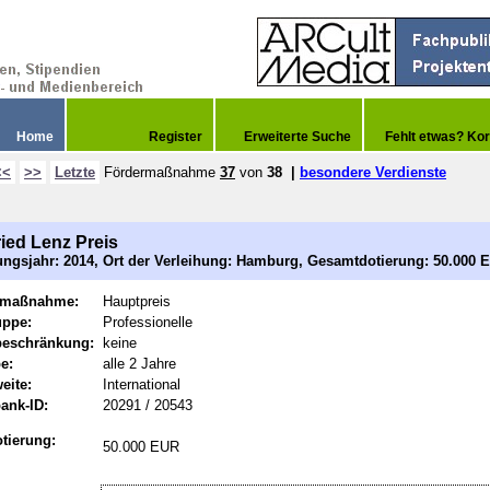
Home
Register
Erweiterte Suche
Fehlt etwas? Kor
<<
>>
Letzte
Fördermaßnahme
37
von
38
|
besondere Verdienste
ried Lenz Preis
ngsjahr: 2014, Ort der Verleihung: Hamburg, Gesamtdotierung: 50.000 
rmaßnahme:
Hauptpreis
uppe:
Professionelle
beschränkung:
keine
e:
alle 2 Jahre
eite:
International
ank-ID:
20291 / 20543
tierung:
50.000 EUR