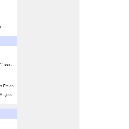
s
." sein,
er Freien
Mitglied