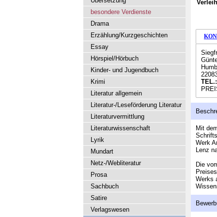
Übersetzung
Verlei
besondere Verdienste
Drama
Erzählung/Kurzgeschichten
KON
Essay
Siegf
Hörspiel/Hörbuch
Günte
Humbo
Kinder- und Jugendbuch
2208
Krimi
TEL.
PREI
Literatur allgemein
Literatur-/Leseförderung Literatur
Beschr
Literaturvermittlung
Literaturwissenschaft
Mit dem
Schrift
Lyrik
Werk An
Lenz na
Mundart
Netz-/Webliteratur
Die vom
Preises
Prosa
Werks a
Sachbuch
Wissens
Satire
Bewerb
Verlagswesen