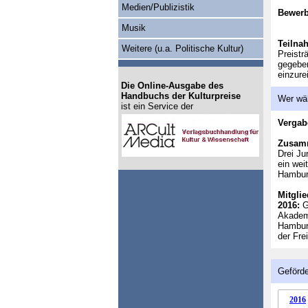
Medien/Publizistik
Bewer
Musik
Teilna
Weitere (u.a. Politische Kultur)
Preistr
gegeben
einzure
Die Online-Ausgabe des
Handbuchs der Kulturpreise
Wer wä
ist ein Service der
Vergab
Zusam
Drei Ju
ein wei
Hamburg
Mitglie
2016:
Gü
Akademi
Hamburg
der Fr
Geförde
2016