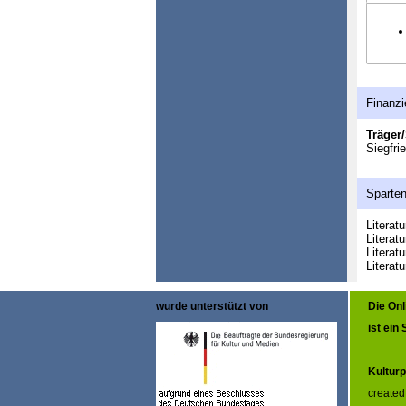
Finanzi
Träger/
Siegfri
Sparte
Literat
Literat
Literat
Literat
wurde unterstützt von
Die On
ist ein
Kulturp
created