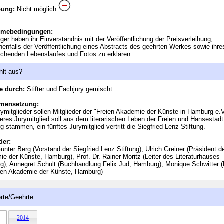
bung:
Nicht möglich
hmebedingungen:
äger haben ihr Einverständnis mit der Veröffentlichung der Preisverleihung,
enfalls der Veröffentlichung eines Abstracts des geehrten Werkes sowie ihre
ichenden Lebenslaufes und Fotos zu erklären.
hlt aus?
e durch:
Stifter und Fachjury gemischt
mensetzung:
rymitglieder sollen Mitglieder der "Freien Akademie der Künste in Hamburg e.V
teres Jurymitglied soll aus dem literarischen Leben der Freien und Hansestadt
 stammen, ein fünftes Jurymitglied vertritt die Siegfried Lenz Stiftung.
der:
nter Berg (Vorstand der Siegfried Lenz Stiftung), Ulrich Greiner (Präsident d
e der Künste, Hamburg), Prof. Dr. Rainer Moritz (Leiter des Literaturhauses
), Annegret Schult (Buchhandlung Felix Jud, Hamburg), Monique Schwitter (
eien Akademie der Künste, Hamburg)
rte/Geehrte
2014