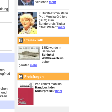
verliehen
mehr
altung
Kulturstaatsministerin
Prof. Monika Grütters
(BKM) zum
Sonderpreis "Kultur
öffnet Welten"
mehr
Preise-Talk
1852 wurde in
Berlin der
Schinkel-
Wettbewerb
ins
Leben
gerufen
mehr
chen
egfried
Preisfragen
Wie kommt man ins
s
Handbuch der
ischen
Kulturpreise?
mehr
r und
ützen.