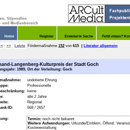
Home
Register
Erweiterte Suche
Fehlt etwas? Kor
<<
>>
Letzte
Fördermaßnahme
152
von
615
|
Literatur allgemein
nand-Langenberg-Kulturpreis der Stadt Goch
ngsjahr: 1989, Ort der Verleihung: Goch
rmaßnahme:
undotierte Ehrung
uppe:
Professionelle
beschränkung:
keine
e:
alle 2 Jahre
eite:
Regional
ank-ID:
568 / 2657
hung:
Termin:
noch nicht bekannt.
Weitere Aufwendungen:
Urkunde/Emblem, Öffentl. Veransta
Kostenerstattung