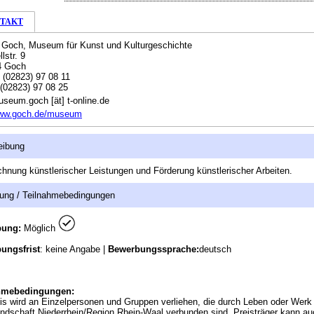
TAKT
 Goch, Museum für Kunst und Kulturgeschichte
lstr. 9
4 Goch
:
(02823) 97 08 11
(02823) 97 08 25
seum.goch [ät] t-online.de
ww.goch.de/museum
eibung
hnung künstlerischer Leistungen und Förderung künstlerischer Arbeiten.
ung / Teilnahmebedingungen
bung:
Möglich
ungsfrist
: keine Angabe |
Bewerbungssprache:
deutsch
hmebedingungen:
is wird an Einzelpersonen und Gruppen verliehen, die durch Leben oder Werk 
andschaft Niederrhein/Region Rhein-Waal verbunden sind. Preisträger kann au