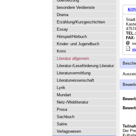
Übersetzung
besondere Verdienste
KON
Drama
Stadt
Erzählung/Kurzgeschichten
Kastel
4757
Essay
TEL.
Hörspiel/Hörbuch
FAX:
mu
Kinder- und Jugendbuch
w
Krimi
Literatur allgemein
Beschr
Literatur-/Leseförderung Literatur
Literaturvermittlung
Auszeic
Literaturwissenschaft
Bewerb
Lyrik
Mundart
Bewer
Netz-/Webliteratur
Bewerb
Prosa
Sachbuch
Satire
Teilna
Der Pre
Verlagswesen
Kulturl