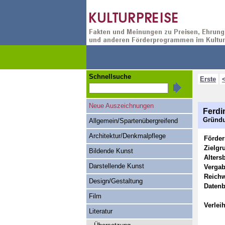
Schnellsuche
Erste
Neue Auszeichnungen
Ferdi
Gründu
Allgemein/Spartenübergreifend
Architektur/Denkmalpflege
Förde
Zielgr
Bildende Kunst
Alters
Darstellende Kunst
Vergab
Reichw
Design/Gestaltung
Datenb
Film
Verlei
Literatur