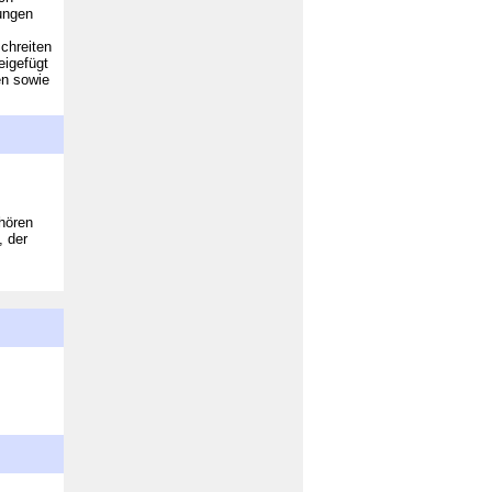
tungen
chreiten
eigefügt
en sowie
ehören
, der