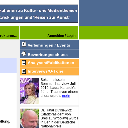
rekturen...
Anmelden / Login
Verleihungen / Events
Bewerbungsschluss
Analysen/Publikationen
Interviews/O-Töne
Bekenntnisse im
Sommer-Interview, Juli
2019: Laura Karasek's
früher Traum von einem
Literaturpreis
mehr
Dr. Rafał Dutkiewicz
(Stadtpräsident von
Breslau/Wrocław) wurde
ltung,
in Berlin der Deutsche
Nationalpreis