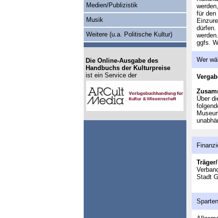
Medien/Publizistik
werden,
für den
Musik
Einzure
dürfen.
Weitere (u.a. Politische Kultur)
werden.
ggfs. W
Wer wä
Die Online-Ausgabe des
Handbuchs der Kulturpreise
ist ein Service der
Vergab
Zusam
Über di
folgend
Museums
unabhän
Finanzi
Träger/
Verban
Stadt 
Sparte