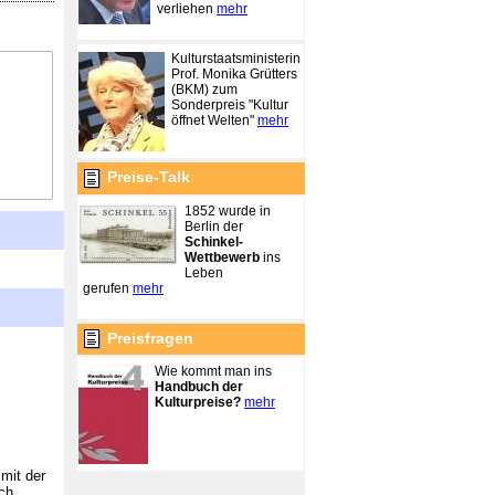
verliehen
mehr
Kulturstaatsministerin
Prof. Monika Grütters
(BKM) zum
Sonderpreis "Kultur
öffnet Welten"
mehr
Preise-Talk
1852 wurde in
Berlin der
Schinkel-
Wettbewerb
ins
Leben
gerufen
mehr
Preisfragen
Wie kommt man ins
Handbuch der
Kulturpreise?
mehr
mit der
ch