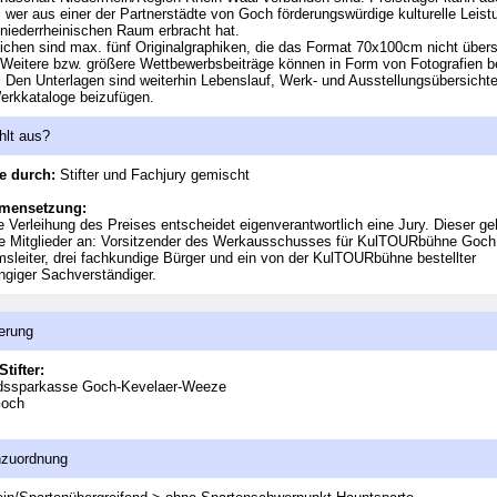
 wer aus einer der Partnerstädte von Goch förderungswürdige kulturelle Leis
 niederrheinischen Raum erbracht hat.
ichen sind max. fünf Originalgraphiken, die das Format 70x100cm nicht übers
 Weitere bzw. größere Wettbewerbsbeiträge können in Form von Fotografien b
 Den Unterlagen sind weiterhin Lebenslauf, Werk- und Ausstellungsübersicht
erkkataloge beizufügen.
hlt aus?
e durch:
Stifter und Fachjury gemischt
mensetzung:
e Verleihung des Preises entscheidet eigenverantwortlich eine Jury. Dieser g
e Mitglieder an: Vorsitzender des Werkausschusses für KulTOURbühne Goch
leiter, drei fachkundige Bürger und ein von der KulTOURbühne bestellter
giger Sachverständiger.
erung
Stifter:
dssparkasse Goch-Kevelaer-Weeze
Goch
nzuordnung