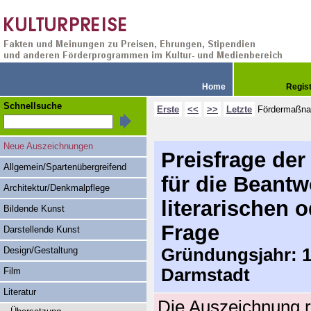
Home
Regis
Schnellsuche
Erste
<<
>>
Letzte
Fördermaßn
Neue Auszeichnungen
Preisfrage de
Allgemein/Spartenübergreifend
für die Beantw
Architektur/Denkmalpflege
literarischen 
Bildende Kunst
Frage
Darstellende Kunst
Design/Gestaltung
Gründungsjahr: 19
Darmstadt
Film
Literatur
Die Auszeichnung r