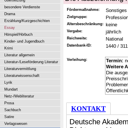
Übersetzung
besondere Verdienste
Fördermaßnahme:
Sonstiges
Drama
Zielgruppe:
Professio
Erzählung/Kurzgeschichten
Altersbeschränkung:
keine
Essay
Vergabe:
jährlich
Hörspiel/Hörbuch
Reichweite:
National
Kinder- und Jugendbuch
Datenbank-ID:
1440 / 31
Krimi
Literatur allgemein
Verleihung:
Termin:
n
Literatur-/Leseförderung Literatur
Weitere 
Literaturvermittlung
Die ausge
Literaturwissenschaft
Preisschri
Lyrik
Problemen
Mundart
Öffentlich
Netz-/Webliteratur
Prosa
KONTAKT
Sachbuch
Satire
Deutsche Akademi
Verlagswesen