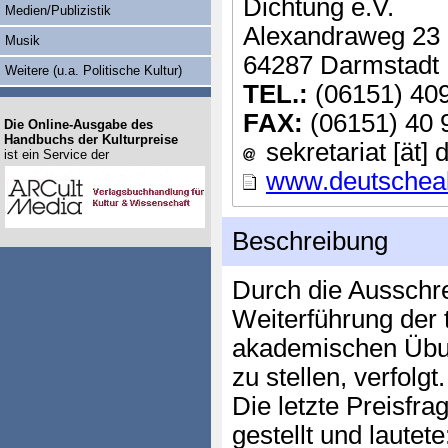
Dichtung e.V.
Medien/Publizistik
Alexandraweg 23
Musik
64287 Darmstadt
Weitere (u.a. Politische Kultur)
TEL.:
(06151) 40
FAX:
(06151) 40 
Die Online-Ausgabe des
Handbuchs der Kulturpreise
sekretariat [ät]
ist ein Service der
www.deutschea
Beschreibung
Durch die Ausschr
Weiterführung der 
akademischen Übung
zu stellen, verfolgt.
Die letzte Preisfr
gestellt und lautet