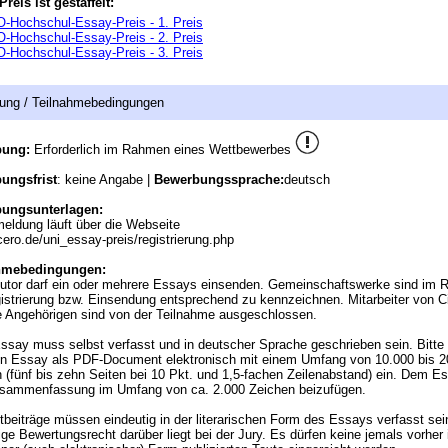
Preis ist gestaffelt:
-Hochschul-Essay-Preis - 1. Preis
-Hochschul-Essay-Preis - 2. Preis
-Hochschul-Essay-Preis - 3. Preis
ung / Teilnahmebedingungen
bung:
Erforderlich im Rahmen eines Wettbewerbes
ungsfrist
: keine Angabe |
Bewerbungssprache:
deutsch
ungsunterlagen:
eldung läuft über die Webseite
ero.de/uni_essay-preis/registrierung.php
hmebedingungen:
utor darf ein oder mehrere Essays einsenden. Gemeinschaftswerke sind im
istrierung bzw. Einsendung entsprechend zu kennzeichnen. Mitarbeiter von C
e Angehörigen sind von der Teilnahme ausgeschlossen.
ssay muss selbst verfasst und in deutscher Sprache geschrieben sein. Bitte 
en Essay als PDF-Document elektronisch mit einem Umfang von 10.000 bis 2
 (fünf bis zehn Seiten bei 10 Pkt. und 1,5-fachen Zeilenabstand) ein. Dem Es
usammenfassung im Umfang von ca. 2.000 Zeichen beizufügen.
tbeiträge müssen eindeutig in der literarischen Form des Essays verfasst sei
ige Bewertungsrecht darüber liegt bei der Jury. Es dürfen keine jemals vorher 