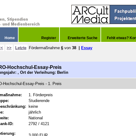
Home
Register
Erweiterte Suche
Fehlt etwas? Kor
<<
>>
Letzte
Fördermaßnahme
6
von
38
|
Essay
RO-Hochschul-Essay-Preis
gsjahr: , Ort der Verleihung: Berlin
-Hochschul-Essay-Preis - 1. Preis
rmaßnahme:
1. Förderpreis
uppe:
Studierende
beschränkung:
keine
e:
jährlich
eite:
National
ank-ID:
2792 / 4121
tierung:
3.000 EUR