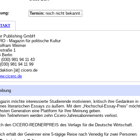
hung:
Termin:
noch nicht bekannt.
TAKT
er Publishing GmbH
O - Magazin für politische Kultur
olfram Weimer
straße 1
 Berlin
:
(030) 981 94 11 43
(030) 981 94 11 99
daktion [ät] cicero.de
w.cicero.de
eibung
azin möchte interessierte Studierende motivieren, kritisch ihre Gedanken in 
nes literarischen Essays zu äußern. Mit dem „Hochschul-Essay-Preis“ möcht
hsten Generation eine Plattform für Ihre Meinung geben.
llen Teilnehmern werden zehn Cicero-Jahresabonnements verlost.
uch den CICERO-REDNERPREIS des Verlags für die Deutsche Wirtschaft.
ich erhält der Gewinner eine 5-tägige Reise nach Venedig für zwei Personen.