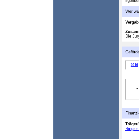
irgende
Wer wä
Vergab
Zusam
Die Jur
Geförde
2016
Finanzi
Träger/
Ringie