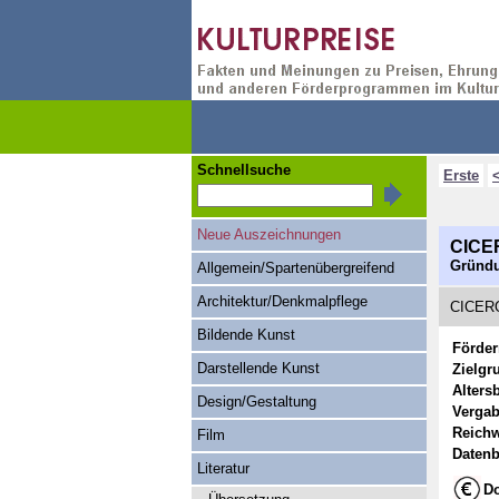
Schnellsuche
Erste
Neue Auszeichnungen
CICE
Gründun
Allgemein/Spartenübergreifend
Architektur/Denkmalpflege
CICERO
Bildende Kunst
Förde
Darstellende Kunst
Zielgr
Alters
Design/Gestaltung
Vergab
Reichw
Film
Datenb
Literatur
Do