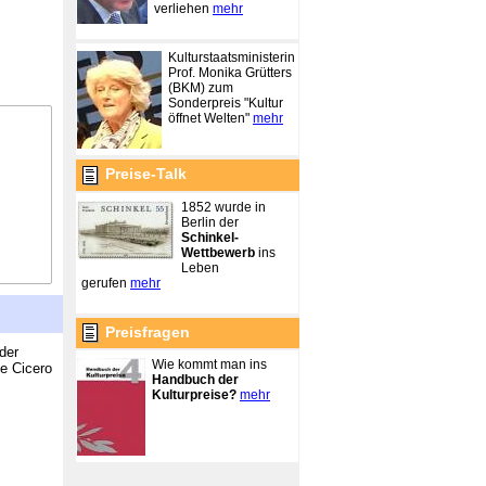
verliehen
mehr
Kulturstaatsministerin
Prof. Monika Grütters
(BKM) zum
Sonderpreis "Kultur
öffnet Welten"
mehr
Preise-Talk
1852 wurde in
Berlin der
Schinkel-
Wettbewerb
ins
Leben
gerufen
mehr
Preisfragen
der
Wie kommt man ins
e Cicero
Handbuch der
Kulturpreise?
mehr