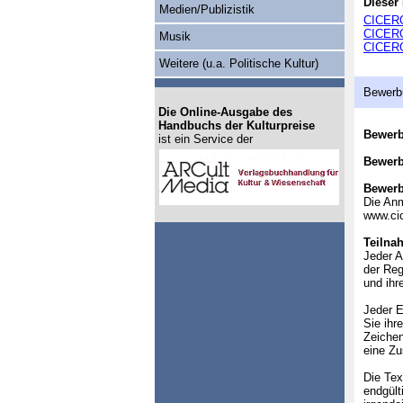
Dieser 
Medien/Publizistik
CICERO
CICERO
Musik
CICERO
Weitere (u.a. Politische Kultur)
Bewerb
Die Online-Ausgabe des
Handbuchs der Kulturpreise
Bewer
ist ein Service der
Bewerb
Bewerb
Die Anm
www.cic
Teilna
Jeder A
der Reg
und ihr
Jeder E
Sie ihr
Zeichen
eine Z
Die Tex
endgült