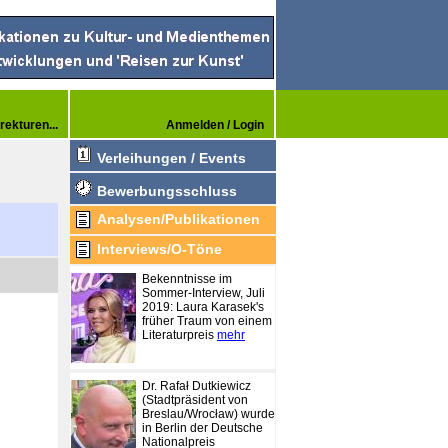
rekturen...
Anmelden / Login
Verleihungen / Events
Bewerbungsschluss
Analysen/Publikationen
Interviews/O-Töne
Bekenntnisse im
Sommer-Interview, Juli
2019: Laura Karasek's
früher Traum von einem
Literaturpreis
mehr
Dr. Rafał Dutkiewicz
(Stadtpräsident von
Breslau/Wrocław) wurde
in Berlin der Deutsche
Nationalpreis