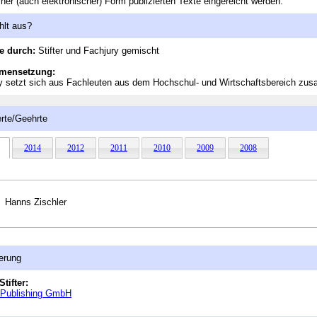
iner (auch elektronischer) Form publizierten Texte eingereicht werden.
hlt aus?
e durch:
Stifter und Fachjury gemischt
mensetzung:
y setzt sich aus Fachleuten aus dem Hochschul- und Wirtschaftsbereich zu
rte/Geehrte
2014
2012
2011
2010
2009
2008
Hanns Zischler
erung
Stifter:
r Publishing GmbH