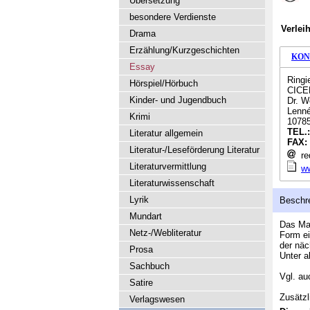
Übersetzung
besondere Verdienste
Verlei
Drama
Erzählung/Kurzgeschichten
KON
Essay
Ringi
Hörspiel/Hörbuch
CICER
Kinder- und Jugendbuch
Dr. W
Lenné
Krimi
10785
TEL.
Literatur allgemein
FAX:
Literatur-/Leseförderung Literatur
re
Literaturvermittlung
ww
Literaturwissenschaft
Lyrik
Beschr
Mundart
Das Mag
Netz-/Webliteratur
Form ei
der näc
Prosa
Unter a
Sachbuch
Vgl. a
Satire
Zusätzl
Verlagswesen