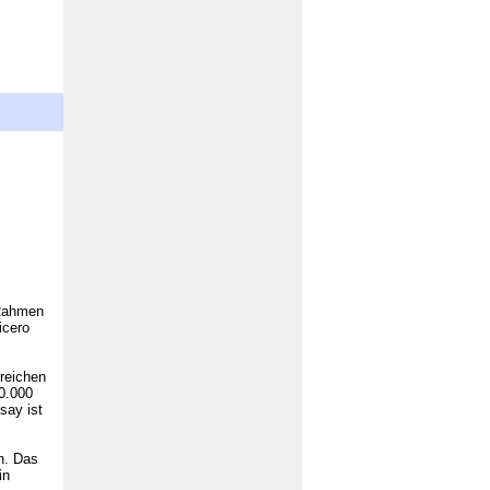
 Rahmen
icero
reichen
0.000
say ist
n. Das
in