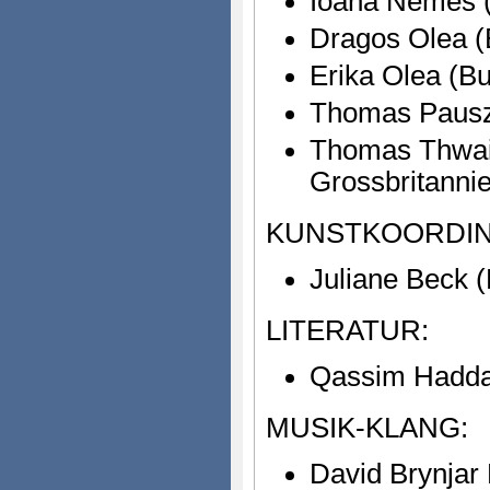
Ioana Nemes (
Dragos Olea (
Erika Olea (B
Thomas Pausz 
Thomas Thwait
Grossbritanni
KUNSTKOORDIN
Juliane Beck (
LITERATUR:
Qassim Hadda
MUSIK-KLANG:
David Brynjar