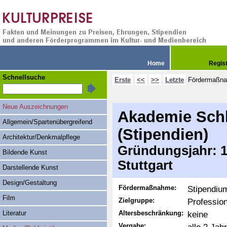
Home
Regis
Schnellsuche
Erste
<<
>>
Letzte
Fördermaßn
Neue Auszeichnungen
Akademie Schl
Allgemein/Spartenübergreifend
(Stipendien)
Architektur/Denkmalpflege
Gründungsjahr: 19
Bildende Kunst
Stuttgart
Darstellende Kunst
Design/Gestaltung
Fördermaßnahme:
Stipendiu
Film
Zielgruppe:
Professio
Literatur
Altersbeschränkung:
keine
Vergabe: