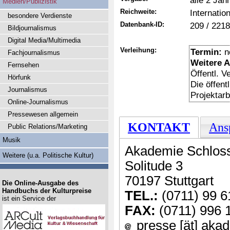
alle 2 Jah
Medien/Publizistik
Reichweite:
Internation
besondere Verdienste
Datenbank-ID:
209 / 2218
Bildjournalismus
Digital Media/Multimedia
Verleihung:
Termin:
n
Fachjournalismus
Weitere 
Fernsehen
Öffentl. 
Hörfunk
Die öffent
Journalismus
Projektarbe
Online-Journalismus
Pressewesen allgemein
KONTAKT
Ans
Public Relations/Marketing
Musik
Akademie Schloss
Weitere (u.a. Politische Kultur)
Solitude 3
70197 Stuttgart
Die Online-Ausgabe des
Handbuchs der Kulturpreise
TEL.:
(0711) 99 6
ist ein Service der
FAX:
(0711) 996 
presse [ät] akad