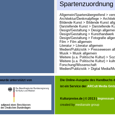
Spartenzuordnung
Allgemein/Spartenübergreifend > ver
Architektur/Denkmalpflege > Architek
Bildende Kunst > Bildende Kunst all
Darstellende Kunst > Darstellende K
Design/Gestaltung > Design allgemei
Design/Gestaltung > Kunsthandwerk 
Design/Gestaltung > Fotografie allge
Film > Film allgemein
Literatur > Literatur allgemein
Medien/Publizistik > Pressewesen al
Musik > Musik allgemein
Weitere (u.a. Politische Kultur) > So
Weitere (u.a. Politische Kultur) > ku
Forschung/Wissenschaft
Medien/Publizistik > Digital Media/M
wurde unterstützt von
Die Online-Ausgabe des Handbuchs d
ist ein Service der
ARCult Media Gm
Kulturpreise.de | © 2013 |
Impressum
created by
medianale group