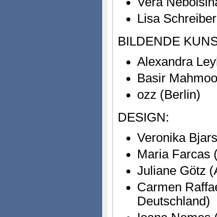
Vera Nebolsin
Lisa Schreibe
BILDENDE KUNS
Alexandra Leyk
Basir Mahmood
ozz (Berlin)
DESIGN:
Veronika Bjar
Maria Farcas 
Juliane Götz (
Carmen Raffael
Deutschland)