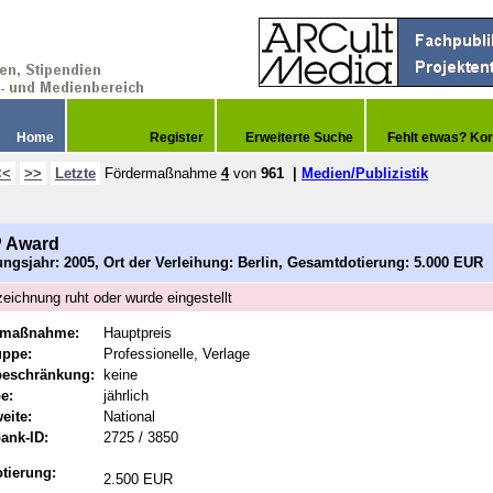
Home
Register
Erweiterte Suche
Fehlt etwas? Kor
<<
>>
Letzte
Fördermaßnahme
4
von
961
|
Medien/Publizistik
 Award
ngsjahr: 2005, Ort der Verleihung: Berlin, Gesamtdotierung: 5.000 EUR
eichnung ruht oder wurde eingestellt
rmaßnahme:
Hauptpreis
uppe:
Professionelle, Verlage
beschränkung:
keine
e:
jährlich
eite:
National
ank-ID:
2725 / 3850
tierung:
2.500 EUR