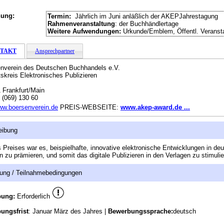
hung:
Termin:
Jährlich im Juni anläßlich der AKEPJahrestagung
Rahmenveranstaltung
: der Buchhändlertage
Weitere Aufwendungen:
Urkunde/Emblem, Öffentl. Veranst
TAKT
Ansprechpartner
nverein des Deutschen Buchhandels e.V.
tskreis Elektronisches Publizieren
 Frankfurt/Main
:
(069) 130 60
w.boersenverein.de
PREIS-WEBSEITE:
www.akep-award.de ...
eibung
s Preises war es, beispielhafte, innovative elektronische Entwicklungen in de
n zu prämieren, und somit das digitale Publizieren in den Verlagen zu stimulie
ung / Teilnahmebedingungen
bung:
Erforderlich
ungsfrist
: Januar März des Jahres |
Bewerbungssprache:
deutsch