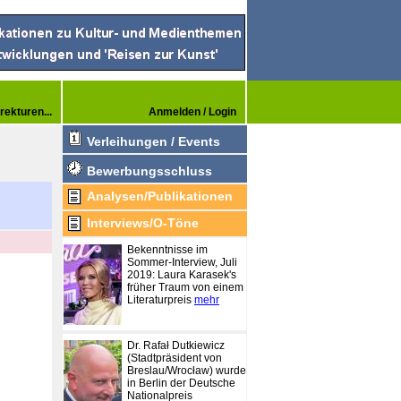
rekturen...
Anmelden / Login
Verleihungen / Events
Bewerbungsschluss
Analysen/Publikationen
Interviews/O-Töne
Bekenntnisse im
Sommer-Interview, Juli
2019: Laura Karasek's
früher Traum von einem
Literaturpreis
mehr
Dr. Rafał Dutkiewicz
(Stadtpräsident von
Breslau/Wrocław) wurde
in Berlin der Deutsche
Nationalpreis