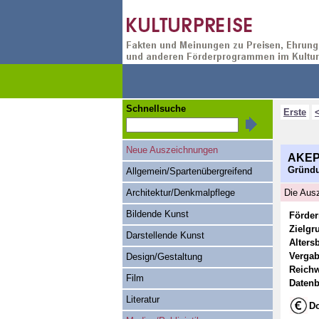
Schnellsuche
Erste
Neue Auszeichnungen
AKEP
Gründu
Allgemein/Spartenübergreifend
Architektur/Denkmalpflege
Die Ausz
Bildende Kunst
Förde
Zielgr
Darstellende Kunst
Alters
Vergab
Design/Gestaltung
Reichw
Film
Datenb
Literatur
Do