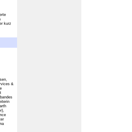
erte
s
er kurz
sen,
rvices &
e
t
rbandes
iterin
arth
r),
ence
ter
ina