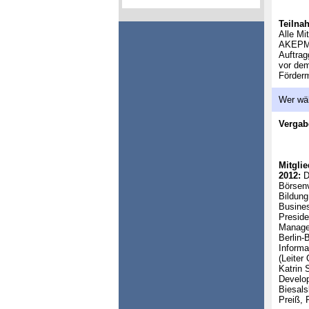
Teilna
Alle Mi
AKEPMit
Auftrag
vor dem
Förderm
Wer wä
Vergab
Mitglie
2012:
D
Börsenv
Bildung
Busines
Preside
Manager
Berlin-
Informa
(Leiter
Katrin 
Develo
Biesals
Preiß, 