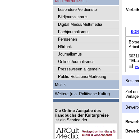
Medien/Publizistik
besondere Verdienste
Verlei
Bildjournalismus
Digital Media/Multimedia
Fachjournalismus
KON
Fernsehen
Börse
Hörfunk
Arbei
Journalismus
60311
TEL.
Online-Journalismus
ww
Pressewesen allgemein
Public Relations/Marketing
Beschr
Musik
Ziel de
Weitere (u.a. Politische Kultur)
Verlage
Bewerb
Die Online-Ausgabe des
Handbuchs der Kulturpreise
ist ein Service der
Bewer
Bewerb