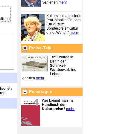
verliehen
mehr
Kulturstaatsministerin
altung
Prof. Monika Grütters
(BKM) zum
Sonderpreis "Kultur
öffnet Welten"
mehr
Preise-Talk
1852 wurde in
Berlin der
Schinkel-
Wettbewerb
ins
Leben
gerufen
mehr
utschen
Preisfragen
ren.
Wie kommt man ins
Handbuch der
Kulturpreise?
mehr