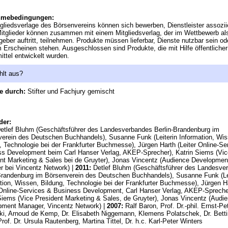
hmebedingungen:
tgliedsverlage des Börsenvereins können sich bewerben, Dienstleister assozii
glieder können zusammen mit einem Mitgliedsverlag, der im Wettbewerb al
geber auftritt, teilnehmen. Produkte müssen lieferbar, Dienste nutzbar sein od
 Erscheinen stehen. Ausgeschlossen sind Produkte, die mit Hilfe öffentlicher
ittel entwickelt wurden.
hlt aus?
e durch:
Stifter und Fachjury gemischt
der:
etlef Bluhm (Geschäftsführer des Landesverbandes Berlin-Brandenburg im
erein des Deutschen Buchhandels), Susanne Funk (Leiterin Information, Wis
, Technologie bei der Frankfurter Buchmesse), Jürgen Harth (Leiter Online-Se
s Development beim Carl Hanser Verlag, AKEP-Sprecher), Katrin Siems (Vic
nt Marketing & Sales bei de Gruyter), Jonas Vincentz (Audience Developmen
 bei Vincentz Network) |
2011:
Detlef Bluhm (Geschäftsführer des Landesve
Brandenburg im Börsenverein des Deutschen Buchhandels), Susanne Funk (Le
tion, Wissen, Bildung, Technologie bei der Frankfurter Buchmesse), Jürgen H
 Online-Services & Business Development, Carl Hanser Verlag, AKEP-Spreche
Siems (Vice President Marketing & Sales, de Gruyter), Jonas Vincentz (Audi
pment Manager, Vincentz Network) |
2007:
Ralf Baron, Prof. Dr.-phil. Ernst-Pe
ki, Arnoud de Kemp, Dr. Elisabeth Niggemann, Klemens Polatschek, Dr. Bett
Prof. Dr. Ursula Rautenberg, Martina Tittel, Dr. h.c. Karl-Peter Winters