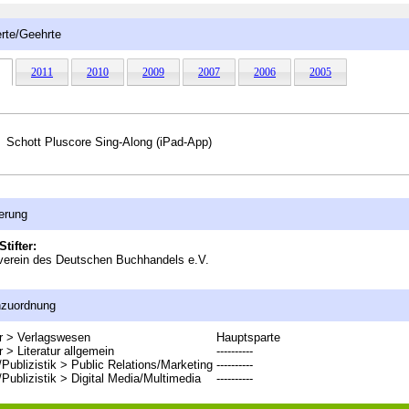
rte/Geehrte
2011
2010
2009
2007
2006
2005
Schott Pluscore Sing-Along (iPad-App)
erung
Stifter:
verein des Deutschen Buchhandels e.V.
nzuordnung
ur > Verlagswesen
Hauptsparte
r > Literatur allgemein
----------
Publizistik > Public Relations/Marketing
----------
Publizistik > Digital Media/Multimedia
----------