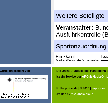
Weitere Beteiligte
Veranstalter:
Bund
Ausfuhrkontrolle (
Spartenzuordnung
Film > Kurzfilm
Haup
Medien/Publizistik > Fernsehen
-------
wurde unterstützt von
Die Online-Ausgabe des Handbuchs d
ist ein Service der
ARCult Media Gm
Kulturpreise.de | © 2013 |
Impressum
created by
medianale group