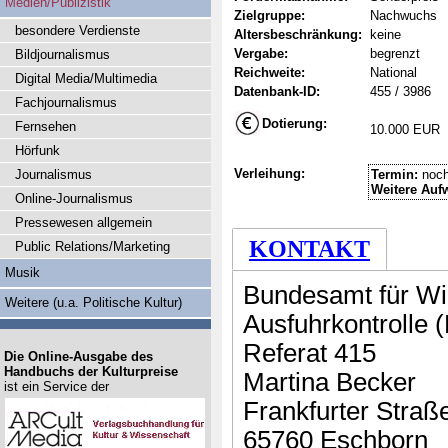
Medien/Publizistik
Zielgruppe:
Nachwuchs
besondere Verdienste
Altersbeschränkung:
keine
Vergabe:
begrenzt
Bildjournalismus
Reichweite:
National
Digital Media/Multimedia
Datenbank-ID:
455 / 3986
Fachjournalismus
Dotierung:
Fernsehen
10.000 EUR
Hörfunk
Verleihung:
Journalismus
Termin:
noch
Weitere Auf
Online-Journalismus
Pressewesen allgemein
KONTAKT
Public Relations/Marketing
Musik
Bundesamt für Wir
Weitere (u.a. Politische Kultur)
Ausfuhrkontrolle 
Referat 415
Die Online-Ausgabe des
Handbuchs der Kulturpreise
Martina Becker
ist ein Service der
Frankfurter Straß
65760 Eschborn