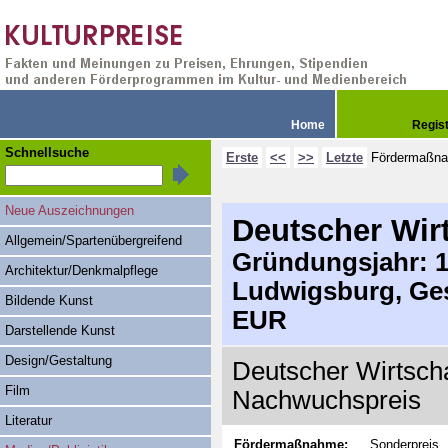
Home
Regis
Schnellsuche
Erste
<<
>>
Letzte
Fördermaßn
Neue Auszeichnungen
Deutscher Wirt
Allgemein/Spartenübergreifend
Gründungsjahr: 19
Architektur/Denkmalpflege
Ludwigsburg, Ges
Bildende Kunst
EUR
Darstellende Kunst
Design/Gestaltung
Deutscher Wirtscha
Film
Nachwuchspreis
Literatur
Fördermaßnahme:
Sonderpreis