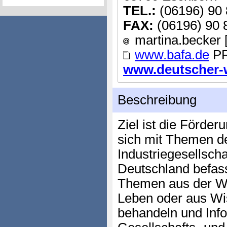
TEL.:
(06196) 90 
FAX:
(06196) 90 
martina.becker [
www.bafa.de
PR
www.deutscher-wi
Beschreibung
Ziel ist die Förder
sich mit Themen d
Industriegesellscha
Deutschland befas
Themen aus der Wi
Leben oder aus Wi
behandeln und Info