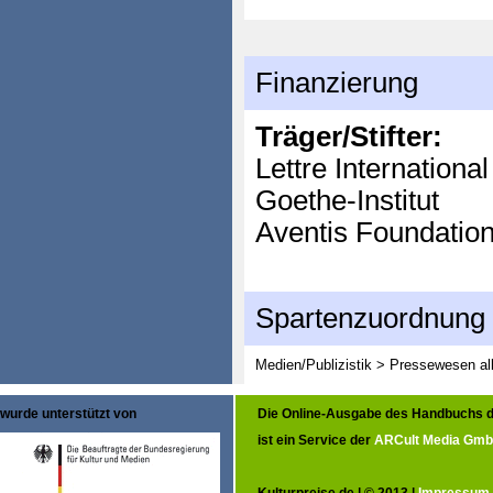
Finanzierung
Träger/Stifter:
Lettre International
Goethe-Institut
Aventis Foundatio
Spartenzuordnung
Medien/Publizistik > Pressewesen al
wurde unterstützt von
Die Online-Ausgabe des Handbuchs d
ist ein Service der
ARCult Media Gm