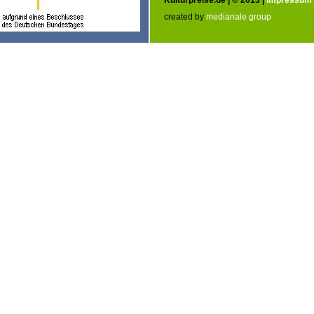
Kulturpreise.de | © 2013 |
Impressum
created by
medianale group