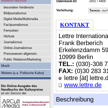
Medien/Publizistik
Datenbank-ID:
2931 / 4409
besondere Verdienste
Verleihung:
Termin:
noch
Bildjournalismus
Digital Media/Multimedia
KONTAKT
Fachjournalismus
Fernsehen
Lettre Internationa
Hörfunk
Frank Berberich
Journalismus
Online-Journalismus
Erkelenzdamm 59
Pressewesen allgemein
10999 Berlin
Public Relations/Marketing
TEL.:
(030)-308 
Musik
FAX:
(0)30 283 3
Weitere (u.a. Politische Kultur)
lettre [ät] lettre.
www.lettre.de
Die Online-Ausgabe des
Handbuchs der Kulturpreise
ist ein Service der
Beschreibung