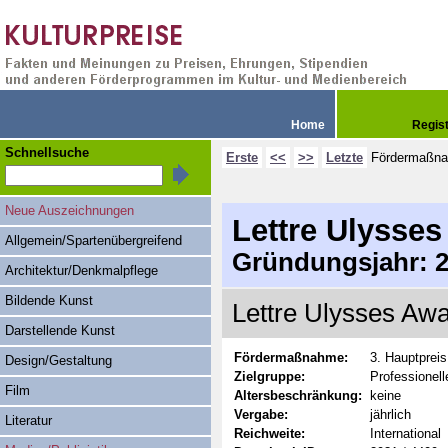
Home
Regis
Schnellsuche
Erste
<<
>>
Letzte
Fördermaßn
Neue Auszeichnungen
Lettre Ulysse
Allgemein/Spartenübergreifend
Gründungsjahr: 20
Architektur/Denkmalpflege
Bildende Kunst
Lettre Ulysses Awa
Darstellende Kunst
Fördermaßnahme:
3. Hauptpreis
Design/Gestaltung
Zielgruppe:
Professionell
Film
Altersbeschränkung:
keine
Vergabe:
jährlich
Literatur
Reichweite:
International