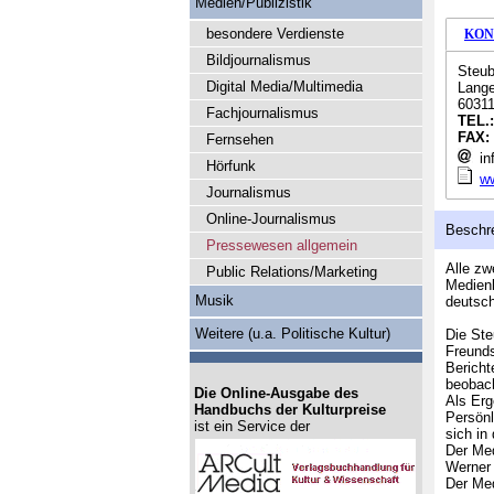
Medien/Publizistik
besondere Verdienste
KON
Bildjournalismus
Steub
Digital Media/Multimedia
Lange
60311
Fachjournalismus
TEL.
FAX:
Fernsehen
in
Hörfunk
ww
Journalismus
Online-Journalismus
Beschr
Pressewesen allgemein
Alle zw
Public Relations/Marketing
Medienb
Musik
deutsch
Weitere (u.a. Politische Kultur)
Die Ste
Freunds
Bericht
beobac
Die Online-Ausgabe des
Als Erg
Handbuchs der Kulturpreise
Persönl
ist ein Service der
sich in
Der Med
Werner 
Der Med