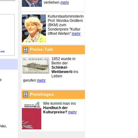
verliehen
mehr
Kulturstaatsministerin
Prof. Monika Grütters
(BKM) zum
Sonderpreis "Kultur
öffnet Welten"
mehr
Preise-Talk
...
1852 wurde in
Berlin der
Schinkel-
Wettbewerb
ins
Leben
e
gerufen
mehr
Preisfragen
Wie kommt man ins
Handbuch der
Kulturpreise?
mehr
hau,