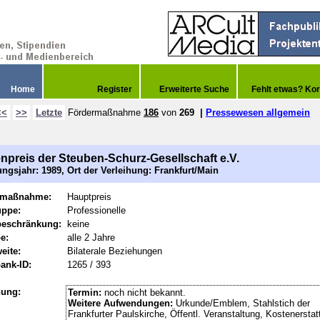
Home
Register
Erweiterte Suche
Fehlt etwas? Kor
<<
>>
Letzte
Fördermaßnahme
186
von
269
|
Pressewesen allgemein
npreis der Steuben-Schurz-Gesellschaft e.V.
ngsjahr: 1989, Ort der Verleihung: Frankfurt/Main
rmaßnahme:
Hauptpreis
uppe:
Professionelle
beschränkung:
keine
e:
alle 2 Jahre
eite:
Bilaterale Beziehungen
ank-ID:
1265 / 393
hung:
Termin:
noch nicht bekannt.
Weitere Aufwendungen:
Urkunde/Emblem, Stahlstich der
Frankfurter Paulskirche, Öffentl. Veranstaltung, Kostenerstat