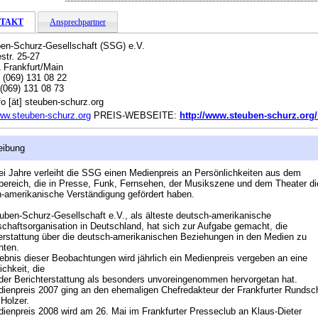
TAKT
Ansprechpartner
en-Schurz-Gesellschaft (SSG) e.V.
str. 25-27
 Frankfurt/Main
:
(069) 131 08 22
(069) 131 08 73
fo [ät] steuben-schurz.org
w.steuben-schurz.org
PREIS-WEBSEITE:
http://www.steuben-schurz.org/ 
eibung
ei Jahre verleiht die SSG einen Medienpreis an Persönlichkeiten aus dem
ereich, die in Presse, Funk, Fernsehen, der Musikszene und dem Theater di
-amerikanische Verständigung gefördert haben.
uben-Schurz-Gesellschaft e.V., als älteste deutsch-amerikanische
chaftsorganisation in Deutschland, hat sich zur Aufgabe gemacht, die
erstattung über die deutsch-amerikanischen Beziehungen in den Medien zu
hten.
ebnis dieser Beobachtungen wird jährlich ein Medienpreis vergeben an eine
ichkeit, die
 der Berichterstattung als besonders unvoreingenommen hervorgetan hat.
ienpreis 2007 ging an den ehemaligen Chefredakteur der Frankfurter Rundsc
Holzer.
ienpreis 2008 wird am 26. Mai im Frankfurter Presseclub an Klaus-Dieter