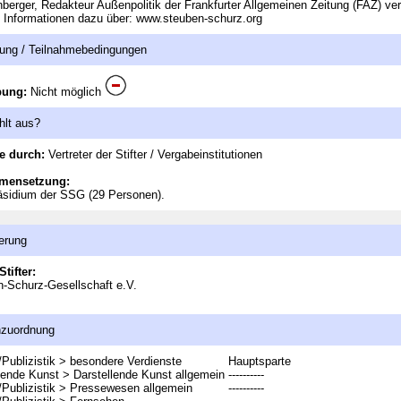
berger, Redakteur Außenpolitik der Frankfurter Allgemeinen Zeitung (FAZ) ve
 Informationen dazu über: www.steuben-schurz.org
ung / Teilnahmebedingungen
bung:
Nicht möglich
hlt aus?
e durch:
Vertreter der Stifter / Vergabeinstitutionen
mensetzung:
äsidium der SSG (29 Personen).
erung
Stifter:
-Schurz-Gesellschaft e.V.
nzuordnung
Publizistik > besondere Verdienste
Hauptsparte
lende Kunst > Darstellende Kunst allgemein
----------
Publizistik > Pressewesen allgemein
----------