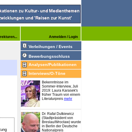
rekturen...
Anmelden / Login
Verleihungen / Events
Bewerbungsschluss
Analysen/Publikationen
Interviews/O-Töne
Bekenntnisse im
Sommer-Interview, Juli
2019: Laura Karasek's
früher Traum von einem
Literaturpreis
mehr
Dr. Rafał Dutkiewicz
(Stadtpräsident von
Breslau/Wrocław) wurde
in Berlin der Deutsche
tung
Nationalpreis