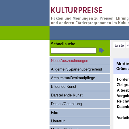
Schnellsuche
Erste
Neue Auszeichnungen
Medie
Gründu
Allgemein/Spartenübergreifend
Architektur/Denkmalpflege
Förde
Zielgr
Bildende Kunst
Alters
Darstellende Kunst
Vergab
Reichw
Design/Gestaltung
Datenb
Film
Verlei
Literatur