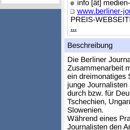
info [ät] medien-
www.berliner-jo
PREIS-WEBSEIT
...
Beschreibung
Die Berliner Journa
Zusammenarbeit mi
ein dreimonatiges
junge Journalisten
durch bzw. für Deu
Tschechien, Ungar
Slowenien.
Während eines Pra
Journalisten den Ar