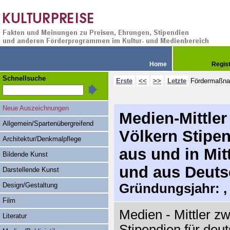
Home
Regis
Schnellsuche
Erste
<<
>>
Letzte
Fördermaßn
Neue Auszeichnungen
Medien-Mittle
Allgemein/Spartenübergreifend
Völkern Stipen
Architektur/Denkmalpflege
aus und in Mit
Bildende Kunst
und aus Deuts
Darstellende Kunst
Design/Gestaltung
Gründungsjahr: , 
Film
Medien - Mittler z
Literatur
Stipendien für deu