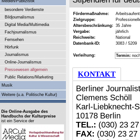
Medien/Publizistik
besondere Verdienste
Fördermaßnahme:
Arbeitsaufent
Bildjournalismus
Zielgruppe:
Professionel
Digital Media/Multimedia
Altersbeschränkung:
35 Jahre
Vergabe:
jährlich
Fachjournalismus
Reichweite:
National
Fernsehen
Datenbank-ID:
3083 / 5209
Hörfunk
Journalismus
Verleihung:
Termin:
noch
Online-Journalismus
Pressewesen allgemein
KONTAKT
Public Relations/Marketing
Musik
Berliner Journali
Weitere (u.a. Politische Kultur)
Clemens Schöll
Karl-Liebknecht-St
Die Online-Ausgabe des
10178 Berlin
Handbuchs der Kulturpreise
ist ein Service der
TEL.:
(030) 23 27
FAX:
(030) 23 27