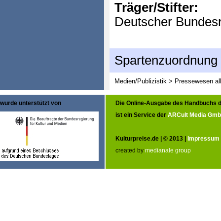
Träger/Stifter:
Deutscher Bundesr
Spartenzuordnung
Medien/Publizistik > Pressewesen al
wurde unterstützt von
Die Online-Ausgabe des Handbuchs d
ist ein Service der
ARCult Media Gm
Kulturpreise.de | © 2013 |
Impressum
created by
medianale group