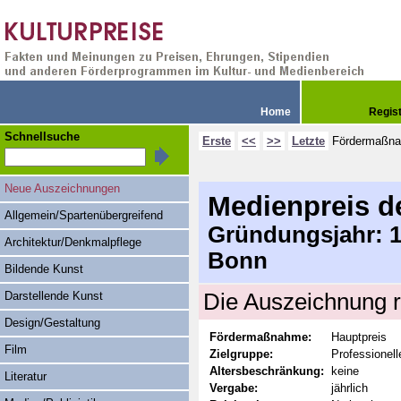
Home
Regis
Schnellsuche
Erste
<<
>>
Letzte
Fördermaßn
Neue Auszeichnungen
Medienpreis d
Allgemein/Spartenübergreifend
Gründungsjahr: 19
Architektur/Denkmalpflege
Bonn
Bildende Kunst
Darstellende Kunst
Die Auszeichnung r
Design/Gestaltung
Fördermaßnahme:
Hauptpreis
Film
Zielgruppe:
Professionel
Altersbeschränkung:
keine
Literatur
Vergabe:
jährlich