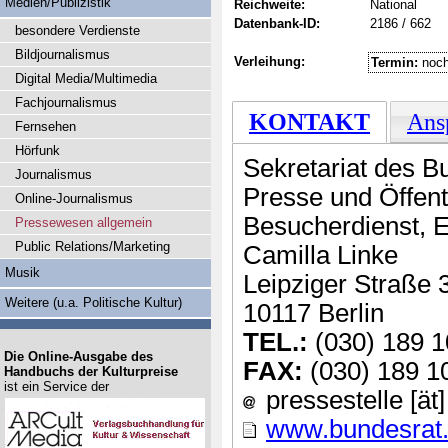
Medien/Publizistik
Reichweite:
National
Datenbank-ID:
2186 / 662
besondere Verdienste
Bildjournalismus
Verleihung:
Termin:
noch
Digital Media/Multimedia
Fachjournalismus
KONTAKT
Ans
Fernsehen
Hörfunk
Sekretariat des B
Journalismus
Presse und Öffentl
Online-Journalismus
Besucherdienst, 
Pressewesen allgemein
Public Relations/Marketing
Camilla Linke
Musik
Leipziger Straße 
Weitere (u.a. Politische Kultur)
10117 Berlin
TEL.:
(030) 189 1
Die Online-Ausgabe des
FAX:
(030) 189 1
Handbuchs der Kulturpreise
ist ein Service der
pressestelle [ät
www.bundesrat