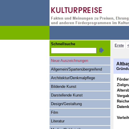
Schnellsuche
Erste
Neue Auszeichnungen
Altba
Gründu
Allgemein/Spartenübergreifend
Architektur/Denkmalpflege
Förde
Zielgr
Bildende Kunst
Alters
Darstellende Kunst
Vergab
Reichw
Design/Gestaltung
Datenb
Film
Verlei
Literatur