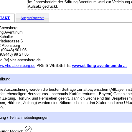
Im Jahresbericht der Stiftung Aventinum wird zur Verleihung 
Aufsatz gedruckt.
TAKT
Ansprechpartner
Abensberg
ung Aventinum
Schaller
riedergasse 6
2 Abensberg
:
(09443) 901 05
(09443) 99 27 85
fo [ät] vhs-abensberg.de
ww.vhs-abensberg.de
PREIS-WEBSEITE:
www.stiftung-aventinum.de ...
eibung
ie Auszeichnung werden die besten Beiträge zur altbayerischen (Altbayern is
des ehemaligen Herzogtums - nachmals Kurfürstentums - Bayern) Geschicht
in Zeitung, Hörfunk und Fernsehen geehrt. Jährlich wechselnd (im Dreijahres
en, Hörfunk, Zeitung) werden eine Silbermedaille in drei Stufen und eine Urk
en.
ung / Teilnahmebedingungen
bung:
Möglich