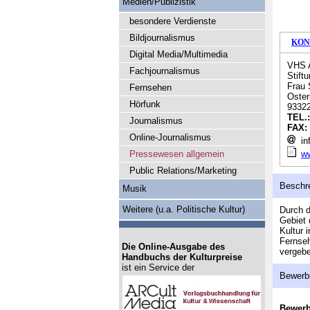
Medien/Publizistik
besondere Verdienste
Bildjournalismus
KON
Digital Media/Multimedia
VHS 
Fachjournalismus
Stift
Frau 
Fernsehen
Oster
Hörfunk
9332
TEL.
Journalismus
FAX:
Online-Journalismus
in
Pressewesen allgemein
w
Public Relations/Marketing
Beschr
Musik
Weitere (u.a. Politische Kultur)
Durch d
Gebiet 
Kultur 
Fernseh
Die Online-Ausgabe des
vergeb
Handbuchs der Kulturpreise
ist ein Service der
Bewerb
Bewer