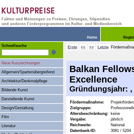
Home
Regis
Schnellsuche
Erste
<<
>>
Letzte
Fördermaßn
Neue Auszeichnungen
Balkan Fellows
Allgemein/Spartenübergreifend
Excellence
Architektur/Denkmalpflege
Gründungsjahr: , 
Bildende Kunst
Darstellende Kunst
Fördermaßnahme:
Projektförder
Design/Gestaltung
Zielgruppe:
Professionel
Altersbeschränkung:
keine
Film
Vergabe:
jährlich
Reichweite:
National
Literatur
Datenbank-ID:
3081 / 5204