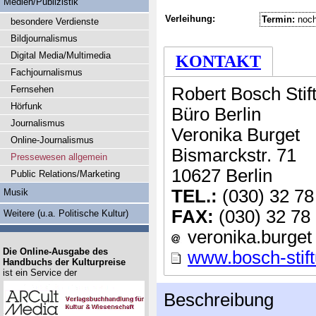
Medien/Publizistik
Verleihung:
Termin:
noch
besondere Verdienste
Bildjournalismus
Digital Media/Multimedia
KONTAKT
Fachjournalismus
Fernsehen
Robert Bosch Sti
Hörfunk
Büro Berlin
Journalismus
Veronika Burget
Online-Journalismus
Bismarckstr. 71
Pressewesen allgemein
10627 Berlin
Public Relations/Marketing
TEL.:
(030) 32 78
Musik
FAX:
(030) 32 78
Weitere (u.a. Politische Kultur)
veronika.burget 
Die Online-Ausgabe des
www.bosch-stif
Handbuchs der Kulturpreise
ist ein Service der
Beschreibung