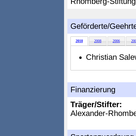
Rhomberg-Stiftung
Geförderte/Geehrt
2010
2008
2006
20
Christian Sale
Finanzierung
Träger/Stifter:
Alexander-Rhomber