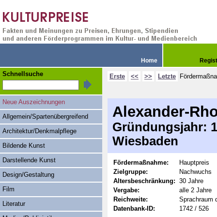
Home
Regis
Schnellsuche
Erste
<<
>>
Letzte
Fördermaßn
Neue Auszeichnungen
Alexander-Rh
Allgemein/Spartenübergreifend
Gründungsjahr: 19
Architektur/Denkmalpflege
Wiesbaden
Bildende Kunst
Darstellende Kunst
Fördermaßnahme:
Hauptpreis
Zielgruppe:
Nachwuchs
Design/Gestaltung
Altersbeschränkung:
30 Jahre
Film
Vergabe:
alle 2 Jahre
Reichweite:
Sprachraum 
Literatur
Datenbank-ID:
1742 / 526