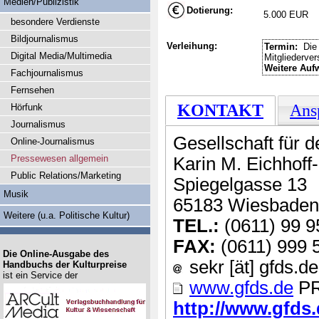
Medien/Publizistik
Dotierung:
5.000 EUR
besondere Verdienste
Bildjournalismus
Verleihung:
Termin:
Die 
Digital Media/Multimedia
Mitgliederve
Weitere Auf
Fachjournalismus
Fernsehen
KONTAKT
Ans
Hörfunk
Journalismus
Gesellschaft für 
Online-Journalismus
Pressewesen allgemein
Karin M. Eichhoff
Public Relations/Marketing
Spiegelgasse 13
Musik
65183 Wiesbaden
Weitere (u.a. Politische Kultur)
TEL.:
(0611) 99 9
FAX:
(0611) 999 
Die Online-Ausgabe des
sekr [ät] gfds.de
Handbuchs der Kulturpreise
ist ein Service der
www.gfds.de
PR
http://www.gfds.