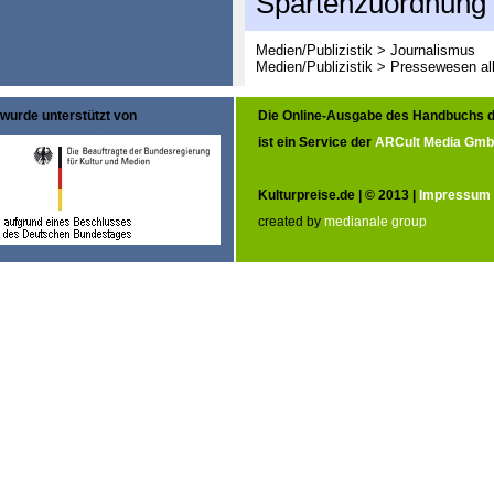
Spartenzuordnung
Medien/Publizistik > Journalismus
Medien/Publizistik > Pressewesen al
wurde unterstützt von
Die Online-Ausgabe des Handbuchs d
ist ein Service der
ARCult Media Gm
Kulturpreise.de | © 2013 |
Impressum
created by
medianale group