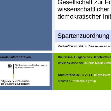
Gesellschaft zur Fö
wissenschaftlicher 
demokratischer Init
Spartenzuordnung
Medien/Publizistik > Pressewesen al
wurde unterstützt von
Die Online-Ausgabe des Handbuchs d
ist ein Service der
ARCult Media Gm
Kulturpreise.de | © 2013 |
Impressum
created by
medianale group