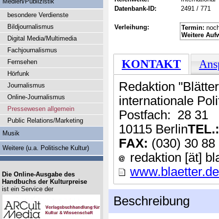
Medien/Publizistik
Datenbank-ID:
2491 / 771
besondere Verdienste
Bildjournalismus
Verleihung:
Termin:
noch
Weitere Auf
Digital Media/Multimedia
Fachjournalismus
KONTAKT
Ans
Fernsehen
Hörfunk
Redaktion "Blätte
Journalismus
Online-Journalismus
internationale Poli
Pressewesen allgemein
Postfach: 28 31
Public Relations/Marketing
10115 Berlin
TEL.
Musik
FAX:
(030) 30 88
Weitere (u.a. Politische Kultur)
redaktion [ät] bl
www.blaetter.de
Die Online-Ausgabe des
Handbuchs der Kulturpreise
ist ein Service der
Beschreibung