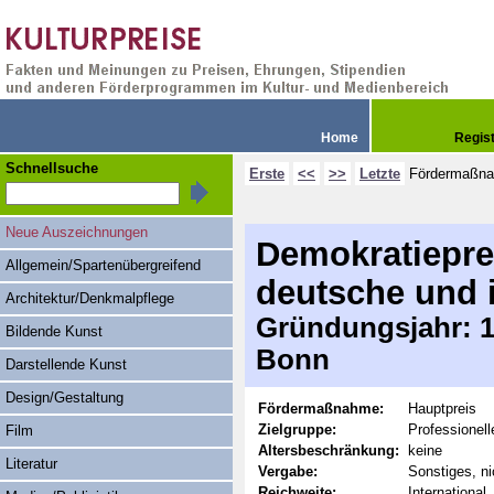
Home
Regis
Schnellsuche
Erste
<<
>>
Letzte
Fördermaßn
Neue Auszeichnungen
Demokratieprei
Allgemein/Spartenübergreifend
deutsche und i
Architektur/Denkmalpflege
Gründungsjahr: 19
Bildende Kunst
Bonn
Darstellende Kunst
Design/Gestaltung
Fördermaßnahme:
Hauptpreis
Zielgruppe:
Professionell
Film
Altersbeschränkung:
keine
Literatur
Vergabe:
Sonstiges, ni
Reichweite:
International